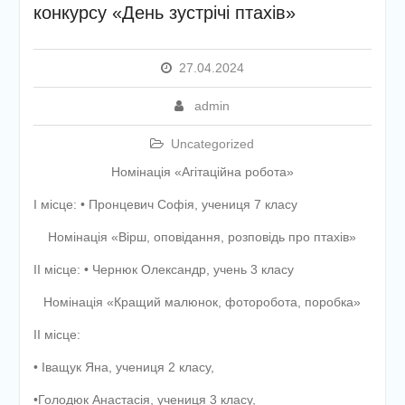
конкурсу «День зустрічі птахів»
етапу Всеукраїнської
дитячо-юнацької
військово-патріотичної гри
«Сокіл» («Джура»)
27.04.2024
У закладі освіти
проведено підсумкову
admin
педагогічну раду
Uncategorized
Номінація «Агітаційна робота»
І місце: • Пронцевич Софія, учениця 7 класу
Номінація «Вірш, оповідання, розповідь про птахів»
ІІ місце: • Чернюк Олександр, учень 3 класу
Номінація «Кращий малюнок, фоторобота, поробка»
ІІ місце:
• Іващук Яна, учениця 2 класу,
•Голодюк Анастасія, учениця 3 класу,