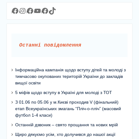
Facebook
Instagram
Facebook
YouTube
Facebook
https://www.tiktok.com/@lyceum1man?_t=8YJMx0RJgIf&_r=1
Останні повідомлення
Інформаційна кампанія щодо вступу дітей та молоді з
тимчасово окупованих територій України до закладів
вищої освіти
5 міфів щодо вступу в Україні для молоді з ТОТ
З 01.06 по 05.06 у м.Києві проходив V (фінальний)
етап Всеукраїнських змагань “Пліч-о-пліч” (масовий
футбол 1-4 класи)
Останній дзвоник – свято прощання та нових мрій
Щиро дякуємо усім, хто долучився до нашої акції