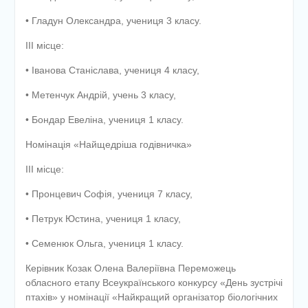
• Гладун Олександра, учениця 3 класу.
ІІІ місце:
• Іванова Станіслава, учениця 4 класу,
• Метенчук Андрій, учень 3 класу,
• Бондар Евеліна, учениця 1 класу.
Номінація «Найщедріша годівничка»
ІІІ місце:
• Пронцевич Софія, учениця 7 класу,
• Петрук Юстина, учениця 1 класу,
• Семенюк Ольга, учениця 1 класу.
Керівник Козак Олена Валеріївна Переможець
обласного етапу Всеукраїнського конкурсу «День зустрічі
птахів» у номінації «Найкращий організатор біологічних