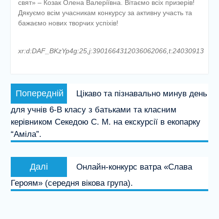
свят» – Козак Олена Валеріївна. Вітаємо всіх призерів!
Дякуємо всім учасникам конкурсу за активну участь та
бажаємо нових творчих успіхів!
xr:d:DAF_BKzYp4g:25,j:3901664312036062066,t:24030913
Навігація
Попередній
Попередній
Цікаво та пізнавально минув день
записів
запис:
для учнів 6-В класу з батьками та класним
керівником Секедою С. М. на екскурсії в екопарку
“Аміла”.
Наступний
Далі
Онлайн-конкурс ватра «Слава
запис:
Героям» (середня вікова група).