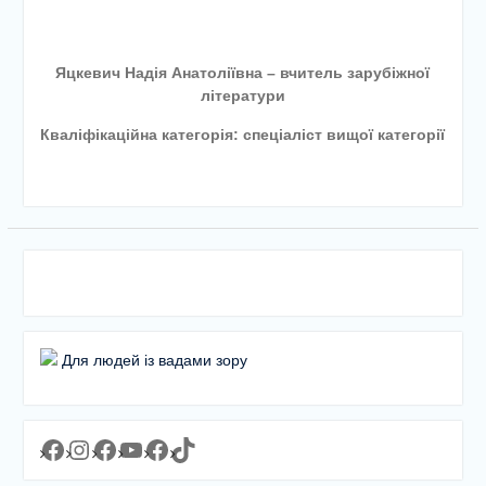
Яцкевич Надія Анатоліївна – вчитель зарубіжної
літератури
Кваліфікаційна категорія: спеціаліст вищої категорії
Для людей із вадами зору
Facebook
Instagram
Facebook
YouTube
Facebook
https://www.tiktok.com/@lyceum1man?_t=8YJMx0RJgIf&_r=1