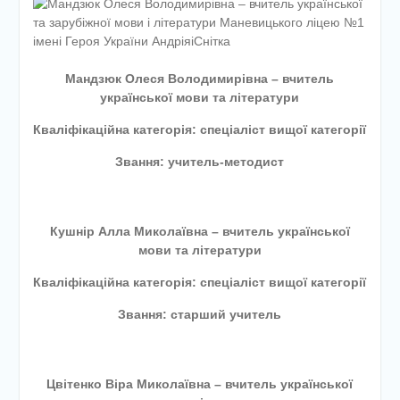
етапу Всеукраїнської
дитячо-юнацької
військово-патріотичної гри
«Сокіл» («Джура»)
Мандзюк Олеся Володимирівна – вчитель
У закладі освіти
української мови та літератури
проведено підсумкову
педагогічну раду
Кваліфікаційна категорія: спеціаліст вищої категорії
Звання: учитель-методист
Кушнір Алла Миколаївна – вчитель української
мови та літератури
Кваліфікаційна категорія: спеціаліст вищої категорії
Звання: старший учитель
Цвітенко Віра Миколаївна – вчитель української