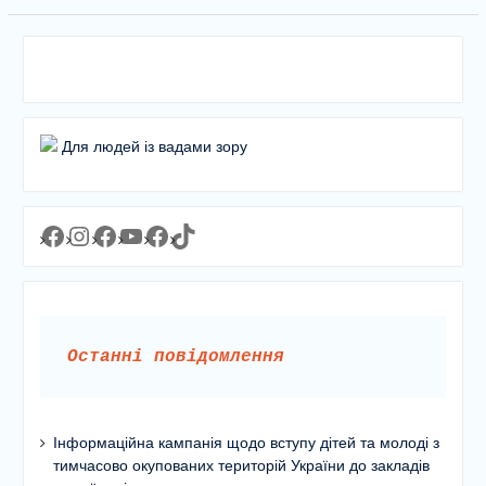
Для людей із вадами зору
Facebook
Instagram
Facebook
YouTube
Facebook
https://www.tiktok.com/@lyceum1man?_t=8YJMx0RJgIf&_r=1
Останні повідомлення
Інформаційна кампанія щодо вступу дітей та молоді з
тимчасово окупованих територій України до закладів