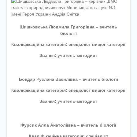
етапу Всеукраїнської
дитячо-юнацької
військово-патріотичної гри
«Сокіл» («Джура»)
Шишковська Людмила Григорівна – вчитель
У закладі освіти
біології
проведено підсумкову
педагогічну раду
Кваліфікаційна категорія: спеціаліст вищої категорії
Звання:
учитель-методист
Бондар Руслана Василівна – вчитель біології
Кваліфікаційна категорія: спеціаліст вищої категорії
Звання: учитель-методист
Фурсик Алла Анатоліївна – вчитель біології
Кваліфікаційна категорія: спеціаліст