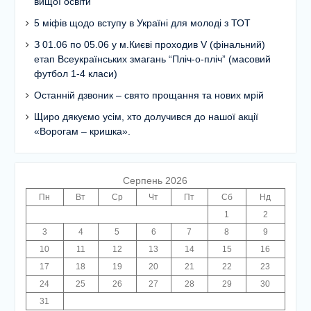
вищої освіти
5 міфів щодо вступу в Україні для молоді з ТОТ
З 01.06 по 05.06 у м.Києві проходив V (фінальний)
етап Всеукраїнських змагань “Пліч-о-пліч” (масовий
футбол 1-4 класи)
Останній дзвоник – свято прощання та нових мрій
Щиро дякуємо усім, хто долучився до нашої акції
«Ворогам – кришка».
Серпень 2026
Пн
Вт
Ср
Чт
Пт
Сб
Нд
1
2
3
4
5
6
7
8
9
10
11
12
13
14
15
16
17
18
19
20
21
22
23
24
25
26
27
28
29
30
31