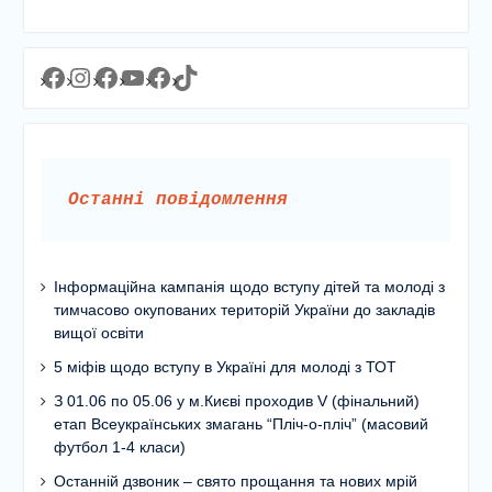
Facebook
Instagram
Facebook
YouTube
Facebook
https://www.tiktok.com/@lyceum1man?_t=8YJMx0RJgIf&_r=1
Останні повідомлення
Інформаційна кампанія щодо вступу дітей та молоді з
тимчасово окупованих територій України до закладів
вищої освіти
5 міфів щодо вступу в Україні для молоді з ТОТ
З 01.06 по 05.06 у м.Києві проходив V (фінальний)
етап Всеукраїнських змагань “Пліч-о-пліч” (масовий
футбол 1-4 класи)
Останній дзвоник – свято прощання та нових мрій