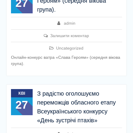
27
Героям» (середня вікова
етапу Всеукраїнської
група).
дитячо-юнацької
військово-патріотичної гри
«Сокіл» («Джура»)
admin
У закладі освіти
проведено підсумкову
Залишити коментар
педагогічну раду
Uncategorized
Онлайн-конкурс ватра «Слава Героям» (середня вікова
група).
З радістю оголошуємо
КВІ
27
переможців обласного етапу
Всеукраїнського конкурсу
«День зустрічі птахів»