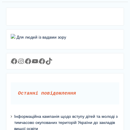
Для людей із вадами зору
Facebook
Instagram
Facebook
YouTube
Facebook
https://www.tiktok.com/@lyceum1man?_t=8YJMx0RJgIf&_r=1
Останні повідомлення
Інформаційна кампанія щодо вступу дітей та молоді з
тимчасово окупованих територій України до закладів
вищої освіти