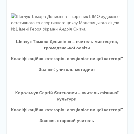
етапу Всеукраїнської
дитячо-юнацької
військово-патріотичної гри
«Сокіл» («Джура»)
У закладі освіти
проведено підсумкову
педагогічну раду
Шевчук Тамара Денисівна – вчитель мистецтва,
громадянської освіти
Кваліфікаційна категорія: спеціаліст вищої категорії
Звання: учитель-методист
Корольчук Сергій Євгенович – вчитель фізичної
культури
Кваліфікаційна категорія: спеціаліст вищої категорії
Звання: старший учитель