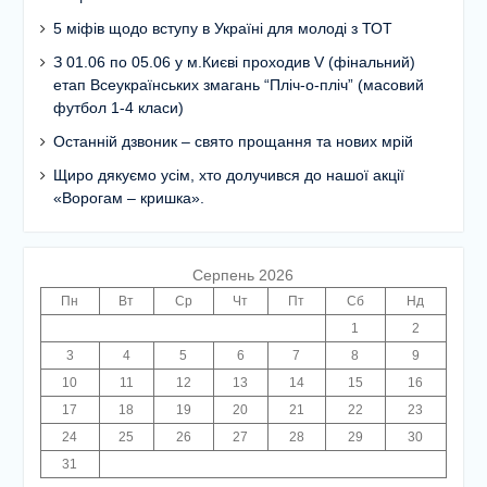
5 міфів щодо вступу в Україні для молоді з ТОТ
З 01.06 по 05.06 у м.Києві проходив V (фінальний)
етап Всеукраїнських змагань “Пліч-о-пліч” (масовий
футбол 1-4 класи)
Останній дзвоник – свято прощання та нових мрій
Щиро дякуємо усім, хто долучився до нашої акції
«Ворогам – кришка».
Серпень 2026
Пн
Вт
Ср
Чт
Пт
Сб
Нд
1
2
3
4
5
6
7
8
9
10
11
12
13
14
15
16
17
18
19
20
21
22
23
24
25
26
27
28
29
30
31