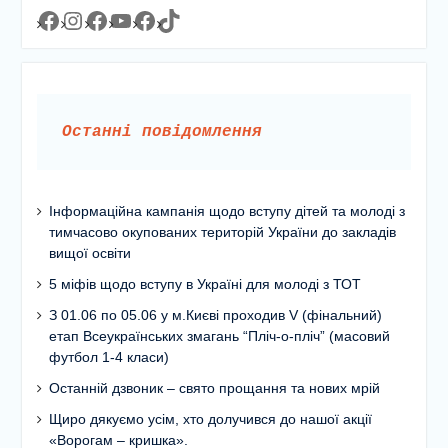
Facebook
Instagram
Facebook
YouTube
Facebook
https://www.tiktok.com/@lyceum1man?_t=8YJMx0RJgIf&_r=1
Останні повідомлення
Інформаційна кампанія щодо вступу дітей та молоді з
тимчасово окупованих територій України до закладів
вищої освіти
5 міфів щодо вступу в Україні для молоді з ТОТ
З 01.06 по 05.06 у м.Києві проходив V (фінальний)
етап Всеукраїнських змагань “Пліч-о-пліч” (масовий
футбол 1-4 класи)
Останній дзвоник – свято прощання та нових мрій
Щиро дякуємо усім, хто долучився до нашої акції
«Ворогам – кришка».