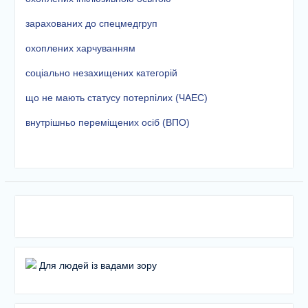
етапу Всеукраїнської
дитячо-юнацької
зарахованих до спецмедгруп
військово-патріотичної гри
охоплених харчуванням
«Сокіл» («Джура»)
У закладі освіти
соціально незахищених категорій
проведено підсумкову
педагогічну раду
що не мають статусу потерпілих (ЧАЕС)
внутрішньо переміщених осіб (ВПО)
Для людей із вадами зору