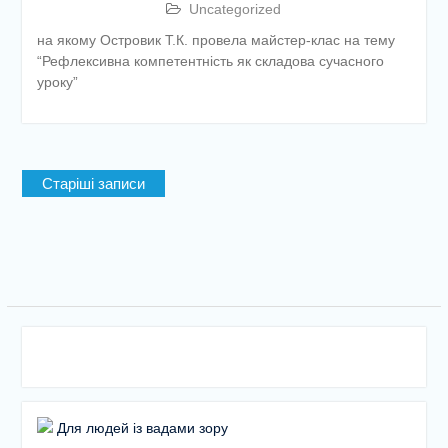
Uncategorized
на якому Островик Т.К. провела майстер-клас на тему
“Рефлексивна компетентність як складова сучасного
уроку”
Навігація
Старіші записи
записів
Для людей із вадами зору