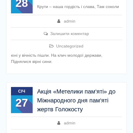
28
етапу Всеукраїнської
Крути – наша гордість і слава, Там соколи
дитячо-юнацької
військово-патріотичної гри
admin
«Сокіл» («Джура»)
У закладі освіти
Залишити коментар
проведено підсумкову
педагогічну раду
Uncategorized
юні у вічність пішли. На клич молодої держави,
Піднялися вірні сини.
Акція «Метелики пам‘яті» до
СІЧ
27
Міжнародного дня пам‘яті
жертв Голокосту
admin