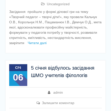
Uncategorized
Засідання пройшло у формі ділової гри на тему
«Творчий педагог – творчі діти!», яку провели Кальчук
О.В., Корольчук Н.М., Пацаманюк І.В., Демчук О.Д., мета
якої, вдосконалювати професійну майстерність,
формувати у педагогів потребу у творчості, розвивати
спритність, кмітливість, нестандартність мислення,
закріпити
Читати далі
5 січня відбулось засідання
СІЧ
06
ШМО учителів філологів
admin
Залишити коментар