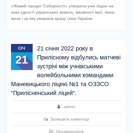
«Живий ланцюг Соборності» утворили учні ліцею на
знак єдності українських земель, віковічної мрії, якою
жили і за яку умирали кращі сини України.
21 січня 2022 року в
СІЧ
21
Прилісному відбулись матчеві
зустрічі між учнівськими
волейбольними командами
Маневицького ліцею №1 та ОЗЗСО
“Прилісненський ліцей“.
admin
Залишити коментар
Uncategorized