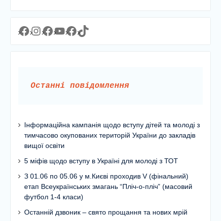
Facebook
Instagram
Facebook
YouTube
Facebook
https://www.tiktok.com/@lyceum1man?_t=8YJMx0RJgIf&_r=1
Останні повідомлення
Інформаційна кампанія щодо вступу дітей та молоді з
тимчасово окупованих територій України до закладів
вищої освіти
5 міфів щодо вступу в Україні для молоді з ТОТ
З 01.06 по 05.06 у м.Києві проходив V (фінальний)
етап Всеукраїнських змагань “Пліч-о-пліч” (масовий
футбол 1-4 класи)
Останній дзвоник – свято прощання та нових мрій