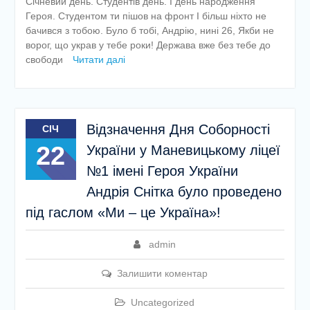
Січневий день. Студентів день. І день народження
Героя. Студентом ти пішов на фронт І більш ніхто не
бачився з тобою. Було б тобі, Андрію, нині 26, Якби не
ворог, що украв у тебе роки! Держава вже без тебе до
свободи
Читати далі
Відзначення Дня Соборності
СІЧ
22
України у Маневицькому ліцеї
№1 імені Героя України
Андрія Снітка було проведено
під гаслом «Ми – це Україна»!
admin
Залишити коментар
Uncategorized