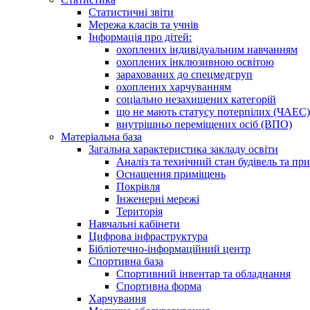
Статистичні звіти
Мережа класів та учнів
Інформація про дітей:
охоплених індивідуальним навчанням
охоплених інклюзивною освітою
зарахованих до спецмедгруп
охоплених харчуванням
соціально незахищених категорій
що не мають статусу потерпілих (ЧАЕС)
внутрішньо переміщених осіб (ВПО)
Матеріальна база
Загальна характеристика закладу освіти
Аналіз та технічний стан будівель та пр
Оснащення приміщень
Покрівля
Інженерні мережі
Територія
Навчальні кабінети
Цифрова інфраструктура
Бібліотечно-інформаційний центр
Спортивна база
Спортивний інвентар та обладнання
Спортивна форма
Харчування