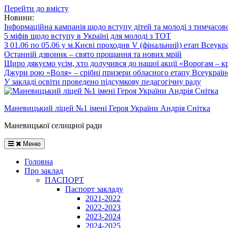
Перейти до вмісту
Новини:
Інформаційна кампанія щодо вступу дітей та молоді з тимчасов
5 міфів щодо вступу в Україні для молоді з ТОТ
З 01.06 по 05.06 у м.Києві проходив V (фінальний) етап Всеукр
Останній дзвоник – свято прощання та нових мрій
Щиро дякуємо усім, хто долучився до нашої акції «Ворогам – к
Джури рою «Воля» – срібні призери обласного етапу Всеукраїнс
У закладі освіти проведено підсумкову педагогічну раду
Маневицький ліцей №1 імені Героя України Андрія Снітка
Маневицької селищної ради
Меню
Головна
Про заклад
ПАСПОРТ
Паспорт закладу
2021-2022
2022-2023
2023-2024
2024-2025