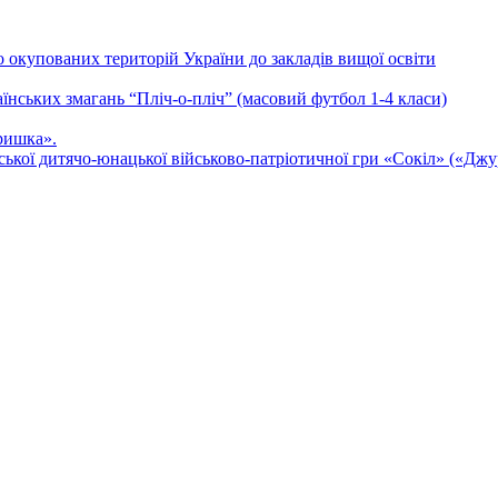
о окупованих територій України до закладів вищої освіти
аїнських змагань “Пліч-о-пліч” (масовий футбол 1-4 класи)
ришка».
ької дитячо-юнацької військово-патріотичної гри «Сокіл» («Джу