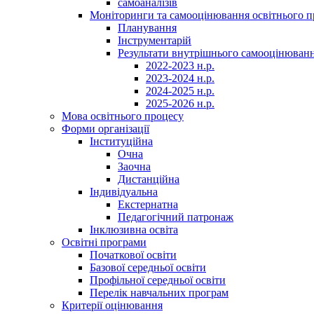
самоаналізів
Моніторинги та самооцінювання освітнього п
Планування
Інструментарій
Результати внутрішнього самооцінюван
2022-2023 н.р.
2023-2024 н.р.
2024-2025 н.р.
2025-2026 н.р.
Мова освітнього процесу
Форми організації
Інституційна
Очна
Заочна
Дистанційна
Індивідуальна
Екстернатна
Педагогічний патронаж
Інклюзивна освіта
Освітні програми
Початкової освіти
Базової середньої освіти
Профільної середньої освіти
Перелік навчальних програм
Критерії оцінювання