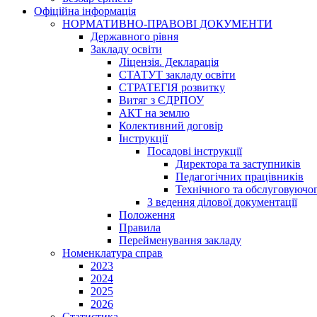
Офіційна інформація
НОРМАТИВНО-ПРАВОВІ ДОКУМЕНТИ
Державного рівня
Закладу освіти
Ліцензія. Декларація
СТАТУТ закладу освіти
СТРАТЕГІЯ розвитку
Витяг з ЄДРПОУ
АКТ на землю
Колективний договір
Інструкції
Посадові інструкції
Директора та заступників
Педагогічних працівників
Технічного та обслуговуючо
З ведення ділової документації
Положення
Правила
Перейменування закладу
Номенклатура справ
2023
2024
2025
2026
Статистика