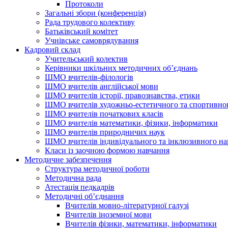
Протоколи
Загальні збори (конференція)
Рада трудового колективу
Батьківський комітет
Учнівське самоврядування
Кадровий склад
Учительський колектив
Керівники шкільних методичних об’єднань
ШМО вчителів-філологів
ШМО вчителів англійської мови
ШМО вчителів історії, правознавства, етики
ШМО вчителів художньо-естетичного та спортивно
ШМО вчителів початкових класів
ШМО вчителів математики, фізики, інформатики
ШМО вчителів природничих наук
ШМО вчителів індивідуального та інклюзивного на
Класи із заочною формою навчання
Методичне забезпечення
Структура методичної роботи
Методична рада
Атестація педкадрів
Методичні об’єднання
Вчителів мовно-літературної галузі
Вчителів іноземної мови
Вчителів фізики, математики, інформатики