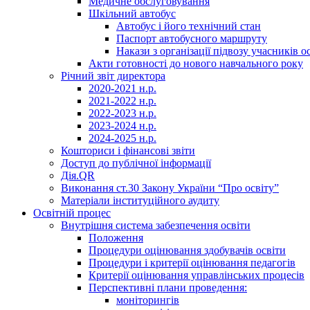
Медичне обслуговування
Шкільний автобус
Автобус і його технічний стан
Паспорт автобусного маршруту
Накази з організації підвозу учасників 
Акти готовності до нового навчального року
Річний звіт директора
2020-2021 н.р.
2021-2022 н.р.
2022-2023 н.р.
2023-2024 н.р.
2024-2025 н.р.
Кошториси і фінансові звіти
Доступ до публічної інформації
Дія.QR
Виконання ст.30 Закону України “Про освіту”
Матеріали інституційного аудиту
Освітній процес
Внутрішня система забезпечення освіти
Положення
Процедури оцінювання здобувачів освіти
Процедури і критерії оцінювання педагогів
Критерії оцінювання управлінських процесів
Перспективні плани проведення:
моніторингів