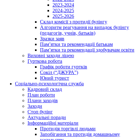
2023-2024
2024-2025
2025-2026
Склад комісії з протидії булінгу
Алгоритм реагування на випадок булінгу
(педагогів, учнів, батьків)
Зразки заяв
Пам’ятки та рекомендації батькам
Пам’ятки та рекомендації здобувачам освіти
Виховні заходи ліцею
Гурткова робота
Графік роботи гуртків
Сокіл (“ДЖУРА”)
Юний турист
Соціально-психологічна служба
Кадровий склад
План роботи
Плани заходів
Заходи
Стоп булінг
Актуальні поради
Інформаційні матеріали
Протидія торгівлі людьми
Запобігання та протидія домашньому
насильству