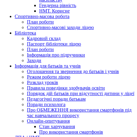
Гендерна рівність
НМТ. Корисне
Спортивно-масова робота
План роботи
Спортивно-масові заходи ліцею
Бібліотека
Кадровий склад
Паспорт бібліотеки ліцею
План роботи
Інформація про підручники
Заходи
Інформація для батьків та учнів
Оголошення та звернення до батьків і учнів
Режим роботи ліцею
Розклад уроків
Правила поведінки здобувачів освіти
Порядок дій батьків при відсутності дитини у ліцеї
Педагогічні поради батькам
Поради психолога
Про ОБМЕЖЕННЯ використання смартфонів під
час навчального процесу
Онлайн-опитування
Стан харчування
Про використання смартфонів