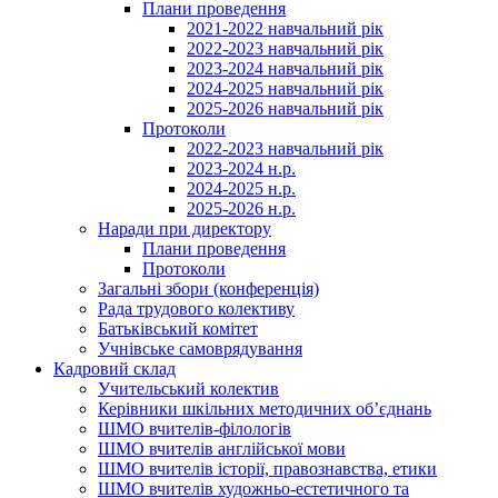
Плани проведення
2021-2022 навчальний рік
2022-2023 навчальний рік
2023-2024 навчальний рік
2024-2025 навчальний рік
2025-2026 навчальний рік
Протоколи
2022-2023 навчальний рік
2023-2024 н.р.
2024-2025 н.р.
2025-2026 н.р.
Наради при директору
Плани проведення
Протоколи
Загальні збори (конференція)
Рада трудового колективу
Батьківський комітет
Учнівське самоврядування
Кадровий склад
Учительський колектив
Керівники шкільних методичних об’єднань
ШМО вчителів-філологів
ШМО вчителів англійської мови
ШМО вчителів історії, правознавства, етики
ШМО вчителів художньо-естетичного та