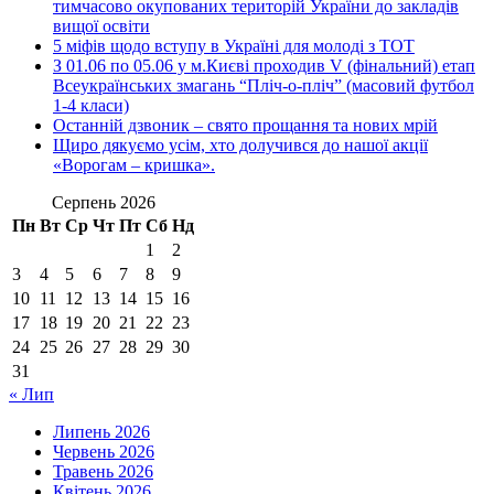
тимчасово окупованих територій України до закладів
вищої освіти
5 міфів щодо вступу в Україні для молоді з ТОТ
З 01.06 по 05.06 у м.Києві проходив V (фінальний) етап
Всеукраїнських змагань “Пліч-о-пліч” (масовий футбол
1-4 класи)
Останній дзвоник – свято прощання та нових мрій
Щиро дякуємо усім, хто долучився до нашої акції
«Ворогам – кришка».
Серпень 2026
Пн
Вт
Ср
Чт
Пт
Сб
Нд
1
2
3
4
5
6
7
8
9
10
11
12
13
14
15
16
17
18
19
20
21
22
23
24
25
26
27
28
29
30
31
« Лип
Липень 2026
Червень 2026
Травень 2026
Квітень 2026