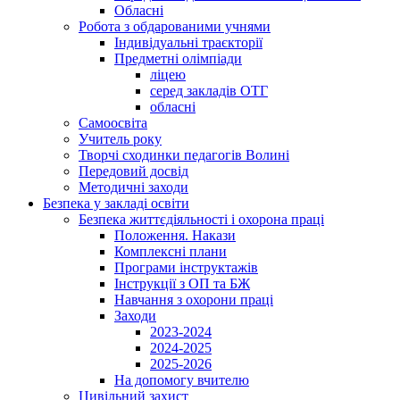
Обласні
Робота з обдарованими учнями
Індивідуальні траєкторії
Предметні олімпіади
ліцею
серед закладів ОТГ
обласні
Самоосвіта
Учитель року
Творчі сходинки педагогів Волині
Передовий досвід
Методичні заходи
Безпека у закладі освіти
Безпека життєдіяльності і охорона праці
Положення. Накази
Комплексні плани
Програми інструктажів
Інструкції з ОП та БЖ
Навчання з охорони праці
Заходи
2023-2024
2024-2025
2025-2026
На допомогу вчителю
Цивільний захист