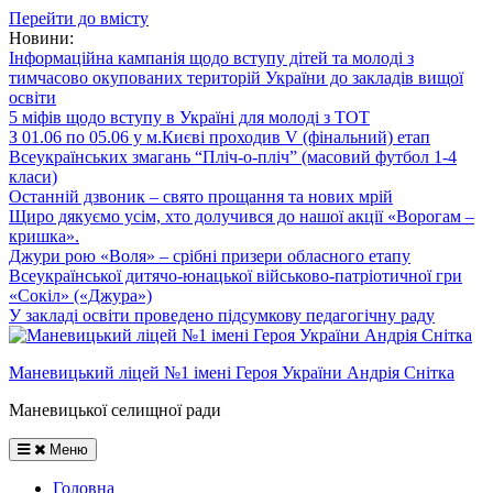
Перейти до вмісту
Новини:
Інформаційна кампанія щодо вступу дітей та молоді з
тимчасово окупованих територій України до закладів вищої
освіти
5 міфів щодо вступу в Україні для молоді з ТОТ
З 01.06 по 05.06 у м.Києві проходив V (фінальний) етап
Всеукраїнських змагань “Пліч-о-пліч” (масовий футбол 1-4
класи)
Останній дзвоник – свято прощання та нових мрій
Щиро дякуємо усім, хто долучився до нашої акції «Ворогам –
кришка».
Джури рою «Воля» – срібні призери обласного етапу
Всеукраїнської дитячо-юнацької військово-патріотичної гри
«Сокіл» («Джура»)
У закладі освіти проведено підсумкову педагогічну раду
Маневицький ліцей №1 імені Героя України Андрія Снітка
Маневицької селищної ради
Меню
Головна