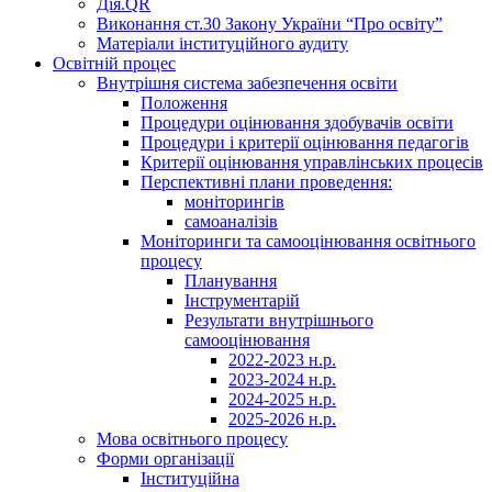
Дія.QR
Виконання ст.30 Закону України “Про освіту”
Матеріали інституційного аудиту
Освітній процес
Внутрішня система забезпечення освіти
Положення
Процедури оцінювання здобувачів освіти
Процедури і критерії оцінювання педагогів
Критерії оцінювання управлінських процесів
Перспективні плани проведення:
моніторингів
самоаналізів
Моніторинги та самооцінювання освітнього
процесу
Планування
Інструментарій
Результати внутрішнього
самооцінювання
2022-2023 н.р.
2023-2024 н.р.
2024-2025 н.р.
2025-2026 н.р.
Мова освітнього процесу
Форми організації
Інституційна