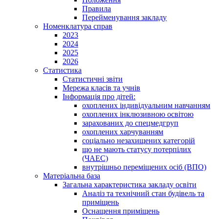
Правила
Перейменування закладу
Номенклатура справ
2023
2024
2025
2026
Статистика
Статистичні звіти
Мережа класів та учнів
Інформація про дітей:
охоплених індивідуальним навчанням
охоплених інклюзивною освітою
зарахованих до спецмедгруп
охоплених харчуванням
соціально незахищених категорій
що не мають статусу потерпілих
(ЧАЕС)
внутрішньо переміщених осіб (ВПО)
Матеріальна база
Загальна характеристика закладу освіти
Аналіз та технічний стан будівель та
приміщень
Оснащення приміщень