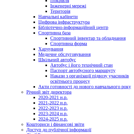
Покрівля
Інженерні мережі
Територія
Навчальні кабінети
Цифрова інфраструктура
Бібліотечно-інформаційний центр
Спортивна база
Спортивний інвентар та обладнання
Спортивна форма
Харчування
Медичне обслуговування
Шкільний автобус
Автобус і його технічний стан
Паспорт автобусного маршруту
Накази з організації підвозу учасників
освітнього процесу
Акти готовності до нового навчального року
Річний звіт директора
2020-2021 н.р.
2021-2022 н.р.
2022-2023 н.р.
2023-2024 н.р.
2024-2025 н.р.
Кошториси і фінансові звіти
Доступ до публічної інформації