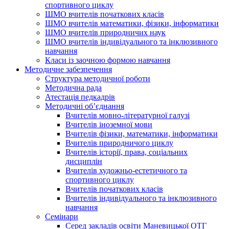
спортивного циклу
ШМО вчителів початкових класів
ШМО вчителів математики, фізики, інформатики
ШМО вчителів природничих наук
ШМО вчителів індивідуального та інклюзивного
навчання
Класи із заочною формою навчання
Методичне забезпечення
Структура методичної роботи
Методична рада
Атестація педкадрів
Методичні об’єднання
Вчителів мовно-літературної галузі
Вчителів іноземної мови
Вчителів фізики, математики, інформатики
Вчителів природничого циклу
Вчителів історії, права, соціальних
дисциплін
Вчителів художньо-естетичного та
спортивного циклу
Вчителів початкових класів
Вчителів індивідуального та інклюзивного
навчання
Семінари
Серед закладів освіти Маневицької ОТГ