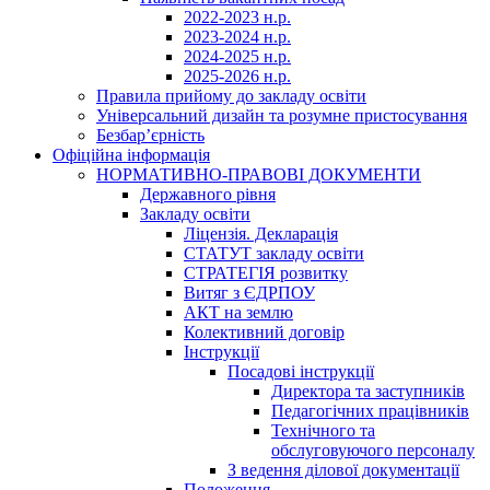
2022-2023 н.р.
2023-2024 н.р.
2024-2025 н.р.
2025-2026 н.р.
Правила прийому до закладу освіти
Універсальний дизайн та розумне пристосування
Безбар’єрність
Офіційна інформація
НОРМАТИВНО-ПРАВОВІ ДОКУМЕНТИ
Державного рівня
Закладу освіти
Ліцензія. Декларація
СТАТУТ закладу освіти
СТРАТЕГІЯ розвитку
Витяг з ЄДРПОУ
АКТ на землю
Колективний договір
Інструкції
Посадові інструкції
Директора та заступників
Педагогічних працівників
Технічного та
обслуговуючого персоналу
З ведення ділової документації
Положення