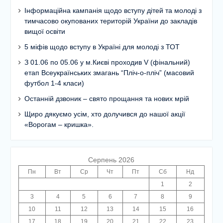
Інформаційна кампанія щодо вступу дітей та молоді з
тимчасово окупованих територій України до закладів
вищої освіти
5 міфів щодо вступу в Україні для молоді з ТОТ
З 01.06 по 05.06 у м.Києві проходив V (фінальний)
етап Всеукраїнських змагань “Пліч-о-пліч” (масовий
футбол 1-4 класи)
Останній дзвоник – свято прощання та нових мрій
Щиро дякуємо усім, хто долучився до нашої акції
«Ворогам – кришка».
Серпень 2026
Пн
Вт
Ср
Чт
Пт
Сб
Нд
1
2
3
4
5
6
7
8
9
10
11
12
13
14
15
16
17
18
19
20
21
22
23