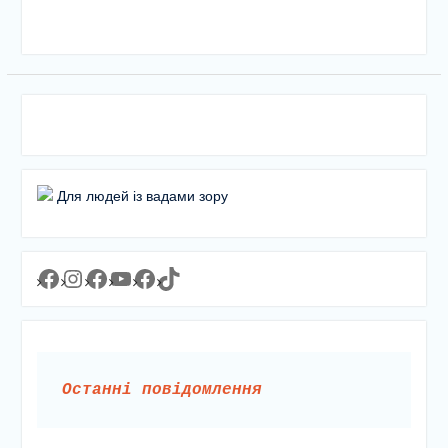
Для людей із вадами зору
Facebook
Instagram
Facebook
YouTube
Facebook
https://www.tiktok.com/@lyceum1man?_t=8YJMx0RJgIf&_r=1
Останні повідомлення