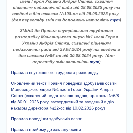
імені Героя України Андрія Снітка, схвалені
етапу Всеукраїнської
рішенням педагогічної ради від 28.08.2025 року та
дитячо-юнацької
введені в дію наказом №108-ос від 29.08.2025 року.
військово-патріотичної гри
(для перегляду змін та доповнень натисніть
тут
)
«Сокіл» («Джура»)
У закладі освіти
ЗМІНИ до Правил внутрішнього трудового
проведено підсумкову
розпорядку Маневицького ліцею №1 імені Героя
педагогічну раду
України Андрія Снітка, схвалені рішенням
педагогічної ради від 29.08.2024 року та введені в
дію наказом №96-ос від 30.08.2024 року. (для
перегляду змін натисніть
тут
)
Правила внутрішнього трудового розпорядку
Оновлениий текст Правил поведінки здобувачів освіти
Маневицького ліцею №1 імені Героя України Андрія
Снітка (схвалений педагогічною радою, протокол №6/8
від 30.01.2026 року, затверджений та введений в дію
наказом директора №22-ос від 10.02.2026 року)
Правила поведінки здобувачів освіти
Правила прийому до закладу освіти