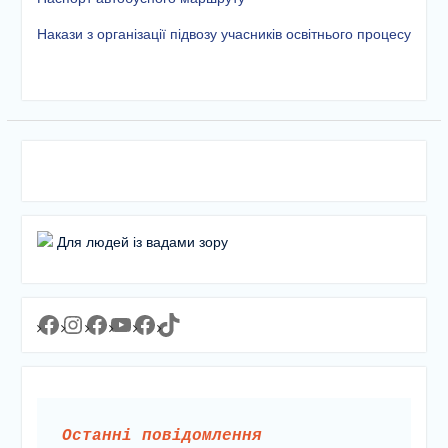
етапу Всеукраїнської
дитячо-юнацької
Накази з організації підвозу учасників освітнього процесу
військово-патріотичної гри
«Сокіл» («Джура»)
У закладі освіти
проведено підсумкову
педагогічну раду
Для людей із вадами зору
Facebook
Instagram
Facebook
YouTube
Facebook
https://www.tiktok.com/@lyceum1man?_t=8YJMx0RJgIf&_r=1
Останні повідомлення