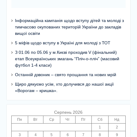
Інформаційна кампанія щодо вступу дітей та молоді з
тимчасово окупованих територій України до закладів
вищої освіти
5 міфів щодо вступу в Україні для молоді з ТОТ
З 01.06 по 05.06 у м.Києві проходив V (фінальний)
етап Всеукраїнських змагань “Пліч-о-пліч” (масовий
футбол 1-4 класи)
Останній дзвоник – свято прощання та нових мрій
Щиро дякуємо усім, хто долучився до нашої акції
«Ворогам – кришка».
Серпень 2026
Пн
Вт
Ср
Чт
Пт
Сб
Нд
1
2
3
4
5
6
7
8
9