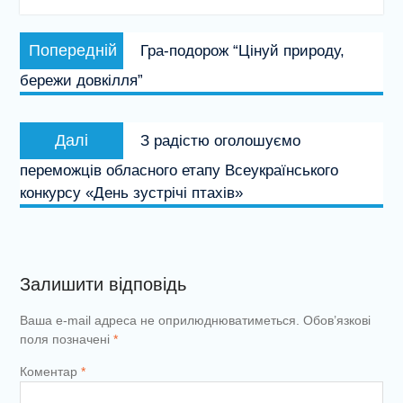
Навігація
Попередній
Попередній
Гра-подорож “Цінуй природу,
записів
запис:
бережи довкілля”
Наступний
Далі
З радістю оголошуємо
запис:
переможців обласного етапу Всеукраїнського
конкурсу «День зустрічі птахів»
Залишити відповідь
Ваша e-mail адреса не оприлюднюватиметься.
Обов’язкові
поля позначені
*
Коментар
*