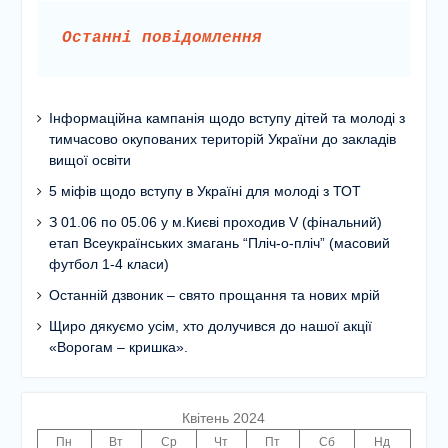
Останні повідомлення
Інформаційна кампанія щодо вступу дітей та молоді з
тимчасово окупованих територій України до закладів
вищої освіти
5 міфів щодо вступу в Україні для молоді з ТОТ
З 01.06 по 05.06 у м.Києві проходив V (фінальний)
етап Всеукраїнських змагань “Пліч-о-пліч” (масовий
футбол 1-4 класи)
Останній дзвоник – свято прощання та нових мрій
Щиро дякуємо усім, хто долучився до нашої акції
«Ворогам – кришка».
Квітень 2024
Пн
Вт
Ср
Чт
Пт
Сб
Нд