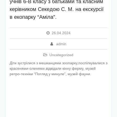
учнів 6-В класу з батьками та класним
педагогічну раду
керівником Секедою С. М. на екскурсії
Інформаційна кампанія
щодо вступу дітей та
в екопарку “Аміла”.
молоді з тимчасово
окупованих територій
України до закладів вищої
26.04.2024
освіти
admin
Uncategorized
Діти зустрілися з мешканцями зоопарку,поспілкувалися з
красенями-оленями,відвідали кінну ферму, музей
ретро-техніки “Погляд у минуле”, музей фауни.