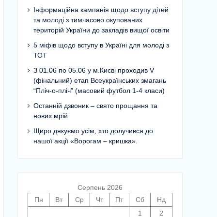
Інформаційна кампанія щодо вступу дітей
та молоді з тимчасово окупованих
територій України до закладів вищої освіти
5 міфів щодо вступу в Україні для молоді з
ТОТ
З 01.06 по 05.06 у м.Києві проходив V
(фінальний) етап Всеукраїнських змагань
“Пліч-о-пліч” (масовий футбол 1-4 класи)
Останній дзвоник – свято прощання та
нових мрій
Щиро дякуємо усім, хто долучився до
нашої акції «Ворогам – кришка».
Серпень 2026
Пн
Вт
Ср
Чт
Пт
Сб
Нд
1
2