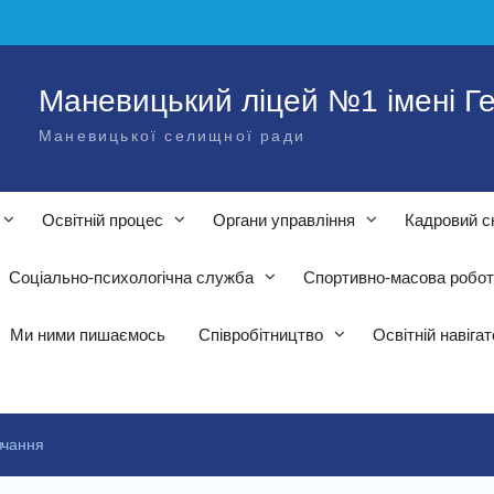
Маневицький ліцей №1 імені Ге
Маневицької селищної ради
Освітній процес
Органи управління
Кадровий с
Соціально-психологічна служба
Спортивно-масова робо
Ми ними пишаємось
Співробітництво
Освітній навіга
вчання