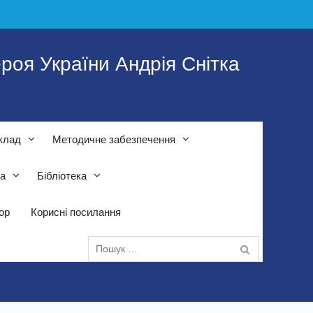
роя України Андрія Снітка
клад
Методичне забезпечення
та
Бібліотека
тор
Корисні посилання
Пошук: