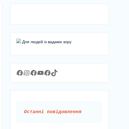
Для людей із вадами зору
Facebook
Instagram
Facebook
YouTube
Facebook
https://www.tiktok.com/@lyceum1man?_t=8YJMx0RJgIf&_r=1
Останні повідомлення