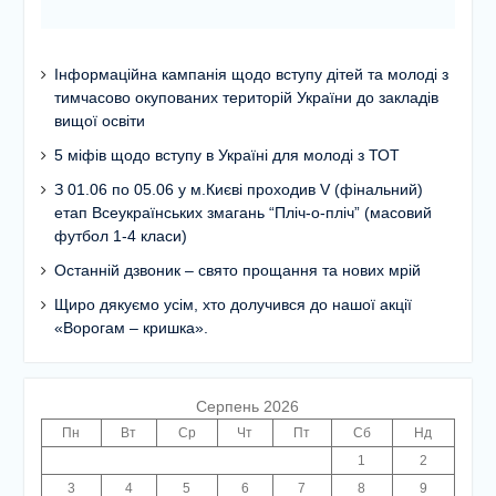
Інформаційна кампанія щодо вступу дітей та молоді з
тимчасово окупованих територій України до закладів
вищої освіти
5 міфів щодо вступу в Україні для молоді з ТОТ
З 01.06 по 05.06 у м.Києві проходив V (фінальний)
етап Всеукраїнських змагань “Пліч-о-пліч” (масовий
футбол 1-4 класи)
Останній дзвоник – свято прощання та нових мрій
Щиро дякуємо усім, хто долучився до нашої акції
«Ворогам – кришка».
Серпень 2026
Пн
Вт
Ср
Чт
Пт
Сб
Нд
1
2
3
4
5
6
7
8
9