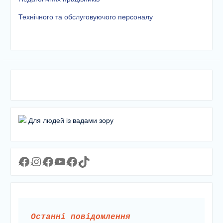
етапу Всеукраїнської
дитячо-юнацької
Технічного та обслуговуючого персоналу
військово-патріотичної гри
«Сокіл» («Джура»)
У закладі освіти
проведено підсумкову
педагогічну раду
Для людей із вадами зору
Facebook
Instagram
Facebook
YouTube
Facebook
https://www.tiktok.com/@lyceum1man?_t=8YJMx0RJgIf&_r=1
Останні повідомлення