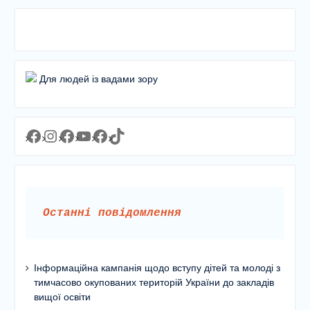
Для людей із вадами зору
Facebook
Instagram
Facebook
YouTube
Facebook
https://www.tiktok.com/@lyceum1man?_t=8YJMx0RJgIf&_r=1
Останні повідомлення
Інформаційна кампанія щодо вступу дітей та молоді з
тимчасово окупованих територій України до закладів
вищої освіти