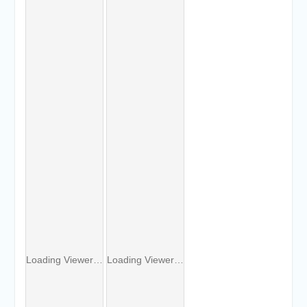
етапу Всеукраїнської
дитячо-юнацької
військово-патріотичної гри
«Сокіл» («Джура»)
У закладі освіти
проведено підсумкову
педагогічну раду
Loading Viewer…
Loading Viewer…