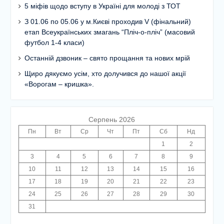
5 міфів щодо вступу в Україні для молоді з ТОТ
З 01.06 по 05.06 у м.Києві проходив V (фінальний)
етап Всеукраїнських змагань “Пліч-о-пліч” (масовий
футбол 1-4 класи)
Останній дзвоник – свято прощання та нових мрій
Щиро дякуємо усім, хто долучився до нашої акції
«Ворогам – кришка».
Серпень 2026
Пн
Вт
Ср
Чт
Пт
Сб
Нд
1
2
3
4
5
6
7
8
9
10
11
12
13
14
15
16
17
18
19
20
21
22
23
24
25
26
27
28
29
30
31