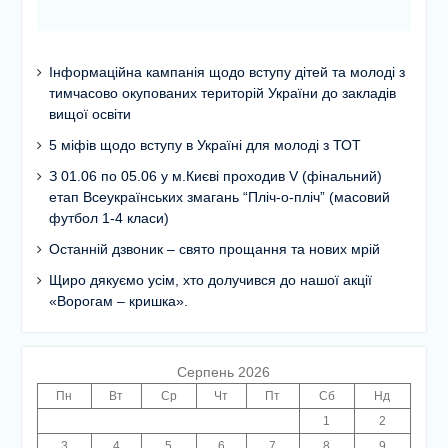
Інформаційна кампанія щодо вступу дітей та молоді з
тимчасово окупованих територій України до закладів
вищої освіти
5 міфів щодо вступу в Україні для молоді з ТОТ
З 01.06 по 05.06 у м.Києві проходив V (фінальний)
етап Всеукраїнських змагань “Пліч-о-пліч” (масовий
футбол 1-4 класи)
Останній дзвоник – свято прощання та нових мрій
Щиро дякуємо усім, хто долучився до нашої акції
«Ворогам – кришка».
Серпень 2026
Пн
Вт
Ср
Чт
Пт
Сб
Нд
1
2
3
4
5
6
7
8
9