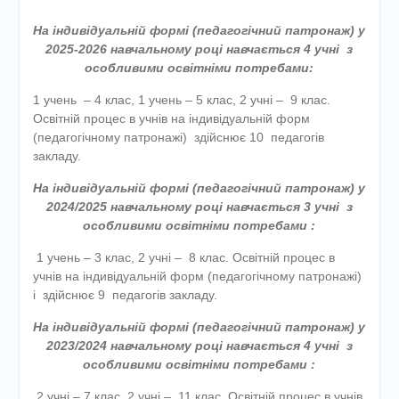
етапу Всеукраїнської
дитячо-юнацької
На індивідуальній формі (педагогічний патронаж) у
військово-патріотичної гри
2025-2026 навчальному році навчається 4 учні з
«Сокіл» («Джура»)
особливими освітніми потребами:
У закладі освіти
1 учень – 4 клас, 1 учень – 5 клас, 2 учні – 9 клас.
проведено підсумкову
Освітній процес в учнів на індивідуальній форм
педагогічну раду
(педагогічному патронажі) здійснює 10 педагогів
закладу.
На індивідуальній формі (педагогічний патронаж) у
2024/2025 навчальному році навчається 3 учні з
особливими освітніми потребами :
1 учень – 3 клас, 2 учні – 8 клас. Освітній процес в
учнів на індивідуальній форм (педагогічному патронажі)
і здійснює 9 педагогів закладу.
На індивідуальній формі (педагогічний патронаж) у
2023/2024 навчальному році навчається 4 учні з
особливими освітніми потребами :
2 учні – 7 клас, 2 учні – 11 клас. Освітній процес в учнів