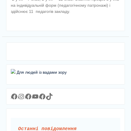
на індивідуальній форм (педагогічному патронажі) і
здійснює 11 педагогів закладу.
Для людей із вадами зору
Facebook
Instagram
Facebook
YouTube
Facebook
https://www.tiktok.com/@lyceum1man?_t=8YJMx0RJgIf&_r=1
Останні повідомлення