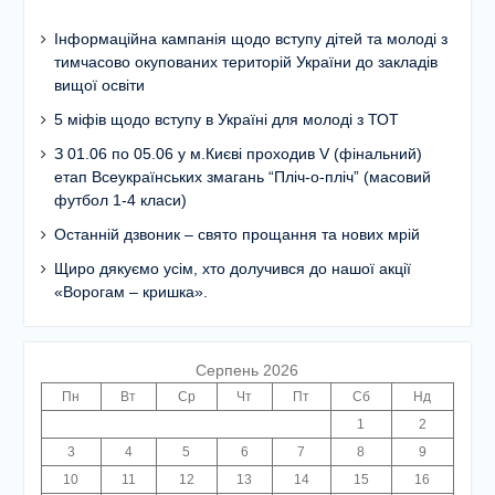
Інформаційна кампанія щодо вступу дітей та молоді з
тимчасово окупованих територій України до закладів
вищої освіти
5 міфів щодо вступу в Україні для молоді з ТОТ
З 01.06 по 05.06 у м.Києві проходив V (фінальний)
етап Всеукраїнських змагань “Пліч-о-пліч” (масовий
футбол 1-4 класи)
Останній дзвоник – свято прощання та нових мрій
Щиро дякуємо усім, хто долучився до нашої акції
«Ворогам – кришка».
Серпень 2026
Пн
Вт
Ср
Чт
Пт
Сб
Нд
1
2
3
4
5
6
7
8
9
10
11
12
13
14
15
16