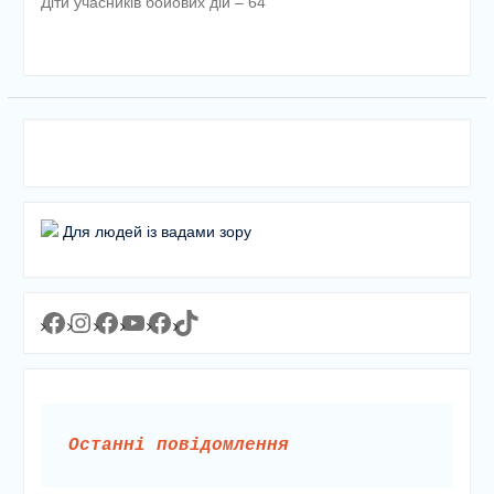
Діти учасників бойових дій – 64
Для людей із вадами зору
Facebook
Instagram
Facebook
YouTube
Facebook
https://www.tiktok.com/@lyceum1man?_t=8YJMx0RJgIf&_r=1
Останні повідомлення