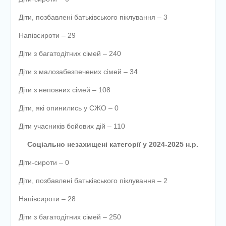
етапу Всеукраїнської
дитячо-юнацької
Діти, позбавлені батьківського піклування – 3
військово-патріотичної гри
Напівсироти – 29
«Сокіл» («Джура»)
У закладі освіти
Діти з багатодітних сімей – 240
проведено підсумкову
педагогічну раду
Діти з малозабезпечених сімей – 34
Діти з неповних сімей – 108
Діти, які опинились у СЖО – 0
Діти учасників бойових дій – 110
Соціально незахищені категорії у 2024-2025 н.р.
Діти-сироти – 0
Діти, позбавлені батьківського піклування – 2
Напівсироти – 28
Діти з багатодітних сімей – 250