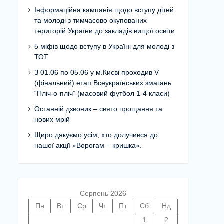
Інформаційна кампанія щодо вступу дітей
та молоді з тимчасово окупованих
територій України до закладів вищої освіти
5 міфів щодо вступу в Україні для молоді з
ТОТ
З 01.06 по 05.06 у м.Києві проходив V
(фінальний) етап Всеукраїнських змагань
“Пліч-о-пліч” (масовий футбол 1-4 класи)
Останній дзвоник – свято прощання та
нових мрій
Щиро дякуємо усім, хто долучився до
нашої акції «Ворогам – кришка».
Серпень 2026
Пн
Вт
Ср
Чт
Пт
Сб
Нд
1
2