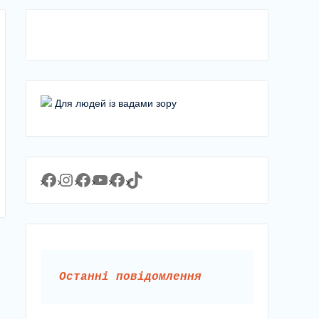
Для людей із вадами зору
Facebook
Instagram
Facebook
YouTube
Facebook
https://www.tiktok.com/@lyceum1man?_t=8YJMx0RJgIf&_r=1
Останні повідомлення