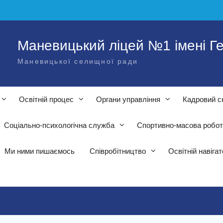
Маневицький ліцей №1 імені Ге
Маневицької селищної ради
Освітній процес
Органи управління
Кадровий с
Соціально-психологічна служба
Спортивно-масова робо
Ми ними пишаємось
Співробітництво
Освітній навіга