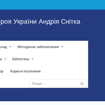
роя України Андрія Снітка
клад
Методичне забезпечення
та
Бібліотека
тор
Корисні посилання
Пошук: