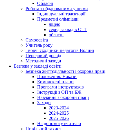
Обласні
Робота з обдарованими учнями
Індивідуальні траєкторії
Предметні олімпіади
ліцею
серед закладів ОТГ
обласні
Самоосвіта
Учитель року
Творчі сходинки педагогів Волині
Передовий досвід
Методичні заходи
Безпека у закладі освіти
Безпека життєдіяльності і охорона праці
Положення. Накази
Комплексні плани
Програми інструктажів
Інструкції з ОП та БЖ
Навчання з охорони праці
Заходи
2023-2024
2024-2025
2025-2026
На допомогу вчителю
Цивільний захист