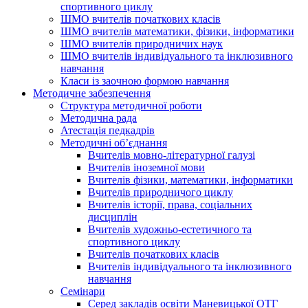
спортивного циклу
ШМО вчителів початкових класів
ШМО вчителів математики, фізики, інформатики
ШМО вчителів природничих наук
ШМО вчителів індивідуального та інклюзивного
навчання
Класи із заочною формою навчання
Методичне забезпечення
Структура методичної роботи
Методична рада
Атестація педкадрів
Методичні об’єднання
Вчителів мовно-літературної галузі
Вчителів іноземної мови
Вчителів фізики, математики, інформатики
Вчителів природничого циклу
Вчителів історії, права, соціальних
дисциплін
Вчителів художньо-естетичного та
спортивного циклу
Вчителів початкових класів
Вчителів індивідуального та інклюзивного
навчання
Семінари
Серед закладів освіти Маневицької ОТГ