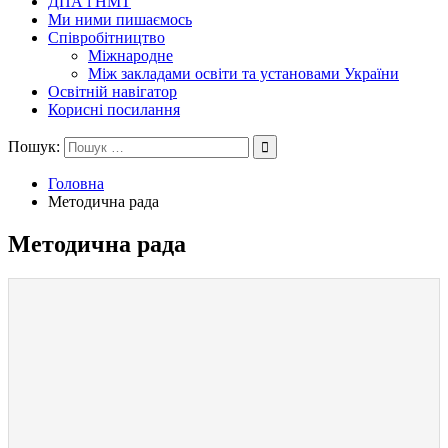
ДПА і НМТ
Ми ними пишаємось
Співробітництво
Міжнародне
Між закладами освіти та установами України
Освітній навігатор
Корисні посилання
Пошук:
Головна
Методична рада
Методична рада