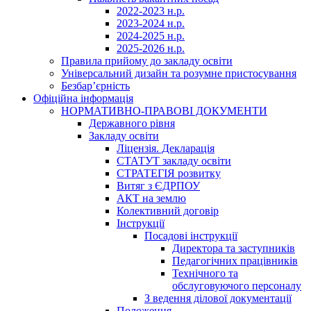
2022-2023 н.р.
2023-2024 н.р.
2024-2025 н.р.
2025-2026 н.р.
Правила прийому до закладу освіти
Універсальний дизайн та розумне пристосування
Безбар’єрність
Офіційна інформація
НОРМАТИВНО-ПРАВОВІ ДОКУМЕНТИ
Державного рівня
Закладу освіти
Ліцензія. Декларація
СТАТУТ закладу освіти
СТРАТЕГІЯ розвитку
Витяг з ЄДРПОУ
АКТ на землю
Колективний договір
Інструкції
Посадові інструкції
Директора та заступників
Педагогічних працівників
Технічного та
обслуговуючого персоналу
З ведення ділової документації
Положення