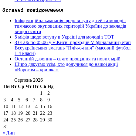
Останні повідомлення
Інформаційна кампанія щодо вступу дітей та молоді з
тимчасово окупованих територій України до закладів
вищої освіти
5 міфів щодо вступу в Україні для молоді з ТОТ
З 01.06 по 05.06 у м.Києві проходив V (фінальний) етап
Всеукраїнських змагань “Пліч-о-пліч” (масовий футбол
1-4 класи)
Останній дзвоник – свято прощання та нових мрій
Щиро дякуємо усім, хто долучився до нашої акції
«Ворогам – кришка».
Серпень 2026
Пн
Вт
Ср
Чт
Пт
Сб
Нд
1
2
3
4
5
6
7
8
9
10
11
12
13
14
15
16
17
18
19
20
21
22
23
24
25
26
27
28
29
30
31
« Лип