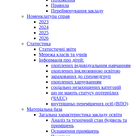
Правила
Перейменування закладу
Номенклатура справ
2023
2024
2025
2026
Статистика
Статистичні звіти
Мережа класів та учнів
Інформація про дітей:
охоплених індивідуальним навчанням
охоплених інклюзивною освітою
зарахованих до спецмедгруп
охоплених харчуванням
соціально незахищених категорій
що не мають статусу потерпілих
(ЧАЕС)
внутрішньо переміщених осіб (ВПО)
Матеріальна база
Загальна характеристика закладу освіти
Аналіз та технічний стан будівель та
приміщень
Оснащення приміщень