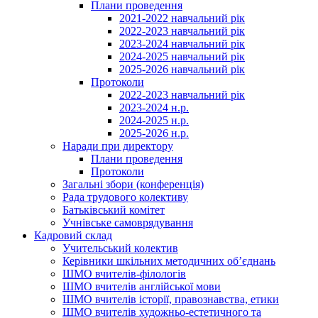
Плани проведення
2021-2022 навчальний рік
2022-2023 навчальний рік
2023-2024 навчальний рік
2024-2025 навчальний рік
2025-2026 навчальний рік
Протоколи
2022-2023 навчальний рік
2023-2024 н.р.
2024-2025 н.р.
2025-2026 н.р.
Наради при директору
Плани проведення
Протоколи
Загальні збори (конференція)
Рада трудового колективу
Батьківський комітет
Учнівське самоврядування
Кадровий склад
Учительський колектив
Керівники шкільних методичних об’єднань
ШМО вчителів-філологів
ШМО вчителів англійської мови
ШМО вчителів історії, правознавства, етики
ШМО вчителів художньо-естетичного та