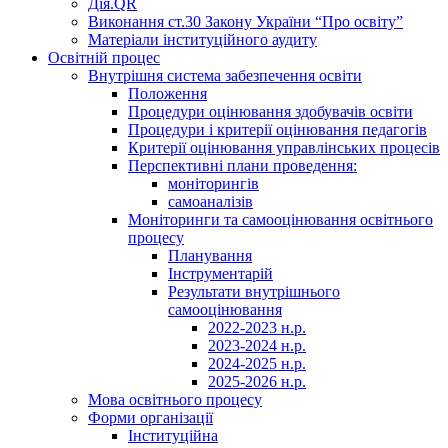
Дія.QR
Виконання ст.30 Закону України “Про освіту”
Матеріали інституційного аудиту
Освітній процес
Внутрішня система забезпечення освіти
Положення
Процедури оцінювання здобувачів освіти
Процедури і критерії оцінювання педагогів
Критерії оцінювання управлінських процесів
Перспективні плани проведення:
моніторингів
самоаналізів
Моніторинги та самооцінювання освітнього
процесу
Планування
Інструментарій
Результати внутрішнього
самооцінювання
2022-2023 н.р.
2023-2024 н.р.
2024-2025 н.р.
2025-2026 н.р.
Мова освітнього процесу
Форми організації
Інституційна