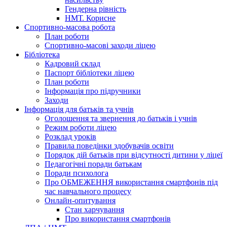
Гендерна рівність
НМТ. Корисне
Спортивно-масова робота
План роботи
Спортивно-масові заходи ліцею
Бібліотека
Кадровий склад
Паспорт бібліотеки ліцею
План роботи
Інформація про підручники
Заходи
Інформація для батьків та учнів
Оголошення та звернення до батьків і учнів
Режим роботи ліцею
Розклад уроків
Правила поведінки здобувачів освіти
Порядок дій батьків при відсутності дитини у ліцеї
Педагогічні поради батькам
Поради психолога
Про ОБМЕЖЕННЯ використання смартфонів під
час навчального процесу
Онлайн-опитування
Стан харчування
Про використання смартфонів