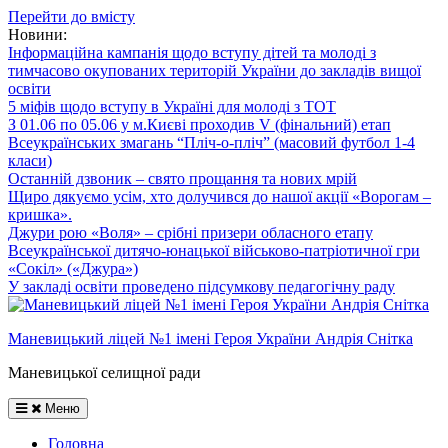
Перейти до вмісту
Новини:
Інформаційна кампанія щодо вступу дітей та молоді з
тимчасово окупованих територій України до закладів вищої
освіти
5 міфів щодо вступу в Україні для молоді з ТОТ
З 01.06 по 05.06 у м.Києві проходив V (фінальний) етап
Всеукраїнських змагань “Пліч-о-пліч” (масовий футбол 1-4
класи)
Останній дзвоник – свято прощання та нових мрій
Щиро дякуємо усім, хто долучився до нашої акції «Ворогам –
кришка».
Джури рою «Воля» – срібні призери обласного етапу
Всеукраїнської дитячо-юнацької військово-патріотичної гри
«Сокіл» («Джура»)
У закладі освіти проведено підсумкову педагогічну раду
Маневицький ліцей №1 імені Героя України Андрія Снітка
Маневицької селищної ради
Меню
Головна