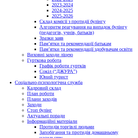
2023-2024
2024-2025
2025-2026
Склад комісії з протидії булінгу
Алгоритм реагування на випадок булінгу
(педагогів, учнів, батьків)
Зразки заяв
Пам’ятки та рекомендації батькам
Пам’ятки та рекомендації здобувачам освіти
Виховні заходи ліцею
Гурткова робота
Графік роботи гуртків
Сокіл (“ДЖУРА”)
Юний турист
Соціально-психологічна служба
Кадровий склад
План роботи
Плани заходів
Заходи
Стоп булінг
Актуальні поради
Інформаційні матеріали
Протидія торгівлі людьми
Запобігання та протидія домашньому
насильству