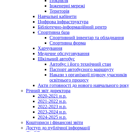
Покрівля
Інженерні мережі
Територія
Навчальні кабінети
Цифрова інфраструктура
Бібліотечно-інформаційний центр
Спортивна база
Спортивний інвентар та обладнання
Спортивна форма
Харчування
Медичне обслуговування
Шкільний автобус
Автобус і його технічний стан
Паспорт автобусного маршруту
Накази з організації підвозу учасників
освітнього процесу
Акти готовності до нового навчального року
Річний звіт директора
2020-2021 н.р.
2021-2022 н.р.
2022-2023 н.р.
2023-2024 н.р.
2024-2025 н.р.
Кошториси і фінансові звіти
Доступ до публічної інформації