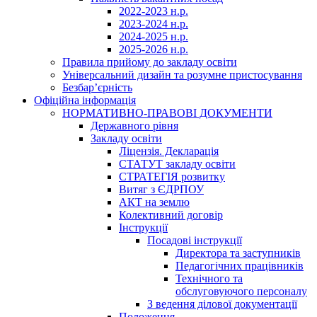
2022-2023 н.р.
2023-2024 н.р.
2024-2025 н.р.
2025-2026 н.р.
Правила прийому до закладу освіти
Універсальний дизайн та розумне пристосування
Безбар’єрність
Офіційна інформація
НОРМАТИВНО-ПРАВОВІ ДОКУМЕНТИ
Державного рівня
Закладу освіти
Ліцензія. Декларація
СТАТУТ закладу освіти
СТРАТЕГІЯ розвитку
Витяг з ЄДРПОУ
АКТ на землю
Колективний договір
Інструкції
Посадові інструкції
Директора та заступників
Педагогічних працівників
Технічного та
обслуговуючого персоналу
З ведення ділової документації
Положення