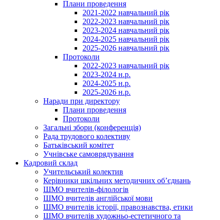
Плани проведення
2021-2022 навчальний рік
2022-2023 навчальний рік
2023-2024 навчальний рік
2024-2025 навчальний рік
2025-2026 навчальний рік
Протоколи
2022-2023 навчальний рік
2023-2024 н.р.
2024-2025 н.р.
2025-2026 н.р.
Наради при директору
Плани проведення
Протоколи
Загальні збори (конференція)
Рада трудового колективу
Батьківський комітет
Учнівське самоврядування
Кадровий склад
Учительський колектив
Керівники шкільних методичних об’єднань
ШМО вчителів-філологів
ШМО вчителів англійської мови
ШМО вчителів історії, правознавства, етики
ШМО вчителів художньо-естетичного та