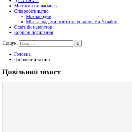
ДПА і НМТ
Ми ними пишаємось
Співробітництво
Міжнародне
Між закладами освіти та установами України
Освітній навігатор
Корисні посилання
Пошук:
Головна
Цивільний захист
Цивільний захист