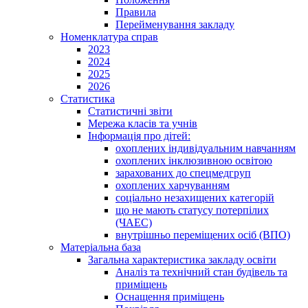
Правила
Перейменування закладу
Номенклатура справ
2023
2024
2025
2026
Статистика
Статистичні звіти
Мережа класів та учнів
Інформація про дітей:
охоплених індивідуальним навчанням
охоплених інклюзивною освітою
зарахованих до спецмедгруп
охоплених харчуванням
соціально незахищених категорій
що не мають статусу потерпілих
(ЧАЕС)
внутрішньо переміщених осіб (ВПО)
Матеріальна база
Загальна характеристика закладу освіти
Аналіз та технічний стан будівель та
приміщень
Оснащення приміщень