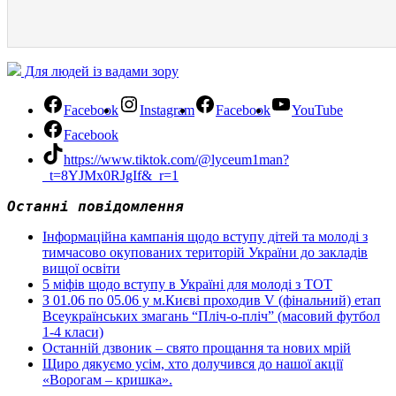
Для людей із вадами зору
Facebook
Instagram
Facebook
YouTube
Facebook
https://www.tiktok.com/@lyceum1man?
_t=8YJMx0RJgIf&_r=1
Останні повідомлення
Інформаційна кампанія щодо вступу дітей та молоді з
тимчасово окупованих територій України до закладів
вищої освіти
5 міфів щодо вступу в Україні для молоді з ТОТ
З 01.06 по 05.06 у м.Києві проходив V (фінальний) етап
Всеукраїнських змагань “Пліч-о-пліч” (масовий футбол
1-4 класи)
Останній дзвоник – свято прощання та нових мрій
Щиро дякуємо усім, хто долучився до нашої акції
«Ворогам – кришка».