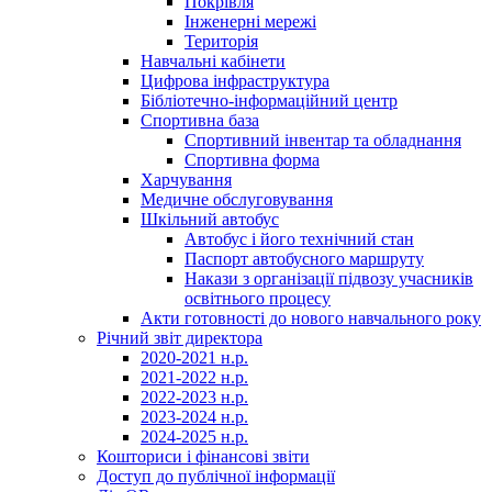
Покрівля
Інженерні мережі
Територія
Навчальні кабінети
Цифрова інфраструктура
Бібліотечно-інформаційний центр
Спортивна база
Спортивний інвентар та обладнання
Спортивна форма
Харчування
Медичне обслуговування
Шкільний автобус
Автобус і його технічний стан
Паспорт автобусного маршруту
Накази з організації підвозу учасників
освітнього процесу
Акти готовності до нового навчального року
Річний звіт директора
2020-2021 н.р.
2021-2022 н.р.
2022-2023 н.р.
2023-2024 н.р.
2024-2025 н.р.
Кошториси і фінансові звіти
Доступ до публічної інформації