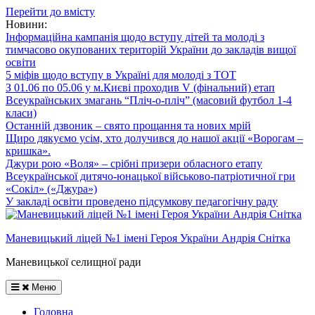
Перейти до вмісту
Новини:
Інформаційна кампанія щодо вступу дітей та молоді з
тимчасово окупованих територій України до закладів вищої
освіти
5 міфів щодо вступу в Україні для молоді з ТОТ
З 01.06 по 05.06 у м.Києві проходив V (фінальний) етап
Всеукраїнських змагань “Пліч-о-пліч” (масовий футбол 1-4
класи)
Останній дзвоник – свято прощання та нових мрій
Щиро дякуємо усім, хто долучився до нашої акції «Ворогам –
кришка».
Джури рою «Воля» – срібні призери обласного етапу
Всеукраїнської дитячо-юнацької військово-патріотичної гри
«Сокіл» («Джура»)
У закладі освіти проведено підсумкову педагогічну раду
Маневицький ліцей №1 імені Героя України Андрія Снітка
Маневицької селищної ради
Меню
Головна