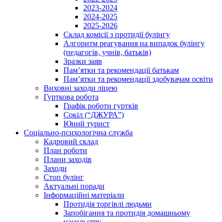
2023-2024
2024-2025
2025-2026
Склад комісії з протидії булінгу
Алгоритм реагування на випадок булінгу
(педагогів, учнів, батьків)
Зразки заяв
Пам’ятки та рекомендації батькам
Пам’ятки та рекомендації здобувачам освіти
Виховні заходи ліцею
Гурткова робота
Графік роботи гуртків
Сокіл (“ДЖУРА”)
Юний турист
Соціально-психологічна служба
Кадровий склад
План роботи
Плани заходів
Заходи
Стоп булінг
Актуальні поради
Інформаційні матеріали
Протидія торгівлі людьми
Запобігання та протидія домашньому
насильству