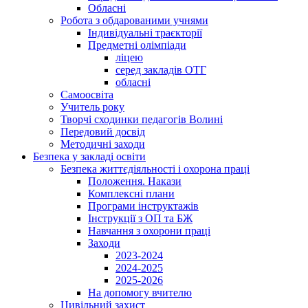
Обласні
Робота з обдарованими учнями
Індивідуальні траєкторії
Предметні олімпіади
ліцею
серед закладів ОТГ
обласні
Самоосвіта
Учитель року
Творчі сходинки педагогів Волині
Передовий досвід
Методичні заходи
Безпека у закладі освіти
Безпека життєдіяльності і охорона праці
Положення. Накази
Комплексні плани
Програми інструктажів
Інструкції з ОП та БЖ
Навчання з охорони праці
Заходи
2023-2024
2024-2025
2025-2026
На допомогу вчителю
Цивільний захист