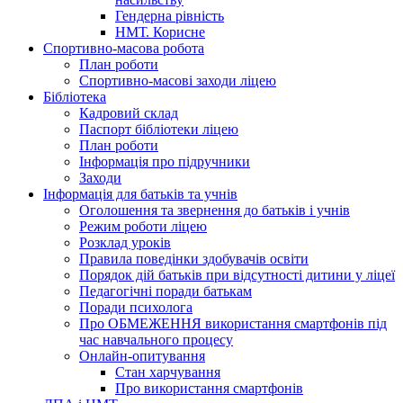
Гендерна рівність
НМТ. Корисне
Спортивно-масова робота
План роботи
Спортивно-масові заходи ліцею
Бібліотека
Кадровий склад
Паспорт бібліотеки ліцею
План роботи
Інформація про підручники
Заходи
Інформація для батьків та учнів
Оголошення та звернення до батьків і учнів
Режим роботи ліцею
Розклад уроків
Правила поведінки здобувачів освіти
Порядок дій батьків при відсутності дитини у ліцеї
Педагогічні поради батькам
Поради психолога
Про ОБМЕЖЕННЯ використання смартфонів під
час навчального процесу
Онлайн-опитування
Стан харчування
Про використання смартфонів