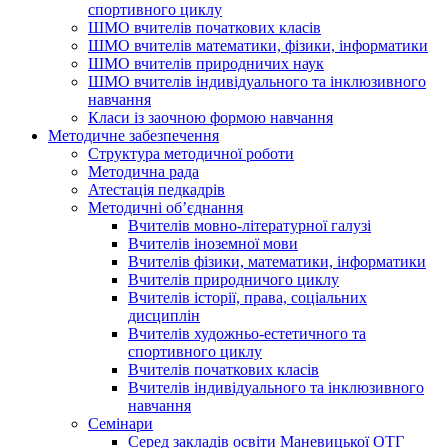
спортивного циклу
ШМО вчителів початкових класів
ШМО вчителів математики, фізики, інформатики
ШМО вчителів природничих наук
ШМО вчителів індивідуального та інклюзивного
навчання
Класи із заочною формою навчання
Методичне забезпечення
Структура методичної роботи
Методична рада
Атестація педкадрів
Методичні об’єднання
Вчителів мовно-літературної галузі
Вчителів іноземної мови
Вчителів фізики, математики, інформатики
Вчителів природничого циклу
Вчителів історії, права, соціальних
дисциплін
Вчителів художньо-естетичного та
спортивного циклу
Вчителів початкових класів
Вчителів індивідуального та інклюзивного
навчання
Семінари
Серед закладів освіти Маневицької ОТГ