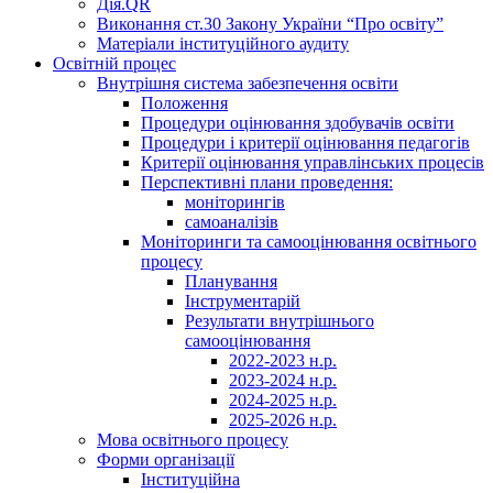
Дія.QR
Виконання ст.30 Закону України “Про освіту”
Матеріали інституційного аудиту
Освітній процес
Внутрішня система забезпечення освіти
Положення
Процедури оцінювання здобувачів освіти
Процедури і критерії оцінювання педагогів
Критерії оцінювання управлінських процесів
Перспективні плани проведення:
моніторингів
самоаналізів
Моніторинги та самооцінювання освітнього
процесу
Планування
Інструментарій
Результати внутрішнього
самооцінювання
2022-2023 н.р.
2023-2024 н.р.
2024-2025 н.р.
2025-2026 н.р.
Мова освітнього процесу
Форми організації
Інституційна