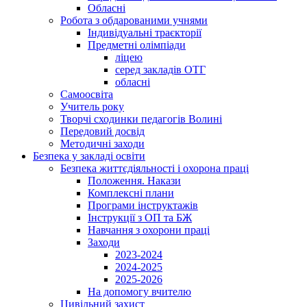
Обласні
Робота з обдарованими учнями
Індивідуальні траєкторії
Предметні олімпіади
ліцею
серед закладів ОТГ
обласні
Самоосвіта
Учитель року
Творчі сходинки педагогів Волині
Передовий досвід
Методичні заходи
Безпека у закладі освіти
Безпека життєдіяльності і охорона праці
Положення. Накази
Комплексні плани
Програми інструктажів
Інструкції з ОП та БЖ
Навчання з охорони праці
Заходи
2023-2024
2024-2025
2025-2026
На допомогу вчителю
Цивільний захист