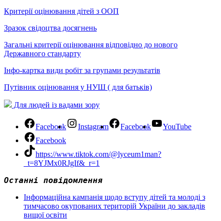
Критерії оцінювання дітей з ООП
Зразок свідоцтва досягнень
Загальні критерії оцінювання відповідно до нового
Державного стандарту
Інфо-картка види робіт за групами результатів
Путівник оцінювання у НУШ ( для батьків)
Для людей із вадами зору
Facebook
Instagram
Facebook
YouTube
Facebook
https://www.tiktok.com/@lyceum1man?
_t=8YJMx0RJgIf&_r=1
Останні повідомлення
Інформаційна кампанія щодо вступу дітей та молоді з
тимчасово окупованих територій України до закладів
вищої освіти