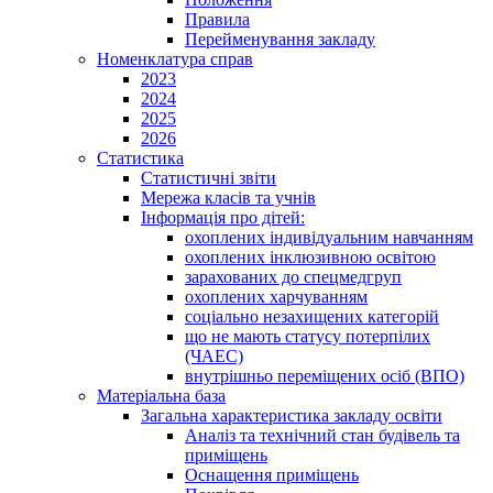
Правила
Перейменування закладу
Номенклатура справ
2023
2024
2025
2026
Статистика
Статистичні звіти
Мережа класів та учнів
Інформація про дітей:
охоплених індивідуальним навчанням
охоплених інклюзивною освітою
зарахованих до спецмедгруп
охоплених харчуванням
соціально незахищених категорій
що не мають статусу потерпілих
(ЧАЕС)
внутрішньо переміщених осіб (ВПО)
Матеріальна база
Загальна характеристика закладу освіти
Аналіз та технічний стан будівель та
приміщень
Оснащення приміщень