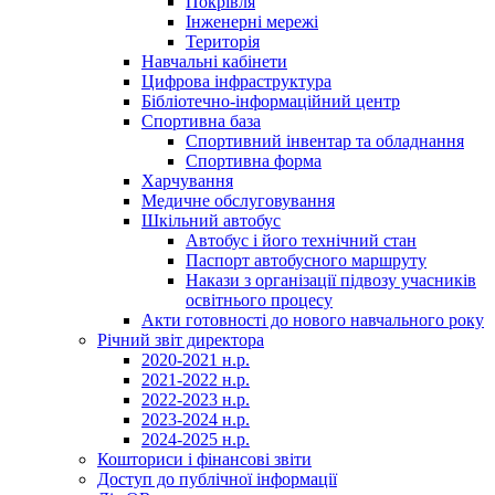
Покрівля
Інженерні мережі
Територія
Навчальні кабінети
Цифрова інфраструктура
Бібліотечно-інформаційний центр
Спортивна база
Спортивний інвентар та обладнання
Спортивна форма
Харчування
Медичне обслуговування
Шкільний автобус
Автобус і його технічний стан
Паспорт автобусного маршруту
Накази з організації підвозу учасників
освітнього процесу
Акти готовності до нового навчального року
Річний звіт директора
2020-2021 н.р.
2021-2022 н.р.
2022-2023 н.р.
2023-2024 н.р.
2024-2025 н.р.
Кошториси і фінансові звіти
Доступ до публічної інформації