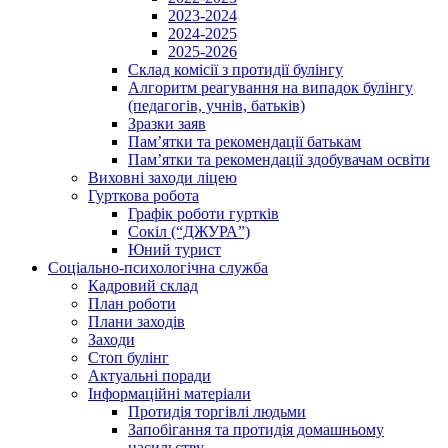
2023-2024
2024-2025
2025-2026
Склад комісії з протидії булінгу
Алгоритм реагування на випадок булінгу
(педагогів, учнів, батьків)
Зразки заяв
Пам’ятки та рекомендації батькам
Пам’ятки та рекомендації здобувачам освіти
Виховні заходи ліцею
Гурткова робота
Графік роботи гуртків
Сокіл (“ДЖУРА”)
Юний турист
Соціально-психологічна служба
Кадровий склад
План роботи
Плани заходів
Заходи
Стоп булінг
Актуальні поради
Інформаційні матеріали
Протидія торгівлі людьми
Запобігання та протидія домашньому
насильству