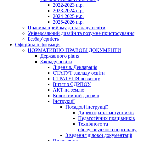
2022-2023 н.р.
2023-2024 н.р.
2024-2025 н.р.
2025-2026 н.р.
Правила прийому до закладу освіти
Універсальний дизайн та розумне пристосування
Безбар’єрність
Офіційна інформація
НОРМАТИВНО-ПРАВОВІ ДОКУМЕНТИ
Державного рівня
Закладу освіти
Ліцензія. Декларація
СТАТУТ закладу освіти
СТРАТЕГІЯ розвитку
Витяг з ЄДРПОУ
АКТ на землю
Колективний договір
Інструкції
Посадові інструкції
Директора та заступників
Педагогічних працівників
Технічного та
обслуговуючого персоналу
З ведення ділової документації
Положення