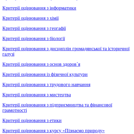
Критерії оцінювання з інформатики
Критерії оцінювання з хімії
Критерії оцінювання з геогафії
Критерії оцінювання з біології
Критерії оцінювання з дисциплін громадянської та історичної
галузі
Критерії оцінювання з основ здоров`я
Критерії оцінювання із фізичної культури
Критерії оцінювання з трудового навчання
Критерії оцінювання з мистецтва
Критерії оцінювання з підприємництва та фінансової
грамотності
Критерії оцінювання з етики
Критерії оцінювання з курсу «Пізнаємо природу»