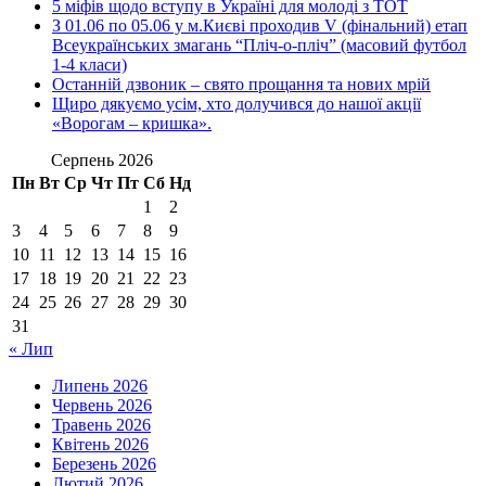
5 міфів щодо вступу в Україні для молоді з ТОТ
З 01.06 по 05.06 у м.Києві проходив V (фінальний) етап
Всеукраїнських змагань “Пліч-о-пліч” (масовий футбол
1-4 класи)
Останній дзвоник – свято прощання та нових мрій
Щиро дякуємо усім, хто долучився до нашої акції
«Ворогам – кришка».
Серпень 2026
Пн
Вт
Ср
Чт
Пт
Сб
Нд
1
2
3
4
5
6
7
8
9
10
11
12
13
14
15
16
17
18
19
20
21
22
23
24
25
26
27
28
29
30
31
« Лип
Липень 2026
Червень 2026
Травень 2026
Квітень 2026
Березень 2026
Лютий 2026