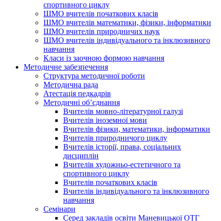
спортивного циклу
ШМО вчителів початкових класів
ШМО вчителів математики, фізики, інформатики
ШМО вчителів природничих наук
ШМО вчителів індивідуального та інклюзивного
навчання
Класи із заочною формою навчання
Методичне забезпечення
Структура методичної роботи
Методична рада
Атестація педкадрів
Методичні об’єднання
Вчителів мовно-літературної галузі
Вчителів іноземної мови
Вчителів фізики, математики, інформатики
Вчителів природничого циклу
Вчителів історії, права, соціальних
дисциплін
Вчителів художньо-естетичного та
спортивного циклу
Вчителів початкових класів
Вчителів індивідуального та інклюзивного
навчання
Семінари
Серед закладів освіти Маневицької ОТГ