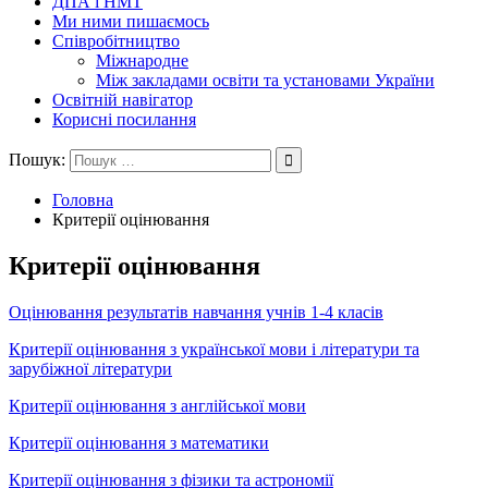
ДПА і НМТ
Ми ними пишаємось
Співробітництво
Міжнародне
Між закладами освіти та установами України
Освітній навігатор
Корисні посилання
Пошук:
Головна
Критерії оцінювання
Критерії оцінювання
Оцінювання результатів навчання учнів 1-4 класів
Критерії оцінювання з української мови і літератури та
зарубіжної літератури
Критерії оцінювання з англійської мови
Критерії оцінювання з математики
Критерії оцінювання з фізики та астрономії