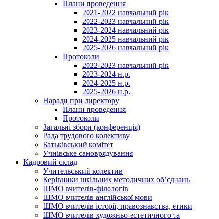
Плани проведення
2021-2022 навчальний рік
2022-2023 навчальний рік
2023-2024 навчальний рік
2024-2025 навчальний рік
2025-2026 навчальний рік
Протоколи
2022-2023 навчальний рік
2023-2024 н.р.
2024-2025 н.р.
2025-2026 н.р.
Наради при директору
Плани проведення
Протоколи
Загальні збори (конференція)
Рада трудового колективу
Батьківський комітет
Учнівське самоврядування
Кадровий склад
Учительський колектив
Керівники шкільних методичних об’єднань
ШМО вчителів-філологів
ШМО вчителів англійської мови
ШМО вчителів історії, правознавства, етики
ШМО вчителів художньо-естетичного та