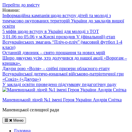
Перейти до вмісту
Новини:
Інформаційна кампанія щодо вступу дітей та молоді з
тимчасово окупованих територій України до закладів вищої
освіти
5 міфів щодо вступу в Україні для молоді з ТОТ
З 01.06 по 05.06 у м.Києві проходив V (фінальний) етап
Всеукраїнських змагань “Пліч-о-пліч” (масовий футбол 1-4
класи)
Останній дзвоник – свято прощання та нових мрій
Щиро дякуємо усім, хто долучився до нашої акції «Ворогам –
кришка».
Джури рою «Воля» – срібні призери обласного етапу
Всеукраїнської дитячо-юнацької військово-патріотичної гри
«Сокіл» («Джура»)
У закладі освіти проведено підсумкову педагогічну раду
Маневицький ліцей №1 імені Героя України Андрія Снітка
Маневицької селищної ради
Меню
Головна