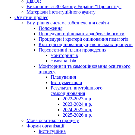
Дія.QR
Виконання ст.30 Закону України “Про освіту”
Матеріали інституційного аудиту
Освітній процес
Внутрішня система забезпечення освіти
Положення
Процедури оцінювання здобувачів освіти
Процедури і критерії оцінювання педагогів
Критерії оцінювання управлінських процесів
Перспективні плани проведення:
моніторингів
самоаналізів
Моніторинги та самооцінювання освітнього
процесу
Планування
Інструментарій
Результати внутрішнього
самооцінювання
2022-2023 н.р.
2023-2024 н.р.
2024-2025 н.р.
2025-2026 н.р.
Мова освітнього процесу
Форми організації
Інституційна