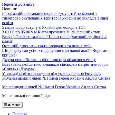
Перейти до вмісту
Новини:
Інформаційна кампанія щодо вступу дітей та молоді з
тимчасово окупованих територій України до закладів вищої
освіти
5 міфів щодо вступу в Україні для молоді з ТОТ
З 01.06 по 05.06 у м.Києві проходив V (фінальний) етап
Всеукраїнських змагань “Пліч-о-пліч” (масовий футбол 1-4
класи)
Останній дзвоник – свято прощання та нових мрій
Щиро дякуємо усім, хто долучився до нашої акції «Ворогам –
кришка».
Джури рою «Воля» – срібні призери обласного етапу
Всеукраїнської дитячо-юнацької військово-патріотичної гри
«Сокіл» («Джура»)
У закладі освіти проведено підсумкову педагогічну раду
Маневицький ліцей №1 імені Героя України Андрія Снітка
Маневицької селищної ради
Меню
Головна