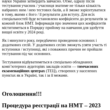
науки України затвердить завчасно. Отже, одразу після
тестування учасник / учасниця знатиме не тільки кількість
набраних ним / нею тестових балів, а й зможе зорієнтуватися
в тому, якими є його / її результати для вступу. Для всіх
спеціальностей буде встановлено коефіцієнти до результатів за
кожний блок НМТ. Інформація про значення цих коефіцієнтів
міститиметься в Порядку прийому на навчання для здобуття
вищої освіти у 2024 році.
Як і минулого року, передбачено проведення основних і
додаткових сесій. У додаткових сесіях зможуть узяти участь ті
вступники / вступниці, які з поважних причин не пройшли
тестування під час основних.
Тестування відбуватиметься в спеціально обладнаних
комп’ютерних аудиторіях закладів освіти —
тимчасових
екзаменаційних центрах
(ТЕЦ), створених у населених
пунктах як в Україні, так і за її межами.
Оголошення!!!
Процедура реєстрації на НМТ – 2023