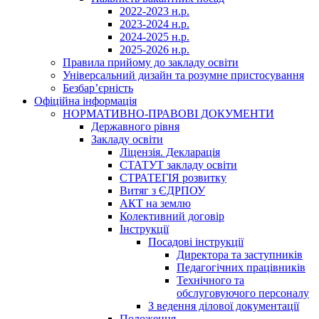
2022-2023 н.р.
2023-2024 н.р.
2024-2025 н.р.
2025-2026 н.р.
Правила прийому до закладу освіти
Універсальний дизайн та розумне пристосування
Безбар’єрність
Офіційна інформація
НОРМАТИВНО-ПРАВОВІ ДОКУМЕНТИ
Державного рівня
Закладу освіти
Ліцензія. Декларація
СТАТУТ закладу освіти
СТРАТЕГІЯ розвитку
Витяг з ЄДРПОУ
АКТ на землю
Колективний договір
Інструкції
Посадові інструкції
Директора та заступників
Педагогічних працівників
Технічного та
обслуговуючого персоналу
З ведення ділової документації
Положення