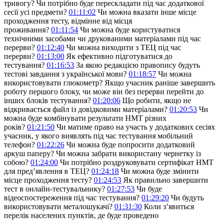
тривогу? Чи потрібно буде перескладати під час додаткової
сесії усі предмети?
01:11:02
Чи можна вказати інше місце
проходження тесту, відмінне від місця
проживання?
01:11:54
Чи можна буде користуватися
технічними засобами чи друкованими матеріалами під час
перерви?
01:12:40
Чи можна виходити з ТЕЦ під час
перерви?
01:13:00
Як ефективно підготуватися до
тестування?
01:16:53
За якою редакцією правопису будуть
тестові завдання з української мови?
01:18:57
Чи можна
використовувати глюкометр? Якщо учасник раніше завершить
роботу першого блоку, чи може він без перерви перейти до
інших блоків тестування?
01:20:06
Що робити, якщо не
відкривається файл із довідковими матеріалами?
01:20:53
Чи
можна буде комбінувати результати НМТ різних
років?
01:21:50
Чи матиме право на участь у додаткових сесіях
учасник, у якого виявлять під час тестування мобільний
телефон?
01:22:26
Чи можна буде попросити додатковий
аркуш паперу? Чи можна забрати використану чернетку із
собою?
01:24:00
Чи потрібно роздруковувати сертифікат НМТ
для пред’явлення в ТЕЦ?
01:24:18
Чи можна буде змінити
місце проходження тесту?
01:24:53
Як правильно завершити
тест в онлайн-тестувальнику?
01:27:53
Чи буде
відеоспостереження під час тестування?
01:29:20
Чи будуть
використовувати металошукачі?
01:31:30
Коли з’явиться
перелік населених пунктів, де буде проведено