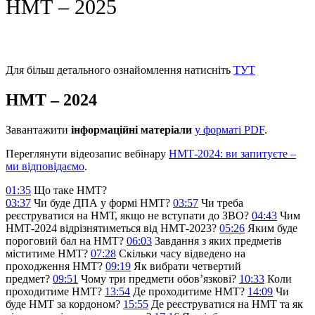
НМТ – 2025
Для більш детального ознайомлення натисніть
ТУТ
НМТ – 2024
Завантажити
інформаційні матеріали
у форматі PDF
.
Переглянути відеозапис вебінару
НМТ-2024: ви запитуєте –
ми відповідаємо
.
01:35
Що таке НМТ?
03:37
Чи буде ДПА у формі НМТ?
03:57
Чи треба
реєструватися на НМТ, якщо не вступати до ЗВО?
04:43
Чим
НМТ-2024 відрізнятиметься від НМТ-2023?
05:26
Яким буде
пороговий бал на НМТ?
06:03
Завдання з яких предметів
міститиме НМТ?
07:28
Скільки часу відведено на
проходження НМТ?
09:19
Як вибрати четвертий
предмет?
09:51
Чому три предмети обов’язкові?
10:33
Коли
проходитиме НМТ?
13:54
Де проходитиме НМТ?
14:09
Чи
буде НМТ за кордоном?
15:55
Де реєструватися на НМТ та як