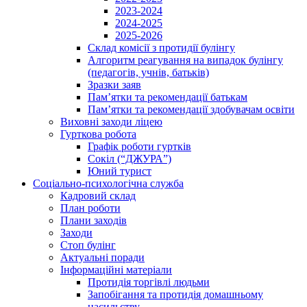
2023-2024
2024-2025
2025-2026
Склад комісії з протидії булінгу
Алгоритм реагування на випадок булінгу
(педагогів, учнів, батьків)
Зразки заяв
Пам’ятки та рекомендації батькам
Пам’ятки та рекомендації здобувачам освіти
Виховні заходи ліцею
Гурткова робота
Графік роботи гуртків
Сокіл (“ДЖУРА”)
Юний турист
Соціально-психологічна служба
Кадровий склад
План роботи
Плани заходів
Заходи
Стоп булінг
Актуальні поради
Інформаційні матеріали
Протидія торгівлі людьми
Запобігання та протидія домашньому
насильству