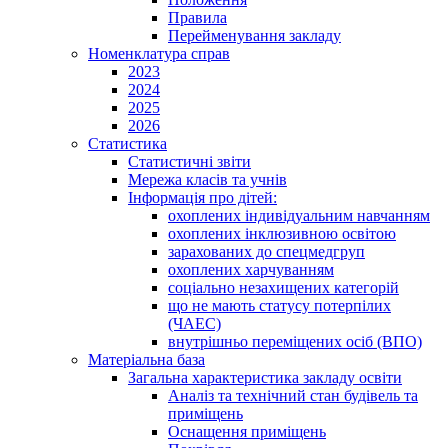
Правила
Перейменування закладу
Номенклатура справ
2023
2024
2025
2026
Статистика
Статистичні звіти
Мережа класів та учнів
Інформація про дітей:
охоплених індивідуальним навчанням
охоплених інклюзивною освітою
зарахованих до спецмедгруп
охоплених харчуванням
соціально незахищених категорій
що не мають статусу потерпілих
(ЧАЕС)
внутрішньо переміщених осіб (ВПО)
Матеріальна база
Загальна характеристика закладу освіти
Аналіз та технічний стан будівель та
приміщень
Оснащення приміщень