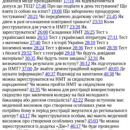
дізнатися місце проходження?
17:16
Як відбуватиметься
допуск до ТЕЦ?
17:40
Про що подбати в день тестування? Що
взяти із собою на іспит?
19:06
Що заборонено процедурою
тестування?
20:21
Чи передбачено додаткову сесію?
21:45
Як
діяти в разі оголошення повітряної тривоги?
23:33
Коли
реєструватися для участі в НМТ?
23:39
Як
зареєструватися?
26:00
Складники НМТ
26:25
Тест з
української мови
26:53
Тест з української літератури
27:11
Тест
з математики
27:40
Тест з історії України
28:10
Тест з
іноземної мови
28:24
Тест з фізики
28:36
Тест з хімії
28:39
Тест
з біології
29:52
Тест з географії
29:18
Чи будуть довідкові
матеріали?
30:35
Які будуть типи завдань?
32:31
Як
визначатимуть результати для вступу?
36:12
Як підготуватися
до НМТ?
37:00
Де знайти демонстраційний варіант?
40:05
Де
шукати інформацію?
40:37
Відповіді на запитання
40:38
Чи
можна зареєструватися на НМТ за свідоцтвом про
народження? Чи можна пройти НМТ за свідоцтвом про
народження?
41:35
Чи можна для реєстрації використовувати
свідоцтво про закінчення коледжу на базі молодшого
бакалавра або диплом спеціаліста?
42:22
Якщо вступник має
медичний висновок про створення особливих умов чи
потрібно йому в період реєстрації звертатися до регіонального
центру?
43:17
Як зареєструватися особам, які мають медичний
висновок про створення особливих умов?
45:03
Чи можна
зареєструватися із додатка «Дія»?
46:17
Чи буде проведено