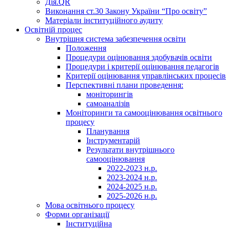
Дія.QR
Виконання ст.30 Закону України “Про освіту”
Матеріали інституційного аудиту
Освітній процес
Внутрішня система забезпечення освіти
Положення
Процедури оцінювання здобувачів освіти
Процедури і критерії оцінювання педагогів
Критерії оцінювання управлінських процесів
Перспективні плани проведення:
моніторингів
самоаналізів
Моніторинги та самооцінювання освітнього
процесу
Планування
Інструментарій
Результати внутрішнього
самооцінювання
2022-2023 н.р.
2023-2024 н.р.
2024-2025 н.р.
2025-2026 н.р.
Мова освітнього процесу
Форми організації
Інституційна