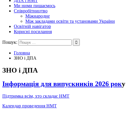
ДПА і НМТ
Ми ними пишаємось
Співробітництво
Міжнародне
Між закладами освіти та установами України
Освітній навігатор
Корисні посилання
Пошук:
Головна
ЗНО і ДПА
ЗНО і ДПА
Інформація для випускників 2026 рок
у
Підтримка всім, хто складає НМТ
Календар проведення НМТ