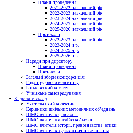
Плани проведення
2021-2022 навчальний рік
2022-2023 навчальний рік
2023-2024 навчальний рік
2024-2025 навчальний рік
2025-2026 навчальний рік
Протоколи
2022-2023 навчальний рік
2023-2024 н.р.
2024-2025 н.р.
2025-2026 н.р.
Наради при директору
Плани проведення
Протоколи
Загальні збори (конференція)
Рада трудового колективу
Батьківський комітет
Учнівське самоврядування
Кадровий склад
Учительський колектив
Керівники шкільних методичних об’єднань
ШМО вчителів-філологів
ШМО вчителів англійської мови
ШМО вчителів історії, правознавства, етики
ШМО вчителів художньо-естетичного та