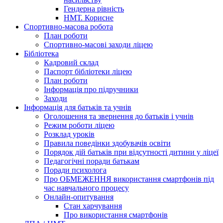
Гендерна рівність
НМТ. Корисне
Спортивно-масова робота
План роботи
Спортивно-масові заходи ліцею
Бібліотека
Кадровий склад
Паспорт бібліотеки ліцею
План роботи
Інформація про підручники
Заходи
Інформація для батьків та учнів
Оголошення та звернення до батьків і учнів
Режим роботи ліцею
Розклад уроків
Правила поведінки здобувачів освіти
Порядок дій батьків при відсутності дитини у ліцеї
Педагогічні поради батькам
Поради психолога
Про ОБМЕЖЕННЯ використання смартфонів під
час навчального процесу
Онлайн-опитування
Стан харчування
Про використання смартфонів