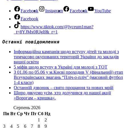
Facebook
Instagram
Facebook
YouTube
Facebook
https://www.tiktok.com/@lyceum1man?
_t=8YJMx0RJgIf&_r=1
Останні повідомлення
Інформаційна кампанія щодо вступу дітей та молоді з
тимчасово окупованих територій України до закладів
вищої освіти
5 міфів щодо вступу в Україні для молоді з ТОТ
З 01.06 по 05.06 у м.Києві проходив V (фінальний) етап
Всеукраїнських змагань “Пліч-о-пліч” (масовий футбол
1-4 класи)
Останній дзвоник – свято прощання та нових мрій
Щиро дякуємо усім, хто долучився до нашої акції
«Ворогам – кришка».
Серпень 2026
Пн
Вт
Ср
Чт
Пт
Сб
Нд
1
2
3
4
5
6
7
8
9