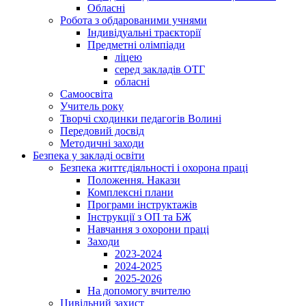
Обласні
Робота з обдарованими учнями
Індивідуальні траєкторії
Предметні олімпіади
ліцею
серед закладів ОТГ
обласні
Самоосвіта
Учитель року
Творчі сходинки педагогів Волині
Передовий досвід
Методичні заходи
Безпека у закладі освіти
Безпека життєдіяльності і охорона праці
Положення. Накази
Комплексні плани
Програми інструктажів
Інструкції з ОП та БЖ
Навчання з охорони праці
Заходи
2023-2024
2024-2025
2025-2026
На допомогу вчителю
Цивільний захист