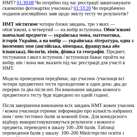
НМТ?
01:30:08
Чи потрібно під час реєстрації завантажувати
сканкопію фотокартки учасника?
01:33:20
Чи передбачено
подання апеляційних заяв щодо змісту тесту чи результатів?
НМТ міститиме
чотири блоки завдань, три з яких —
обов’язкові, а четвертий — на вибір вступника.
Обов’язкові
навчальні предмети — українська мова, математика,
історія України, а на вибір — українська література, одна з
іноземних мов (англійська, німецька, французька або
іспанська), біологія, хімія, фізика та географія
. Предмет,
тестування з якого вступник / вступниця бажає пройти на
вибір, він / вона має вказати під час реєстрації для участі в
НМТ.
Модель проведення передбачає, що учасник /учасниця всі
чотири предметних тести проходитиме в один день: два до
перерви та два після неї. На виконання завдань кожного
предметного тесту буде відведено по одній годині.
Після завершення виконання всіх завдань НМТ кожен учасник
/ кожна учасниця отримає інформацію про кількість набраних
ним / нею тестових балів за кожний блок. Для конкурсного
відбору використовуватимуться результати з кожного
предмета, переведені в шкалу 100–200 балів. Таблиці
переведення балів у шкалу 100–200 Міністерство освіти і