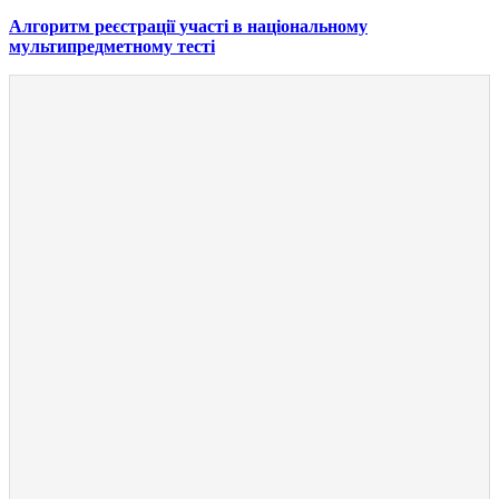
Алгоритм реєстрації
участі в національному
мультипредметному тесті