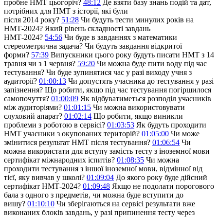
пробне НМТ цьогоріч?
48:12
Де взяти базу знань подій та дат,
потрібних для НМТ з історії, які були
після 2014 року?
51:28
Чи будуть тести минулих років на
НМТ-2024? Який рівень складності завдань
НМТ-2024?
54:56
Чи буде в завданнях з математики
стереометрична задача? Чи будуть завдання відкритої
форми?
57:39
Випускники цього року будуть писати НМТ з 14
травня чи з 1 червня?
59:20
Чи можна буде пити воду під час
тестування? Чи буде зупинятися час у разі виходу учня з
аудиторії?
01:00:13
Чи допустять учасника до тестування у разі
запізнення? Що робити, якщо під час тестування погіршилося
самопочуття?
01:00:09
Як відбуватиметься розподіл учасників
між аудиторіями?
01:01:15
Чи можна використовувати
слуховий апарат?
01:02:14
Що робити, якщо виникли
проблеми з роботою в сервісі?
01:03:53
Як будуть проходити
НМТ учасники з окупованих територій?
01:05:00
Чи може
змінитися результат НМТ після тестування?
01:06:54
Чи
можна використати для вступу замість тесту з іноземної мови
сертифікат міжнародних іспитів?
01:08:35
Чи можна
проходити тестування з іншої іноземної мови, відмінної від
тієї, яку вивчав у школі?
01:09:04
До якого року буде дійсний
сертифікат НМТ-2024?
01:09:48
Якщо не подолати порогового
бала з одного з предметів, чи можна буде вступити до
вишу?
01:10:10
Чи зберігаються на сервісі результати вже
виконаних блоків завдань, у разі припинення тесту через