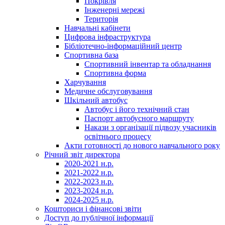
Покрівля
Інженерні мережі
Територія
Навчальні кабінети
Цифрова інфраструктура
Бібліотечно-інформаційний центр
Спортивна база
Спортивний інвентар та обладнання
Спортивна форма
Харчування
Медичне обслуговування
Шкільний автобус
Автобус і його технічний стан
Паспорт автобусного маршруту
Накази з організації підвозу учасників
освітнього процесу
Акти готовності до нового навчального року
Річний звіт директора
2020-2021 н.р.
2021-2022 н.р.
2022-2023 н.р.
2023-2024 н.р.
2024-2025 н.р.
Кошториси і фінансові звіти
Доступ до публічної інформації