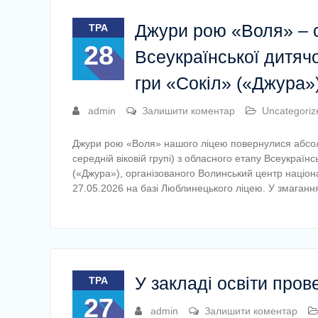
Джури рою «Воля» – с
ТРА
28
Всеукраїнської дитячо
гри «Сокіл» («Джура»
admin
Залишити коментар
Uncategoriz
Джури рою «Воля» нашого ліцею повернулися абсол
середній віковій групі) з обласного етапу Всеукраїн
(«Джура»), організованого Волинський центр націон
27.05.2026 на базі Люблинецького ліцею. У змаганн
У закладі освіти пров
ТРА
27
admin
Залишити коментар