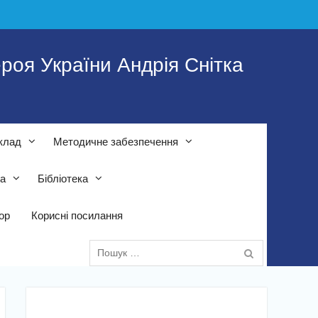
роя України Андрія Снітка
клад
Методичне забезпечення
та
Бібліотека
тор
Корисні посилання
Пошук: