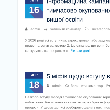
Інформаційна кампані
ЛИП
16
тимчасово окупованих
вищої освіти
admin
Залишити коментар
Uncategoriz
У 2026 році всі вступники, зареєстровані або задек
право на вступ за квотою-2. Це означає, що вони бе
конкурують за них разом з
Читати далі
5 міфів щодо вступу в
ЧЕР
18
admin
Залишити коментар
Навколо вступу молоді з тимчасово окупованих терит
побоювань. Часто вони виникають через брак інформ
процеси. У цьому дописі розберемо деякі з них і по