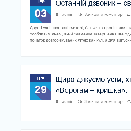
Останній дзвоник – с
ЧЕР
03
admin
Залишити коментар
Дорогі учні, шановні вчителі, батьки та працівники 
особливим днем, який знаменує завершення ще одно
початок довгоочікуваних літніх канікул, а для випус
Щиро дякуємо усім, х
ТРА
29
«Ворогам – кришка».
admin
Залишити коментар