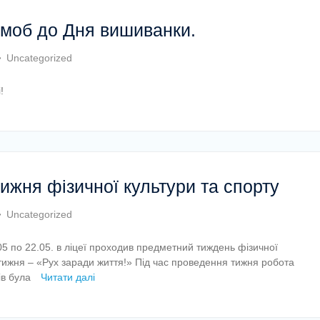
моб до Дня вишиванки.
Uncategorized
!
ижня фізичної культури та спорту
Uncategorized
05 по 22.05. в ліцеї проходив предметний тиждень фізичної
 тижня – «Рух заради життя!» Під час проведення тижня робота
ків була
Читати далі