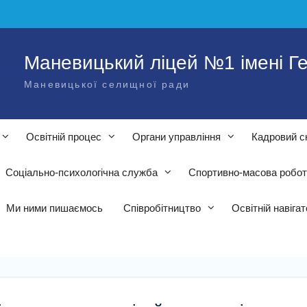
Маневицький ліцей №1 імені Ге
Маневицької селищної ради
Освітній процес
Органи управління
Кадровий с
Соціально-психологічна служба
Спортивно-масова робо
Ми ними пишаємось
Співробітництво
Освітній навіга