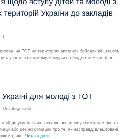
я щодо вступу дітей та молоді з
 територій України до закладів
ed
ларовані на ТОТ чи територіях активних бойових дій, мають
руть участь в окремому конкурсі на бюджетні місця й не
 Україні для молоді з ТОТ
Uncategorized
орій до українських закладів освіти існує чимало міфів та
ації або дезінформацію про те, як насправді влаштовані
кажемо, які
Читати далі