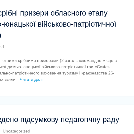
рібні призери обласного етапу
-юнацької військово-патріотичної
)
ed
ютними срібними призерами (2 загальнокомандне місце в
ської дитячо-юнацької військово-патріотичної гри «Сокіл»
ально-патріотичного виховання,туризму і краєзнавства 26-
ях взяли
Читати далі
едено підсумкову педагогічну раду
Uncategorized