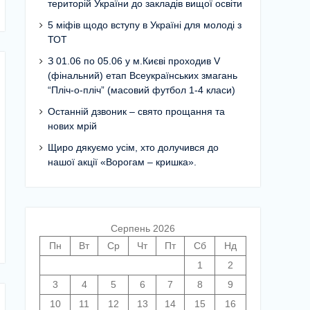
територій України до закладів вищої освіти
5 міфів щодо вступу в Україні для молоді з
ТОТ
З 01.06 по 05.06 у м.Києві проходив V
(фінальний) етап Всеукраїнських змагань
“Пліч-о-пліч” (масовий футбол 1-4 класи)
Останній дзвоник – свято прощання та
нових мрій
Щиро дякуємо усім, хто долучився до
нашої акції «Ворогам – кришка».
Серпень 2026
Пн
Вт
Ср
Чт
Пт
Сб
Нд
1
2
3
4
5
6
7
8
9
10
11
12
13
14
15
16