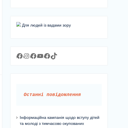
Для людей із вадами зору
Facebook
Instagram
Facebook
YouTube
Facebook
https://www.tiktok.com/@lyceum1man?_t=8YJMx0RJgIf&_r=1
Останні повідомлення
Інформаційна кампанія щодо вступу дітей
та молоді з тимчасово окупованих