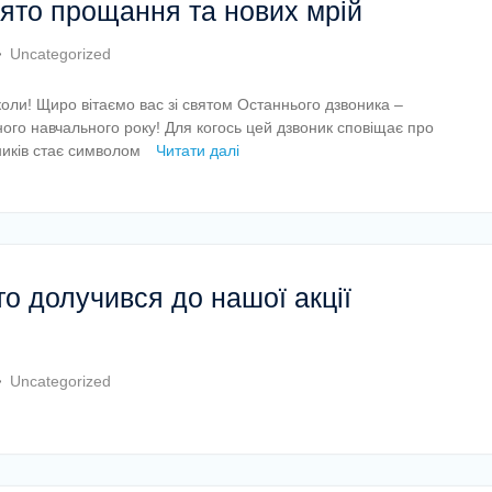
вято прощання та нових мрій
Uncategorized
школи! Щиро вітаємо вас зі святом Останнього дзвоника –
го навчального року! Для когось цей дзвоник сповіщає про
кників стає символом
Читати далі
то долучився до нашої акції
Uncategorized