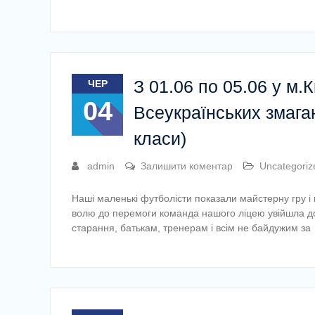
З 01.06 по 05.06 у м.
ЧЕР
04
Всеукраїнських змаган
класи)
admin
Залишити коментар
Uncategoriz
Наші маленькі футболісти показали майстерну гру і 
волю до перемоги команда нашого ліцею увійшла до
старання, батькам, тренерам і всім не байдужим за