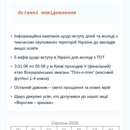
Останні повідомлення
Інформаційна кампанія щодо вступу дітей та молоді з
тимчасово окупованих територій України до закладів
вищої освіти
5 міфів щодо вступу в Україні для молоді з ТОТ
З 01.06 по 05.06 у м.Києві проходив V (фінальний)
етап Всеукраїнських змагань “Пліч-о-пліч” (масовий
футбол 1-4 класи)
Останній дзвоник – свято прощання та нових мрій
Щиро дякуємо усім, хто долучився до нашої акції
«Ворогам – кришка».
Серпень 2026
Пн
Вт
Ср
Чт
Пт
Сб
Нд