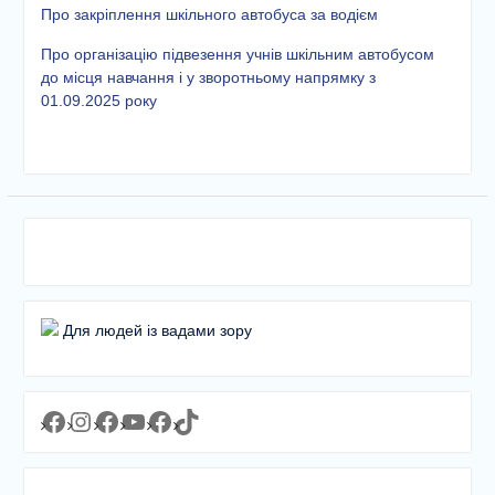
етапу Всеукраїнської
Про закріплення шкільного автобуса за водієм
дитячо-юнацької
Про організацію підвезення учнів шкільним автобусом
військово-патріотичної гри
до місця навчання і у зворотньому напрямку з
«Сокіл» («Джура»)
01.09.2025 року
У закладі освіти
проведено підсумкову
педагогічну раду
Для людей із вадами зору
Facebook
Instagram
Facebook
YouTube
Facebook
https://www.tiktok.com/@lyceum1man?_t=8YJMx0RJgIf&_r=1