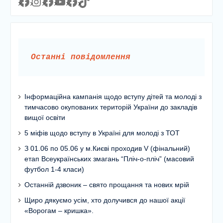
Facebook
Instagram
Facebook
YouTube
Facebook
https://www.tiktok.com/@lyceum1man?_t=8YJMx0RJgIf&_r=1
Останні повідомлення
Інформаційна кампанія щодо вступу дітей та молоді з
тимчасово окупованих територій України до закладів
вищої освіти
5 міфів щодо вступу в Україні для молоді з ТОТ
З 01.06 по 05.06 у м.Києві проходив V (фінальний)
етап Всеукраїнських змагань “Пліч-о-пліч” (масовий
футбол 1-4 класи)
Останній дзвоник – свято прощання та нових мрій
Щиро дякуємо усім, хто долучився до нашої акції
«Ворогам – кришка».