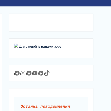
Для людей із вадами зору
Facebook
Instagram
Facebook
YouTube
Facebook
https://www.tiktok.com/@lyceum1man?_t=8YJMx0RJgIf&_r=1
Останні повідомлення