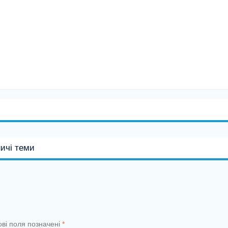
ничі теми
ові поля позначені
*