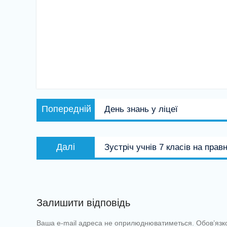
Навігація
Попередній
Попередній
День знань у ліцеї
записів
запис:
Наступний
Далі
Зустріч учнів 7 класів на прав
запис:
Залишити відповідь
Ваша e-mail адреса не оприлюднюватиметься.
Обов’язк