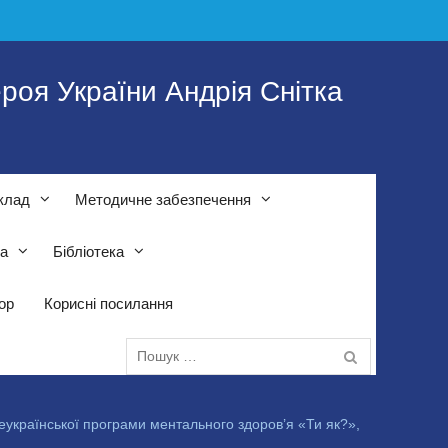
роя України Андрія Снітка
клад
Методичне забезпечення
та
Бібліотека
тор
Корисні посилання
Пошук:
сеукраїнської програми ментального здоров’я «Ти як?»,