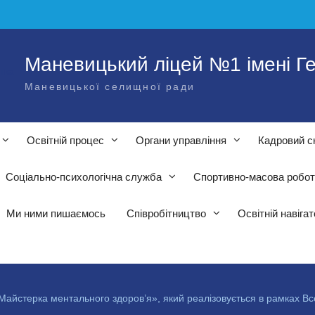
Маневицький ліцей №1 імені Ге
Маневицької селищної ради
Освітній процес
Органи управління
Кадровий с
Соціально-психологічна служба
Спортивно-масова робо
Ми ними пишаємось
Співробітництво
Освітній навіга
 «Майстерка ментального здоров’я», який реалізовується в рамках В