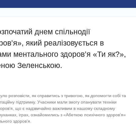
озпочатий днем спільнодії
ов’я», який реалізовується в
ами ментального здоров’я «Ти як?»,
еною Зеленською.
уло розповісти, як справитись з тривогою, як допомогти собі та
таційну підтримку. Учасники мали змогу опанувати техніки
здоров’я, що є надзвичайно важливим в нашому складному
 руханках, іграх, ознайомились з «Абеткою психічного здоров’я»
ьного здоров’я.