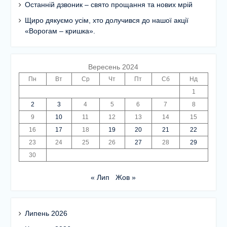
футбол 1-4 класи)
Останній дзвоник – свято прощання та нових мрій
Щиро дякуємо усім, хто долучився до нашої акції
«Ворогам – кришка».
Вересень 2024
Пн
Вт
Ср
Чт
Пт
Сб
Нд
1
2
3
4
5
6
7
8
9
10
11
12
13
14
15
16
17
18
19
20
21
22
23
24
25
26
27
28
29
30
« Лип
Жов »
Липень 2026