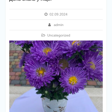
проходив V (фінальний)
етап Всеукраїнських
змагань “Пліч-о-пліч”
02.09.2024
(масовий футбол 1-4
класи)
admin
Останній дзвоник – свято
прощання та нових мрій
Uncategorized