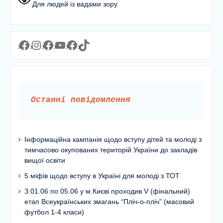
Для людей із вадами зору
Facebook
Instagram
Facebook
YouTube
Facebook
https://www.tiktok.com/@lyceum1man?_t=8YJMx0RJgIf&_r=1
Останні повідомлення
Інформаційна кампанія щодо вступу дітей та молоді з
тимчасово окупованих територій України до закладів
вищої освіти
5 міфів щодо вступу в Україні для молоді з ТОТ
З 01.06 по 05.06 у м.Києві проходив V (фінальний)
етап Всеукраїнських змагань “Пліч-о-пліч” (масовий