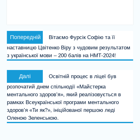
Навігація
Попередній
Попередній
Вітаємо Фурсік Софію та її
записів
запис:
наставницю Цвітенко Віру з чудовим результатом
з української мови – 200 балів на НМТ-2024!
Наступний
Далі
Освітній процес в ліцеї був
запис:
розпочатий днем спільнодії «Майстерка
ментального здоров’я», який реалізовується в
рамках Всеукраїнської програми ментального
здоров’я «Ти як?», ініційованої першою леді
Оленою Зеленською.