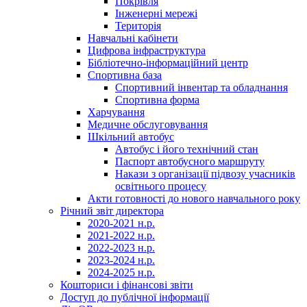
Покрівля
Інженерні мережі
Територія
Навчальні кабінети
Цифрова інфраструктура
Бібліотечно-інформаційний центр
Спортивна база
Спортивний інвентар та обладнання
Спортивна форма
Харчування
Медичне обслуговування
Шкільний автобус
Автобус і його технічний стан
Паспорт автобусного маршруту
Накази з організації підвозу учасників
освітнього процесу
Акти готовності до нового навчального року
Річний звіт директора
2020-2021 н.р.
2021-2022 н.р.
2022-2023 н.р.
2023-2024 н.р.
2024-2025 н.р.
Кошториси і фінансові звіти
Доступ до публічної інформації