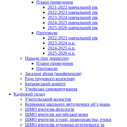
Плани проведення
2021-2022 навчальний рік
2022-2023 навчальний рік
2023-2024 навчальний рік
2024-2025 навчальний рік
2025-2026 навчальний рік
Протоколи
2022-2023 навчальний рік
2023-2024 н.р.
2024-2025 н.р.
2025-2026 н.р.
Наради при директору
Плани проведення
Протоколи
Загальні збори (конференція)
Рада трудового колективу
Батьківський комітет
Учнівське самоврядування
Кадровий склад
Учительський колектив
Керівники шкільних методичних об’єднань
ШМО вчителів-філологів
ШМО вчителів англійської мови
ШМО вчителів історії, правознавства, етики
ШМО вчителів художньо-естетичного та