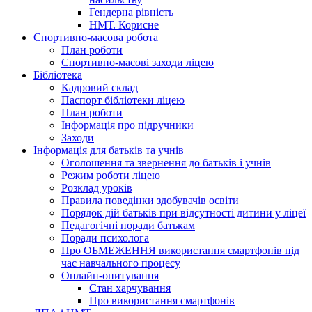
Гендерна рівність
НМТ. Корисне
Спортивно-масова робота
План роботи
Спортивно-масові заходи ліцею
Бібліотека
Кадровий склад
Паспорт бібліотеки ліцею
План роботи
Інформація про підручники
Заходи
Інформація для батьків та учнів
Оголошення та звернення до батьків і учнів
Режим роботи ліцею
Розклад уроків
Правила поведінки здобувачів освіти
Порядок дій батьків при відсутності дитини у ліцеї
Педагогічні поради батькам
Поради психолога
Про ОБМЕЖЕННЯ використання смартфонів під
час навчального процесу
Онлайн-опитування
Стан харчування
Про використання смартфонів