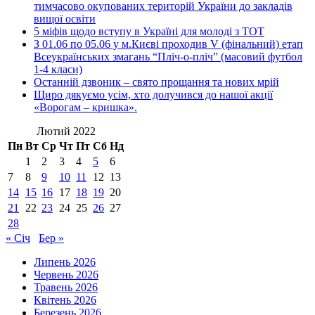
тимчасово окупованих територій України до закладів
вищої освіти
5 міфів щодо вступу в Україні для молоді з ТОТ
З 01.06 по 05.06 у м.Києві проходив V (фінальний) етап
Всеукраїнських змагань “Пліч-о-пліч” (масовий футбол
1-4 класи)
Останній дзвоник – свято прощання та нових мрій
Щиро дякуємо усім, хто долучився до нашої акції
«Ворогам – кришка».
Лютий 2022
Пн
Вт
Ср
Чт
Пт
Сб
Нд
1
2
3
4
5
6
7
8
9
10
11
12
13
14
15
16
17
18
19
20
21
22
23
24
25
26
27
28
« Січ
Бер »
Липень 2026
Червень 2026
Травень 2026
Квітень 2026
Березень 2026