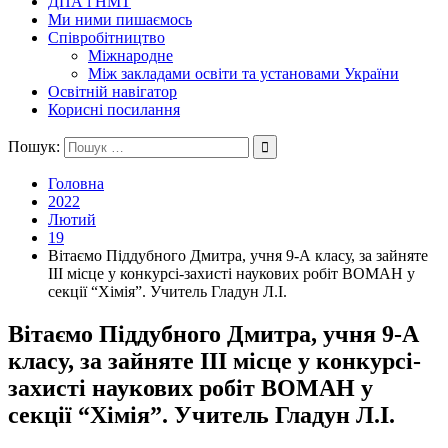
ДПА і НМТ
Ми ними пишаємось
Співробітництво
Міжнародне
Між закладами освіти та установами України
Освітній навігатор
Корисні посилання
Пошук:
Головна
2022
Лютий
19
Вітаємо Піддубного Дмитра, учня 9-А класу, за зайняте
ІІІ місце у конкурсі-захисті наукових робіт ВОМАН у
секції “Хімія”. Учитель Гладун Л.І.
Вітаємо Піддубного Дмитра, учня 9-А
класу, за зайняте ІІІ місце у конкурсі-
захисті наукових робіт ВОМАН у
секції “Хімія”. Учитель Гладун Л.І.