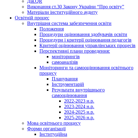
Дія.QR
Виконання ст.30 Закону України “Про освіту”
Матеріали інституційного аудиту
Освітній процес
Внутрішня система забезпечення освіти
Положення
Процедури оцінювання здобувачів освіти
Процедури і критерії оцінювання педагогів
Критерії оцінювання управлінських процесів
Перспективні плани проведення:
моніторингів
самоаналізів
Моніторинги та самооцінювання освітнього
процесу
Планування
Інструментарій
Результати внутрішнього
самооцінювання
2022-2023 н.р.
2023-2024 н.р.
2024-2025 н.р.
2025-2026 н.р.
Мова освітнього процесу
Форми організації
Інституційна