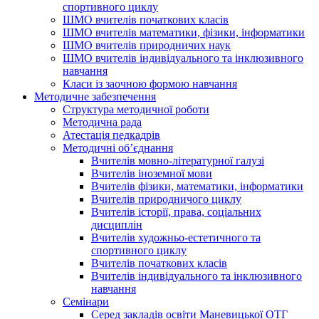
спортивного циклу
ШМО вчителів початкових класів
ШМО вчителів математики, фізики, інформатики
ШМО вчителів природничих наук
ШМО вчителів індивідуального та інклюзивного
навчання
Класи із заочною формою навчання
Методичне забезпечення
Структура методичної роботи
Методична рада
Атестація педкадрів
Методичні об’єднання
Вчителів мовно-літературної галузі
Вчителів іноземної мови
Вчителів фізики, математики, інформатики
Вчителів природничого циклу
Вчителів історії, права, соціальних
дисциплін
Вчителів художньо-естетичного та
спортивного циклу
Вчителів початкових класів
Вчителів індивідуального та інклюзивного
навчання
Семінари
Серед закладів освіти Маневицької ОТГ