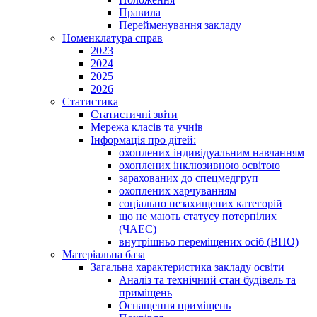
Правила
Перейменування закладу
Номенклатура справ
2023
2024
2025
2026
Статистика
Статистичні звіти
Мережа класів та учнів
Інформація про дітей:
охоплених індивідуальним навчанням
охоплених інклюзивною освітою
зарахованих до спецмедгруп
охоплених харчуванням
соціально незахищених категорій
що не мають статусу потерпілих
(ЧАЕС)
внутрішньо переміщених осіб (ВПО)
Матеріальна база
Загальна характеристика закладу освіти
Аналіз та технічний стан будівель та
приміщень
Оснащення приміщень