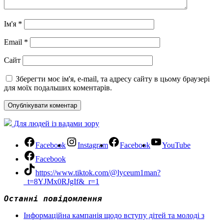
Ім'я
*
Email
*
Сайт
Зберегти моє ім'я, e-mail, та адресу сайту в цьому браузері
для моїх подальших коментарів.
Для людей із вадами зору
Facebook
Instagram
Facebook
YouTube
Facebook
https://www.tiktok.com/@lyceum1man?
_t=8YJMx0RJgIf&_r=1
Останні повідомлення
Інформаційна кампанія щодо вступу дітей та молоді з