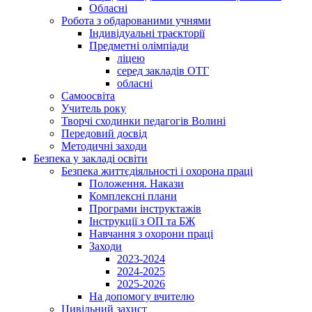
Обласні
Робота з обдарованими учнями
Індивідуальні траєкторії
Предметні олімпіади
ліцею
серед закладів ОТГ
обласні
Самоосвіта
Учитель року
Творчі сходинки педагогів Волині
Передовий досвід
Методичні заходи
Безпека у закладі освіти
Безпека життєдіяльності і охорона праці
Положення. Накази
Комплексні плани
Програми інструктажів
Інструкції з ОП та БЖ
Навчання з охорони праці
Заходи
2023-2024
2024-2025
2025-2026
На допомогу вчителю
Цивільний захист