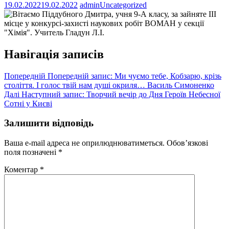
19.02.2022
19.02.2022
admin
Uncategorized
Навігація записів
Попередній
Попередній запис:
Ми чуємо тебе, Кобзарю, крізь
століття. І голос твій нам душі окриля… Василь Симоненко
Далі
Наступний запис:
Творчий вечір до Дня Героїв Небесної
Сотні у Києві
Залишити відповідь
Ваша e-mail адреса не оприлюднюватиметься.
Обов’язкові
поля позначені
*
Коментар
*