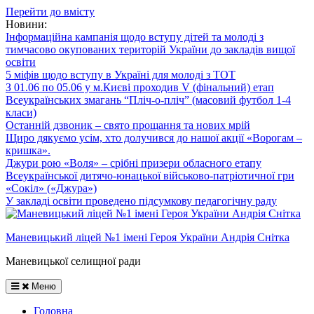
Перейти до вмісту
Новини:
Інформаційна кампанія щодо вступу дітей та молоді з
тимчасово окупованих територій України до закладів вищої
освіти
5 міфів щодо вступу в Україні для молоді з ТОТ
З 01.06 по 05.06 у м.Києві проходив V (фінальний) етап
Всеукраїнських змагань “Пліч-о-пліч” (масовий футбол 1-4
класи)
Останній дзвоник – свято прощання та нових мрій
Щиро дякуємо усім, хто долучився до нашої акції «Ворогам –
кришка».
Джури рою «Воля» – срібні призери обласного етапу
Всеукраїнської дитячо-юнацької військово-патріотичної гри
«Сокіл» («Джура»)
У закладі освіти проведено підсумкову педагогічну раду
Маневицький ліцей №1 імені Героя України Андрія Снітка
Маневицької селищної ради
Меню
Головна