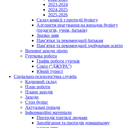
2023-2024
2024-2025
2025-2026
Склад комісії з протидії булінгу
Алгоритм реагування на випадок булінгу
(педагогів, учнів, батьків)
Зразки заяв
Пам’ятки та рекомендації батькам
Пам’ятки та рекомендації здобувачам освіти
Виховні заходи ліцею
Гурткова робота
Графік роботи гуртків
Сокіл (“ДЖУРА”)
Юний турист
Соціально-психологічна служба
Кадровий склад
План роботи
Плани заходів
Заходи
Стоп булінг
Актуальні поради
Інформаційні матеріали
Протидія торгівлі людьми
Запобігання та протидія домашньому
насильству