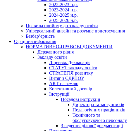
2022-2023 н.р.
2023-2024 н.р.
2024-2025 н.р.
2025-2026 н.р.
Правила прийому до закладу освіти
Універсальний дизайн та розумне пристосування
Безбар’єрність
Офіційна інформація
НОРМАТИВНО-ПРАВОВІ ДОКУМЕНТИ
Державного рівня
Закладу освіти
Ліцензія. Декларація
СТАТУТ закладу освіти
СТРАТЕГІЯ розвитку
Витяг з ЄДРПОУ
АКТ на землю
Колективний договір
Інструкції
Посадові інструкції
Директора та заступників
Педагогічних працівників
Технічного та
обслуговуючого персоналу
З ведення ділової документації
Положення