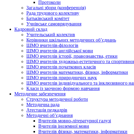
Протоколи
Загальні збори (конференція)
Рада трудового колективу
Батьківський комітет
Учнівське самоврядування
Кадровий склад
Учительський колектив
Керівники шкільних методичних об’єднань
ШМО вчителів-філологів
ШМО вчителів англійської мови
ШМО вчителів історії, правознавства, етики
ШМО вчителів художньо-естетичного та спортивно
ШМО вчителів початкових класів
ШМО вчителів математики, фізики, інформатики
ШМО вчителів природничих наук
ШМО вчителів індивідуального та інклюзивного на
Класи із заочною формою навчання
Методичне забезпечення
Структура методичної роботи
Методична рада
Атестація педкадрів
Методичні об’єднання
Вчителів мовно-літературної галузі
Вчителів іноземної мови
Вчителів фізики, математики, інформатики