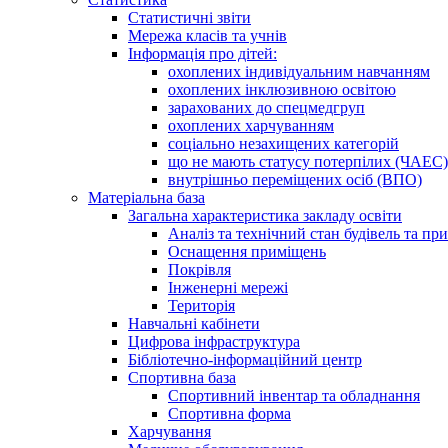
Статистичні звіти
Мережа класів та учнів
Інформація про дітей:
охоплених індивідуальним навчанням
охоплених інклюзивною освітою
зарахованих до спецмедгруп
охоплених харчуванням
соціально незахищених категорій
що не мають статусу потерпілих (ЧАЕС)
внутрішньо переміщених осіб (ВПО)
Матеріальна база
Загальна характеристика закладу освіти
Аналіз та технічний стан будівель та пр
Оснащення приміщень
Покрівля
Інженерні мережі
Територія
Навчальні кабінети
Цифрова інфраструктура
Бібліотечно-інформаційний центр
Спортивна база
Спортивний інвентар та обладнання
Спортивна форма
Харчування