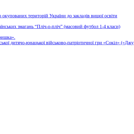
о окупованих територій України до закладів вищої освіти
аїнських змагань “Пліч-о-пліч” (масовий футбол 1-4 класи)
ришка».
ької дитячо-юнацької військово-патріотичної гри «Сокіл» («Джу