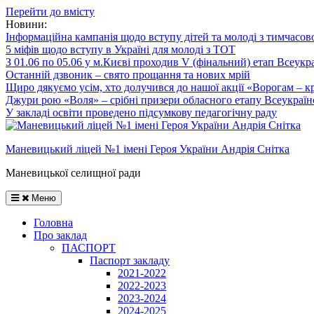
Перейти до вмісту
Новини:
Інформаційна кампанія щодо вступу дітей та молоді з тимчасов
5 міфів щодо вступу в Україні для молоді з ТОТ
З 01.06 по 05.06 у м.Києві проходив V (фінальний) етап Всеукр
Останній дзвоник – свято прощання та нових мрій
Щиро дякуємо усім, хто долучився до нашої акції «Ворогам – к
Джури рою «Воля» – срібні призери обласного етапу Всеукраїнс
У закладі освіти проведено підсумкову педагогічну раду
Маневицький ліцей №1 імені Героя України Андрія Снітка
Маневицької селищної ради
Меню
Головна
Про заклад
ПАСПОРТ
Паспорт закладу
2021-2022
2022-2023
2023-2024
2024-2025