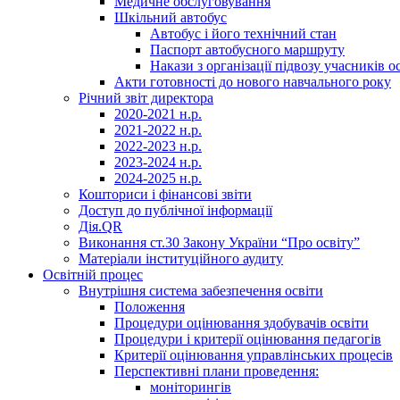
Медичне обслуговування
Шкільний автобус
Автобус і його технічний стан
Паспорт автобусного маршруту
Накази з організації підвозу учасників 
Акти готовності до нового навчального року
Річний звіт директора
2020-2021 н.р.
2021-2022 н.р.
2022-2023 н.р.
2023-2024 н.р.
2024-2025 н.р.
Кошториси і фінансові звіти
Доступ до публічної інформації
Дія.QR
Виконання ст.30 Закону України “Про освіту”
Матеріали інституційного аудиту
Освітній процес
Внутрішня система забезпечення освіти
Положення
Процедури оцінювання здобувачів освіти
Процедури і критерії оцінювання педагогів
Критерії оцінювання управлінських процесів
Перспективні плани проведення:
моніторингів