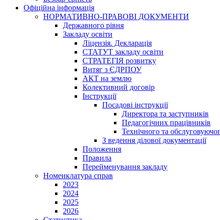
Офіційна інформація
НОРМАТИВНО-ПРАВОВІ ДОКУМЕНТИ
Державного рівня
Закладу освіти
Ліцензія. Декларація
СТАТУТ закладу освіти
СТРАТЕГІЯ розвитку
Витяг з ЄДРПОУ
АКТ на землю
Колективний договір
Інструкції
Посадові інструкції
Директора та заступників
Педагогічних працівників
Технічного та обслуговуючо
З ведення ділової документації
Положення
Правила
Перейменування закладу
Номенклатура справ
2023
2024
2025
2026
Статистика