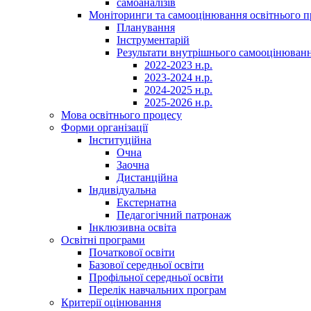
самоаналізів
Моніторинги та самооцінювання освітнього п
Планування
Інструментарій
Результати внутрішнього самооцінюван
2022-2023 н.р.
2023-2024 н.р.
2024-2025 н.р.
2025-2026 н.р.
Мова освітнього процесу
Форми організації
Інституційна
Очна
Заочна
Дистанційна
Індивідуальна
Екстернатна
Педагогічний патронаж
Інклюзивна освіта
Освітні програми
Початкової освіти
Базової середньої освіти
Профільної середньої освіти
Перелік навчальних програм
Критерії оцінювання