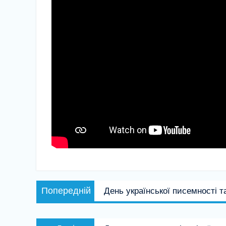
Навігація
Попередній
Попередній
День української писемності т
записів
запис:
Наступний