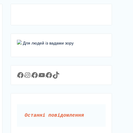
Для людей із вадами зору
Facebook
Instagram
Facebook
YouTube
Facebook
https://www.tiktok.com/@lyceum1man?_t=8YJMx0RJgIf&_r=1
Останні повідомлення