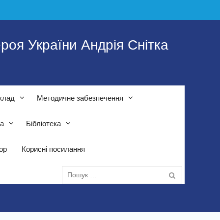
роя України Андрія Снітка
клад
Методичне забезпечення
та
Бібліотека
тор
Корисні посилання
Пошук: