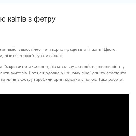
 квітів з фетру
ка вміє самостійно та творчо працювати і жити. Цього
, лічити та розв’язувати задачі.
и їх критичне мислення, пізнавальну активність, впевненість у
тенти вчителів. І от нещодавно у нашому ліцеї діти та асистенти
ню квітів з фетру і зробили оригінальний віночок. Така робота