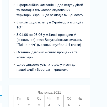
Інформаційна кампанія щодо вступу дітей
та молоді з тимчасово окупованих
територій України до закладів вищої освіти
5 міфів щодо вступу в Україні для молоді з
ТОТ
З 01.06 по 05.06 у м.Києві проходив V
(фінальний) етап Всеукраїнських змагань
“Пліч-о-пліч” (масовий футбол 1-4 класи)
Останній дзвоник – свято прощання та
нових мрій
Щиро дякуємо усім, хто долучився до
нашої акції «Ворогам – кришка».
Листопад 2021
Пн
Вт
Ср
Чт
Пт
Сб
Нд
1
2
3
4
5
6
7