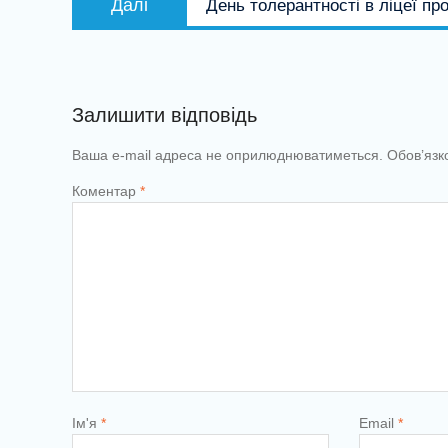
Далі
День толерантності в ліцеї пр
запис:
Залишити відповідь
Ваша e-mail адреса не оприлюднюватиметься.
Обов’язк
Коментар
*
Ім'я
*
Email
*