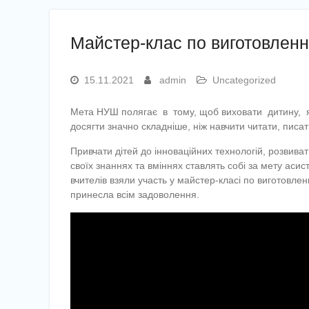
Майстер-клас по виготовленню
15.11.2021
admin
Uncategorized
Мета НУШ полягає в тому, щоб виховати дитину, я
досягти значно складніше, ніж навчити читати, писати
Привчати дітей до інноваційних технологій, розвиват
своїх знаннях та вміннях ставлять собі за мету асис
вчителів взяли участь у майстер-класі по виготовлен
принесла всім задоволення.