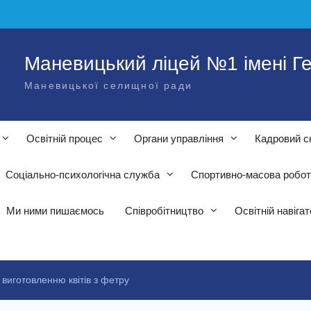
Маневицький ліцей №1 імені Ге
Маневицької селищної ради
Освітній процес
Органи управління
Кадровий с
Соціально-психологічна служба
Спортивно-масова робо
Ми ними пишаємось
Співробітництво
Освітній навіга
виготовленню квітів з фетру