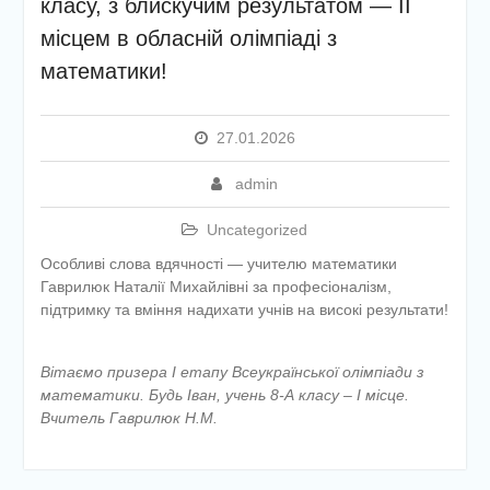
класу, з блискучим результатом — ІІ
етапу Всеукраїнської
місцем в обласній олімпіаді з
дитячо-юнацької
військово-патріотичної гри
математики!
«Сокіл» («Джура»)
У закладі освіти
проведено підсумкову
27.01.2026
педагогічну раду
admin
Uncategorized
Особливі слова вдячності — учителю математики
Гаврилюк Наталії Михайлівні за професіоналізм,
підтримку та вміння надихати учнів на високі результати!
Вітаємо призера І етапу Всеукраїнської олімпіади з
математики. Будь Іван, учень 8-А класу – І місце.
Вчитель Гаврилюк Н.М.
Навігація