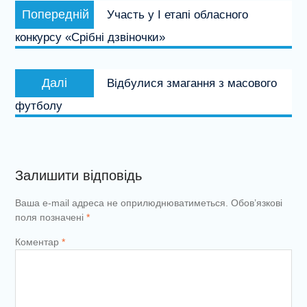
Попередній
Попередній
Участь у І етапі обласного
записів
запис:
конкурсу «Срібні дзвіночки»
Наступний
Далі
Відбулися змагання з масового
запис:
футболу
Залишити відповідь
Ваша e-mail адреса не оприлюднюватиметься.
Обов’язкові
поля позначені
*
Коментар
*