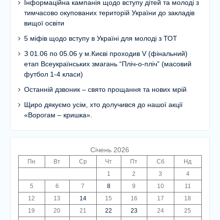
Інформаційна кампанія щодо вступу дітей та молоді з
тимчасово окупованих територій України до закладів
вищої освіти
5 міфів щодо вступу в Україні для молоді з ТОТ
З 01.06 по 05.06 у м.Києві проходив V (фінальний)
етап Всеукраїнських змагань “Пліч-о-пліч” (масовий
футбол 1-4 класи)
Останній дзвоник – свято прощання та нових мрій
Щиро дякуємо усім, хто долучився до нашої акції
«Ворогам – кришка».
Січень 2026
Пн
Вт
Ср
Чт
Пт
Сб
Нд
1
2
3
4
5
6
7
8
9
10
11
12
13
14
15
16
17
18
19
20
21
22
23
24
25