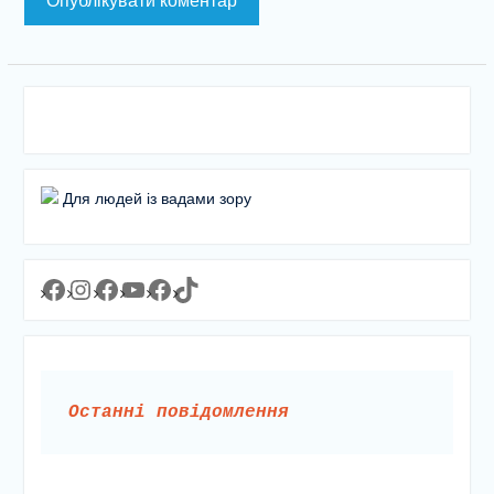
Для людей із вадами зору
Facebook
Instagram
Facebook
YouTube
Facebook
https://www.tiktok.com/@lyceum1man?_t=8YJMx0RJgIf&_r=1
Останні повідомлення