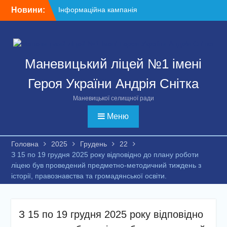
Перейти
Новини:
Інформаційна кампанія
до
щодо вступу дітей та
вмісту
молоді з тимчасово
окупованих територій
України до закладів вищої
Маневицький ліцей №1 імені
освіти
5 міфів щодо вступу в
Героя України Андрія Снітка
Україні для молоді з ТОТ
З 01.06 по 05.06 у м.Києві
Маневицької селищної ради
проходив V (фінальний)
етап Всеукраїнських
Меню
змагань “Пліч-о-пліч”
(масовий футбол 1-4
Головна
2025
Грудень
22
класи)
З 15 по 19 грудня 2025 року відповідно до плану роботи
Останній дзвоник – свято
ліцею був проведений предметно-методичний тиждень з
прощання та нових мрій
історії, правознавства та громадянської освіти.
Щиро дякуємо усім, хто
долучився до нашої акції
«Ворогам – кришка».
Джури рою «Воля» –
З 15 по 19 грудня 2025 року відповідно
срібні призери обласного