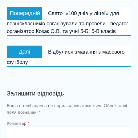
Навігація
Попередній
Попередній
Свято «100 днів у ліцеї» для
записів
запис:
першокласників організували та провели педагог-
організатор Козак О.В. та учні 5-Б, 5-В класів
Наступний
Далі
Відбулися змагання з масового
запис:
футболу
Залишити відповідь
Ваша e-mail адреса не оприлюднюватиметься.
Обов’язкові
поля позначені
*
Коментар
*