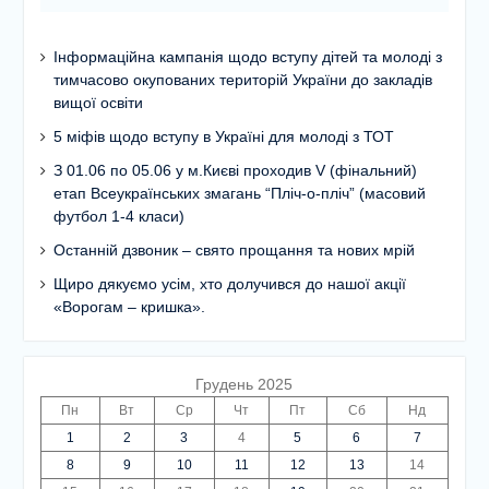
Інформаційна кампанія щодо вступу дітей та молоді з
тимчасово окупованих територій України до закладів
вищої освіти
5 міфів щодо вступу в Україні для молоді з ТОТ
З 01.06 по 05.06 у м.Києві проходив V (фінальний)
етап Всеукраїнських змагань “Пліч-о-пліч” (масовий
футбол 1-4 класи)
Останній дзвоник – свято прощання та нових мрій
Щиро дякуємо усім, хто долучився до нашої акції
«Ворогам – кришка».
Грудень 2025
Пн
Вт
Ср
Чт
Пт
Сб
Нд
1
2
3
4
5
6
7
8
9
10
11
12
13
14