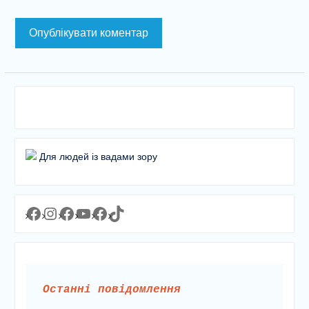
Для людей із вадами зору
Facebook
Instagram
Facebook
YouTube
Facebook
https://www.tiktok.com/@lyceum1man?_t=8YJMx0RJgIf&_r=1
Останні повідомлення