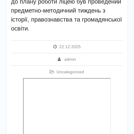
до плану роботи ліцею був проведений
етапу Всеукраїнської
предметно-методичний тиждень з
дитячо-юнацької
військово-патріотичної гри
історії, правознавства та громадянської
«Сокіл» («Джура»)
освіти.
У закладі освіти
проведено підсумкову
педагогічну раду
22.12.2025
admin
Uncategorized