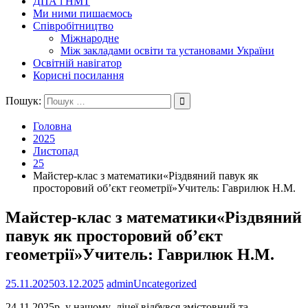
ДПА і НМТ
Ми ними пишаємось
Співробітництво
Міжнародне
Між закладами освіти та установами України
Освітній навігатор
Корисні посилання
Пошук:
Головна
2025
Листопад
25
Майстер-клас з математики«Різдвяний павук як
просторовий об’єкт геометрії»Учитель: Гаврилюк Н.М.
Майстер-клас з математики«Різдвяний
павук як просторовий об’єкт
геометрії»Учитель: Гаврилюк Н.М.
25.11.2025
03.12.2025
admin
Uncategorized
24.11.2025р. у нашому ліцеї відбувся змістовний та