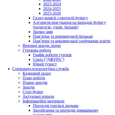
2023-2024
2024-2025
2025-2026
Склад комісії з протидії булінгу
Алгоритм реагування на випадок булінгу
(педагогів, учнів, батьків)
Зразки заяв
Пам’ятки та рекомендації батькам
Пам’ятки та рекомендації здобувачам освіти
Виховні заходи ліцею
Гурткова робота
Графік роботи гуртків
Сокіл (“ДЖУРА”)
Юний турист
Соціально-психологічна служба
Кадровий склад
План роботи
Плани заходів
Заходи
Стоп булінг
Актуальні поради
Інформаційні матеріали
Протидія торгівлі людьми
Запобігання та протидія домашньому
насильству