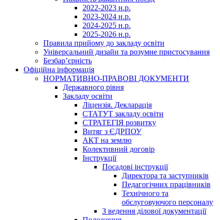
2022-2023 н.р.
2023-2024 н.р.
2024-2025 н.р.
2025-2026 н.р.
Правила прийому до закладу освіти
Універсальний дизайн та розумне пристосування
Безбар’єрність
Офіційна інформація
НОРМАТИВНО-ПРАВОВІ ДОКУМЕНТИ
Державного рівня
Закладу освіти
Ліцензія. Декларація
СТАТУТ закладу освіти
СТРАТЕГІЯ розвитку
Витяг з ЄДРПОУ
АКТ на землю
Колективний договір
Інструкції
Посадові інструкції
Директора та заступників
Педагогічних працівників
Технічного та
обслуговуючого персоналу
З ведення ділової документації
Положення