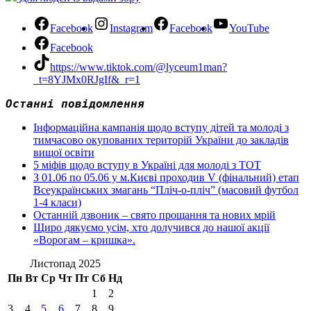
Facebook
Instagram
Facebook
YouTube
Facebook
https://www.tiktok.com/@lyceum1man?
_t=8YJMx0RJgIf&_r=1
Останні повідомлення
Інформаційна кампанія щодо вступу дітей та молоді з
тимчасово окупованих територій України до закладів
вищої освіти
5 міфів щодо вступу в Україні для молоді з ТОТ
З 01.06 по 05.06 у м.Києві проходив V (фінальний) етап
Всеукраїнських змагань “Пліч-о-пліч” (масовий футбол
1-4 класи)
Останній дзвоник – свято прощання та нових мрій
Щиро дякуємо усім, хто долучився до нашої акції
«Ворогам – кришка».
Листопад 2025
Пн
Вт
Ср
Чт
Пт
Сб
Нд
1
2
3
4
5
6
7
8
9