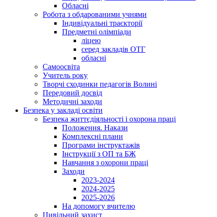
Обласні
Робота з обдарованими учнями
Індивідуальні траєкторії
Предметні олімпіади
ліцею
серед закладів ОТГ
обласні
Самоосвіта
Учитель року
Творчі сходинки педагогів Волині
Передовий досвід
Методичні заходи
Безпека у закладі освіти
Безпека життєдіяльності і охорона праці
Положення. Накази
Комплексні плани
Програми інструктажів
Інструкції з ОП та БЖ
Навчання з охорони праці
Заходи
2023-2024
2024-2025
2025-2026
На допомогу вчителю
Цивільний захист