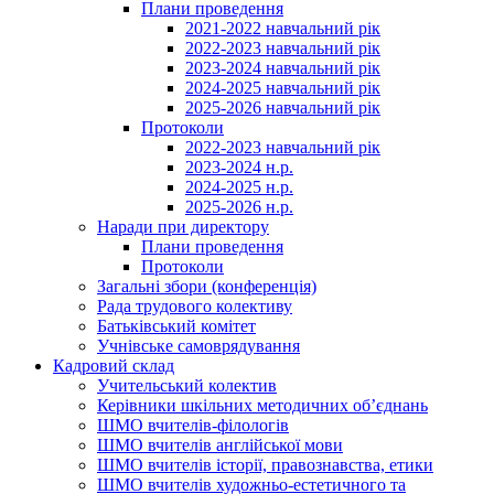
Плани проведення
2021-2022 навчальний рік
2022-2023 навчальний рік
2023-2024 навчальний рік
2024-2025 навчальний рік
2025-2026 навчальний рік
Протоколи
2022-2023 навчальний рік
2023-2024 н.р.
2024-2025 н.р.
2025-2026 н.р.
Наради при директору
Плани проведення
Протоколи
Загальні збори (конференція)
Рада трудового колективу
Батьківський комітет
Учнівське самоврядування
Кадровий склад
Учительський колектив
Керівники шкільних методичних об’єднань
ШМО вчителів-філологів
ШМО вчителів англійської мови
ШМО вчителів історії, правознавства, етики
ШМО вчителів художньо-естетичного та