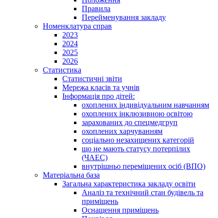
Правила
Перейменування закладу
Номенклатура справ
2023
2024
2025
2026
Статистика
Статистичні звіти
Мережа класів та учнів
Інформація про дітей:
охоплених індивідуальним навчанням
охоплених інклюзивною освітою
зарахованих до спецмедгруп
охоплених харчуванням
соціально незахищених категорій
що не мають статусу потерпілих
(ЧАЕС)
внутрішньо переміщених осіб (ВПО)
Матеріальна база
Загальна характеристика закладу освіти
Аналіз та технічний стан будівель та
приміщень
Оснащення приміщень