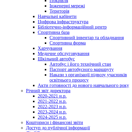
Покрівля
Інженерні мережі
Територія
Навчальні кабінети
Цифрова інфраструктура
Бібліотечно-інформаційний центр
Спортивна база
Спортивний інвентар та обладнання
Спортивна форма
Харчування
Медичне обслуговування
Шкільний автобус
Автобус і його технічний стан
Паспорт автобусного маршруту
Накази з організації підвозу учасників
освітнього процесу
Акти готовності до нового навчального року
Річний звіт директора
2020-2021 н.р.
2021-2022 н.р.
2022-2023 н.р.
2023-2024 н.р.
2024-2025 н.р.
Кошториси і фінансові звіти
Доступ до публічної інформації