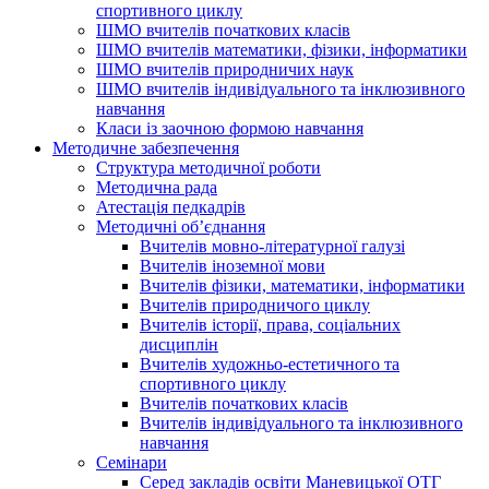
спортивного циклу
ШМО вчителів початкових класів
ШМО вчителів математики, фізики, інформатики
ШМО вчителів природничих наук
ШМО вчителів індивідуального та інклюзивного
навчання
Класи із заочною формою навчання
Методичне забезпечення
Структура методичної роботи
Методична рада
Атестація педкадрів
Методичні об’єднання
Вчителів мовно-літературної галузі
Вчителів іноземної мови
Вчителів фізики, математики, інформатики
Вчителів природничого циклу
Вчителів історії, права, соціальних
дисциплін
Вчителів художньо-естетичного та
спортивного циклу
Вчителів початкових класів
Вчителів індивідуального та інклюзивного
навчання
Семінари
Серед закладів освіти Маневицької ОТГ