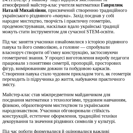
атмосферний майстер-клас учителя математики
Гаврилюк
Наталії Михайлівни
, присвячений створенню традиційного
українського різдвяного
«павука»
. Захід поєднав у собі
народне мистецтво, творчість і практичну геометрію,
продемонструвавши, наскільки вдало українські традиції
можуть стати інструментом для сучасної STEM-освіти.
Під час заняття учасники ознайомилися з історією різдвяного
павука та його символікою, а головне — спробували
власноруч створити об’ємну конструкцію, застосовуючи
геометричні знання. У процесі виготовлення виробу педагоги
працювали з поняттями симетрії, пропорцій, просторових
фігур, вимірюванням довжин та побудовою каркасів.
Створення павука стало чудовим прикладом того, як геометрія
переходить із підручника до життя, набуваючи практичного
змісту.
Майстер-клас став міжпредметним майданчиком для
поєднання математики з технологіями, трудовим навчанням,
фізикою, образотворчим мистецтвом та українським
народознавством. Учасники обговорювали стійкість
конструкцій, естетичне оформлення, традиційні техніки
декорування та значення різдвяних символів у культурі.
Під час роботи формувалися й оцінювалися важливі