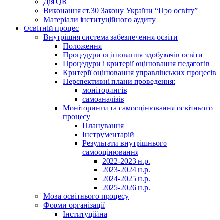
Дія.QR
Виконання ст.30 Закону України “Про освіту”
Матеріали інституційного аудиту
Освітній процес
Внутрішня система забезпечення освіти
Положення
Процедури оцінювання здобувачів освіти
Процедури і критерії оцінювання педагогів
Критерії оцінювання управлінських процесів
Перспективні плани проведення:
моніторингів
самоаналізів
Моніторинги та самооцінювання освітнього
процесу
Планування
Інструментарій
Результати внутрішнього
самооцінювання
2022-2023 н.р.
2023-2024 н.р.
2024-2025 н.р.
2025-2026 н.р.
Мова освітнього процесу
Форми організації
Інституційна