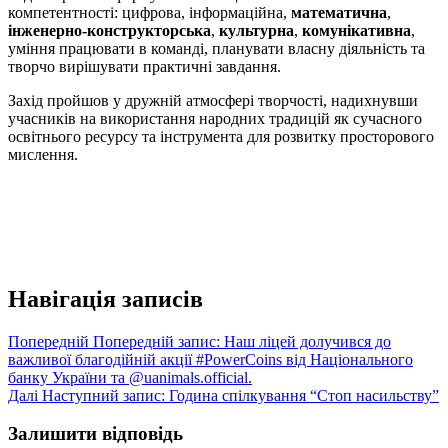
компетентності: цифрова, інформаційна,
математична
,
інженерно-конструкторська
,
культурна
,
комунікативна
,
уміння працювати в команді, планувати власну діяльність та
творчо вирішувати практичні завдання.
Захід пройшов у дружній атмосфері творчості, надихнувши
учасників на використання народних традицій як сучасного
освітнього ресурсу та інструмента для розвитку просторового
мислення.
Навігація записів
Попередній
Попередній запис:
Наш ліцей долучився до
важливої благодійній акції #PowerCoins від Національного
банку України та @uanimals.official.
Далі
Наступний запис:
Година спілкування “Стоп насильству”
Залишити відповідь