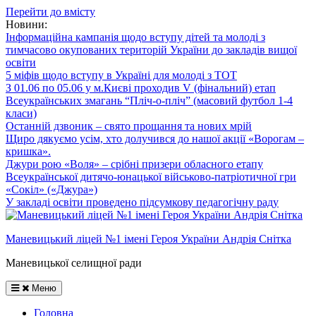
Перейти до вмісту
Новини:
Інформаційна кампанія щодо вступу дітей та молоді з
тимчасово окупованих територій України до закладів вищої
освіти
5 міфів щодо вступу в Україні для молоді з ТОТ
З 01.06 по 05.06 у м.Києві проходив V (фінальний) етап
Всеукраїнських змагань “Пліч-о-пліч” (масовий футбол 1-4
класи)
Останній дзвоник – свято прощання та нових мрій
Щиро дякуємо усім, хто долучився до нашої акції «Ворогам –
кришка».
Джури рою «Воля» – срібні призери обласного етапу
Всеукраїнської дитячо-юнацької військово-патріотичної гри
«Сокіл» («Джура»)
У закладі освіти проведено підсумкову педагогічну раду
Маневицький ліцей №1 імені Героя України Андрія Снітка
Маневицької селищної ради
Меню
Головна