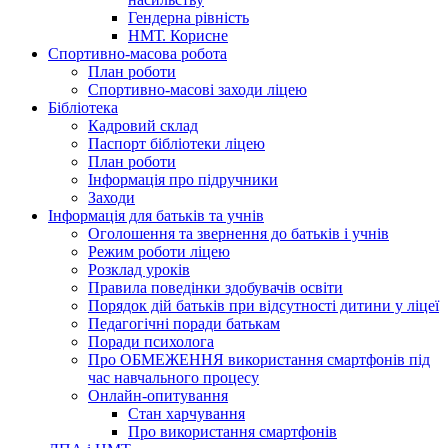
Гендерна рівність
НМТ. Корисне
Спортивно-масова робота
План роботи
Спортивно-масові заходи ліцею
Бібліотека
Кадровий склад
Паспорт бібліотеки ліцею
План роботи
Інформація про підручники
Заходи
Інформація для батьків та учнів
Оголошення та звернення до батьків і учнів
Режим роботи ліцею
Розклад уроків
Правила поведінки здобувачів освіти
Порядок дій батьків при відсутності дитини у ліцеї
Педагогічні поради батькам
Поради психолога
Про ОБМЕЖЕННЯ використання смартфонів під
час навчального процесу
Онлайн-опитування
Стан харчування
Про використання смартфонів