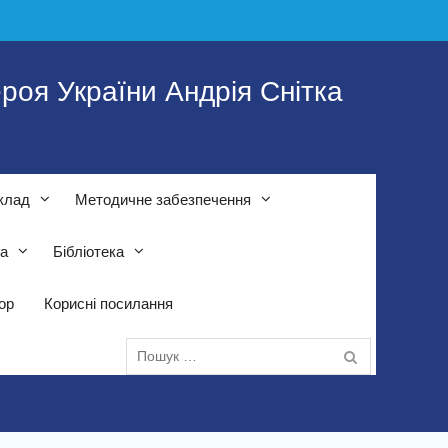
роя України Андрія Снітка
клад
Методичне забезпечення
та
Бібліотека
тор
Корисні посилання
Пошук: