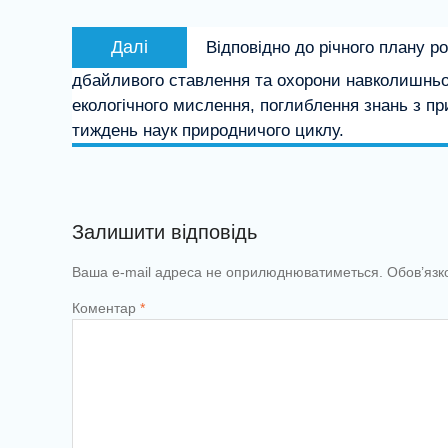
Наступний
Далі
Відповідно до річного плану р
запис:
дбайливого ставлення та охорони навколишньо
екологічного мислення, поглиблення знань з пр
тиждень наук природничого циклу.
Залишити відповідь
Ваша e-mail адреса не оприлюднюватиметься.
Обов’язк
Коментар
*