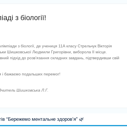
аді з біології!
лімпіади з біології, де учениця 11А класу Стрельчук Вікторія
льки Шишковської Людмили Григорівни, виборола ІІ місце.
вний підхід до розв’язання складних завдань, підтвердивши свій
м і бажаємо подальших перемог!
. Вчитель Шишковська Л.Г.
гів “Бережемо ментальне здоров’я” 🌿