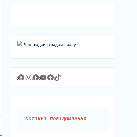
Для людей із вадами зору
Facebook
Instagram
Facebook
YouTube
Facebook
https://www.tiktok.com/@lyceum1man?_t=8YJMx0RJgIf&_r=1
Останні повідомлення