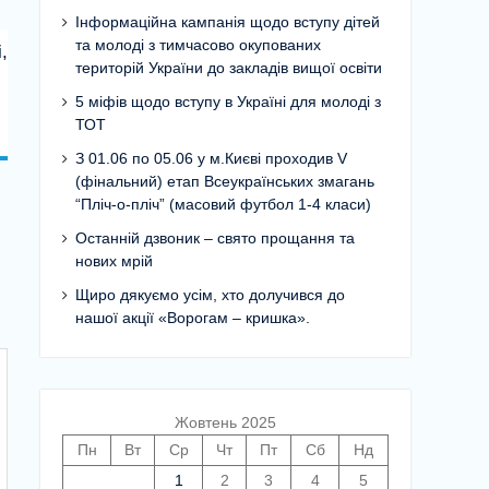
Інформаційна кампанія щодо вступу дітей
та молоді з тимчасово окупованих
,
територій України до закладів вищої освіти
5 міфів щодо вступу в Україні для молоді з
ТОТ
З 01.06 по 05.06 у м.Києві проходив V
(фінальний) етап Всеукраїнських змагань
“Пліч-о-пліч” (масовий футбол 1-4 класи)
Останній дзвоник – свято прощання та
нових мрій
Щиро дякуємо усім, хто долучився до
нашої акції «Ворогам – кришка».
Жовтень 2025
Пн
Вт
Ср
Чт
Пт
Сб
Нд
1
2
3
4
5