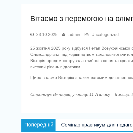
Вітаємо з перемогою на олімпі
28.10.2025
admin
Uncategorized
25 жовтня 2025 року відбувся І етап Всеукраїнської о
Олександрівна, під керівництвом талановитої вчите
Вікторія продемонструвала глибокі знання та креати
високий рівень підготовки.
Щиро вітаємо Вікторію з таким вагомим досягнення
Стрельчук Вікторія, учениця 11-А класу – ІІ місце
Навігація
Попередній
Попередній
Семінар практикум для педаго
записів
запис: