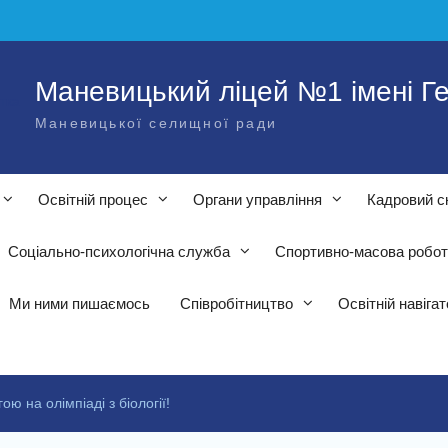
Маневицький ліцей №1 імені Ге
Маневицької селищної ради
Освітній процес
Органи управління
Кадровий с
Соціально-психологічна служба
Спортивно-масова робо
Ми ними пишаємось
Співробітництво
Освітній навіга
ою на олімпіаді з біології!