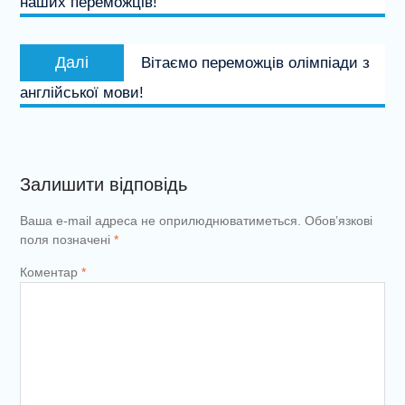
наших переможців!
Наступний
Далі
Вітаємо переможців олімпіади з
запис:
англійської мови!
Залишити відповідь
Ваша e-mail адреса не оприлюднюватиметься.
Обов’язкові
поля позначені
*
Коментар
*