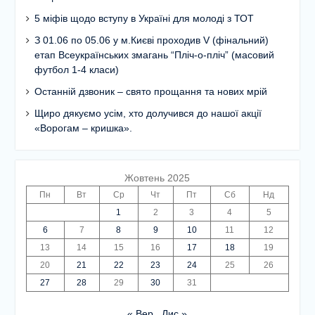
5 міфів щодо вступу в Україні для молоді з ТОТ
З 01.06 по 05.06 у м.Києві проходив V (фінальний)
етап Всеукраїнських змагань “Пліч-о-пліч” (масовий
футбол 1-4 класи)
Останній дзвоник – свято прощання та нових мрій
Щиро дякуємо усім, хто долучився до нашої акції
«Ворогам – кришка».
Жовтень 2025
Пн
Вт
Ср
Чт
Пт
Сб
Нд
1
2
3
4
5
6
7
8
9
10
11
12
13
14
15
16
17
18
19
20
21
22
23
24
25
26
27
28
29
30
31
« Вер
Лис »