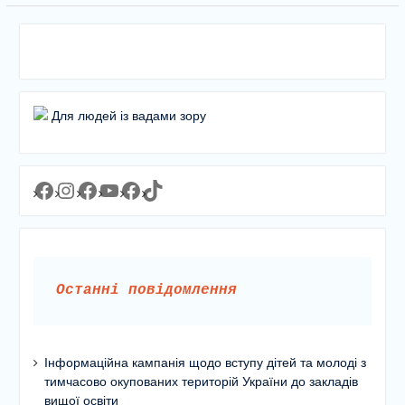
Для людей із вадами зору
Facebook
Instagram
Facebook
YouTube
Facebook
https://www.tiktok.com/@lyceum1man?_t=8YJMx0RJgIf&_r=1
Останні повідомлення
Інформаційна кампанія щодо вступу дітей та молоді з
тимчасово окупованих територій України до закладів
вищої освіти