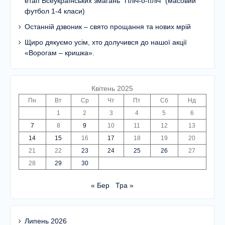
етап Всеукраїнських змагань “Пліч-о-пліч” (масовий
футбол 1-4 класи)
Останній дзвоник – свято прощання та нових мрій
Щиро дякуємо усім, хто долучився до нашої акції
«Ворогам – кришка».
Квітень 2025
Пн
Вт
Ср
Чт
Пт
Сб
Нд
1
2
3
4
5
6
7
8
9
10
11
12
13
14
15
16
17
18
19
20
21
22
23
24
25
26
27
28
29
30
« Бер
Тра »
Липень 2026