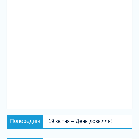
Навігація
Попередній
Попередній
19 квітня – День довкілля!
записів
запис: