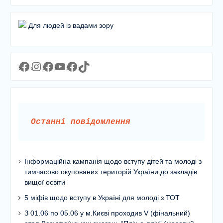
Для людей із вадами зору
Facebook
Instagram
Facebook
YouTube
Facebook
https://www.tiktok.com/@lyceum1man?_t=8YJMx0RJgIf&_r=1
Останні повідомлення
Інформаційна кампанія щодо вступу дітей та молоді з
тимчасово окупованих територій України до закладів
вищої освіти
5 міфів щодо вступу в Україні для молоді з ТОТ
З 01.06 по 05.06 у м.Києві проходив V (фінальний)