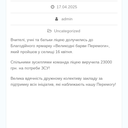
етапу Всеукраїнської
17.04.2025
дитячо-юнацької
військово-патріотичної гри
admin
«Сокіл» («Джура»)
У закладі освіти
Uncategorized
проведено підсумкову
педагогічну раду
Вчителі, учні та батьки ліцею долучились до
Благодійного ярмарку «Великодні барви Перемоги»,
який пройшов у селищі 16 квітня.
Спільними зусиллями команда ліцею виручила 23000
грн. на потреби ЗСУ!
Велика вдячність дружному колективу закладу за
підтримку всіх ініціатив, які наближають нашу Перемогу!