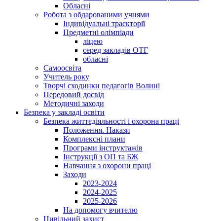
Обласні
Робота з обдарованими учнями
Індивідуальні траєкторії
Предметні олімпіади
ліцею
серед закладів ОТГ
обласні
Самоосвіта
Учитель року
Творчі сходинки педагогів Волині
Передовий досвід
Методичні заходи
Безпека у закладі освіти
Безпека життєдіяльності і охорона праці
Положення. Накази
Комплексні плани
Програми інструктажів
Інструкції з ОП та БЖ
Навчання з охорони праці
Заходи
2023-2024
2024-2025
2025-2026
На допомогу вчителю
Цивільний захист