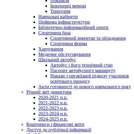
Покрівля
Інженерні мережі
Територія
Навчальні кабінети
Цифрова інфраструктура
Бібліотечно-інформаційний центр
Спортивна база
Спортивний інвентар та обладнання
Спортивна форма
Харчування
Медичне обслуговування
Шкільний автобус
Автобус і його технічний стан
Паспорт автобусного маршруту
Накази з організації підвозу учасників
освітнього процесу
Акти готовності до нового навчального року
Річний звіт директора
2020-2021 н.р.
2021-2022 н.р.
2022-2023 н.р.
2023-2024 н.р.
2024-2025 н.р.
Кошториси і фінансові звіти
Доступ до публічної інформації