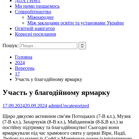
ДПА і НМТ
Ми ними пишаємось
Співробітництво
Міжнародне
Між закладами освіти та установами України
Освітній навігатор
Корисні посилання
Пошук:
Головна
2024
Вересень
17
Участь у благодійному ярмарку
Участь у благодійному ярмарку
17.09.2024
20.09.2024
admin
Uncategorized
Щиро дякуємо активним сім’ям Потоцьких (7-В кл.), Музик
(7-В кл.), Захарчуків (8-В кл.), Майданюків (8-Б,В кл.) за
постійну підтримку та благодійництво! Сьогодні вони
ярмаркували під час храмового свята у церкві Віри, Надії,
Любові та матері їх Софії у Маневичах разом із ініціативною