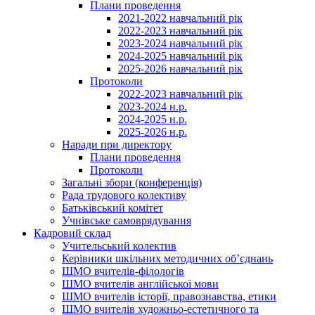
Плани проведення
2021-2022 навчальний рік
2022-2023 навчальний рік
2023-2024 навчальний рік
2024-2025 навчальний рік
2025-2026 навчальний рік
Протоколи
2022-2023 навчальний рік
2023-2024 н.р.
2024-2025 н.р.
2025-2026 н.р.
Наради при директору
Плани проведення
Протоколи
Загальні збори (конференція)
Рада трудового колективу
Батьківський комітет
Учнівське самоврядування
Кадровий склад
Учительський колектив
Керівники шкільних методичних об’єднань
ШМО вчителів-філологів
ШМО вчителів англійської мови
ШМО вчителів історії, правознавства, етики
ШМО вчителів художньо-естетичного та