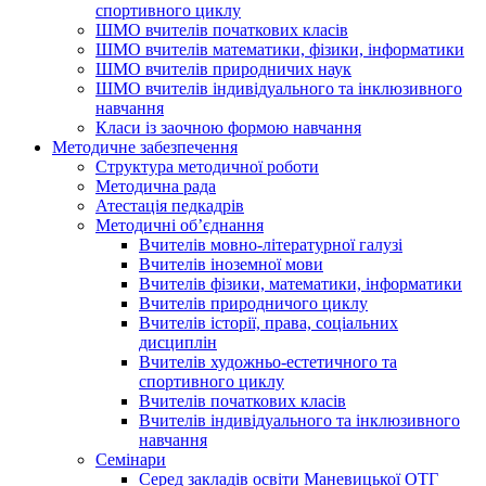
спортивного циклу
ШМО вчителів початкових класів
ШМО вчителів математики, фізики, інформатики
ШМО вчителів природничих наук
ШМО вчителів індивідуального та інклюзивного
навчання
Класи із заочною формою навчання
Методичне забезпечення
Структура методичної роботи
Методична рада
Атестація педкадрів
Методичні об’єднання
Вчителів мовно-літературної галузі
Вчителів іноземної мови
Вчителів фізики, математики, інформатики
Вчителів природничого циклу
Вчителів історії, права, соціальних
дисциплін
Вчителів художньо-естетичного та
спортивного циклу
Вчителів початкових класів
Вчителів індивідуального та інклюзивного
навчання
Семінари
Серед закладів освіти Маневицької ОТГ