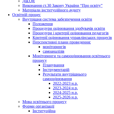
Дія.QR
Виконання ст.30 Закону України “Про освіту”
Матеріали інституційного аудиту
Освітній процес
Внутрішня система забезпечення освіти
Положення
Процедури оцінювання здобувачів освіти
Процедури і критерії оцінювання педагогів
Критерії оцінювання управлінських процесів
Перспективні плани проведення:
моніторингів
самоаналізів
Моніторинги та самооцінювання освітнього
процесу
Планування
Інструментарій
Результати внутрішнього
самооцінювання
2022-2023 н.р.
2023-2024 н.р.
2024-2025 н.р.
2025-2026 н.р.
Мова освітнього процесу
Форми організації
Інституційна