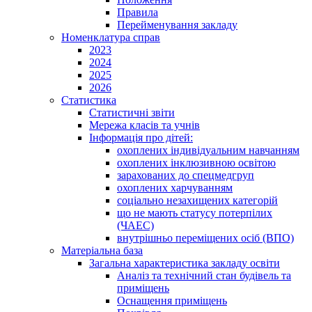
Правила
Перейменування закладу
Номенклатура справ
2023
2024
2025
2026
Статистика
Статистичні звіти
Мережа класів та учнів
Інформація про дітей:
охоплених індивідуальним навчанням
охоплених інклюзивною освітою
зарахованих до спецмедгруп
охоплених харчуванням
соціально незахищених категорій
що не мають статусу потерпілих
(ЧАЕС)
внутрішньо переміщених осіб (ВПО)
Матеріальна база
Загальна характеристика закладу освіти
Аналіз та технічний стан будівель та
приміщень
Оснащення приміщень