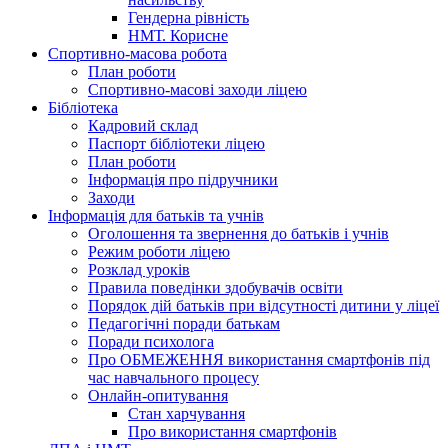
Гендерна рівність
НМТ. Корисне
Спортивно-масова робота
План роботи
Спортивно-масові заходи ліцею
Бібліотека
Кадровий склад
Паспорт бібліотеки ліцею
План роботи
Інформація про підручники
Заходи
Інформація для батьків та учнів
Оголошення та звернення до батьків і учнів
Режим роботи ліцею
Розклад уроків
Правила поведінки здобувачів освіти
Порядок дій батьків при відсутності дитини у ліцеї
Педагогічні поради батькам
Поради психолога
Про ОБМЕЖЕННЯ використання смартфонів під
час навчального процесу
Онлайн-опитування
Стан харчування
Про використання смартфонів