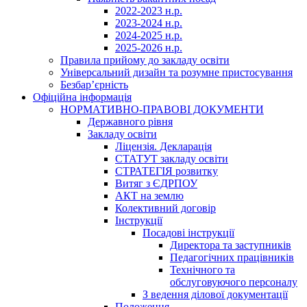
2022-2023 н.р.
2023-2024 н.р.
2024-2025 н.р.
2025-2026 н.р.
Правила прийому до закладу освіти
Універсальний дизайн та розумне пристосування
Безбар’єрність
Офіційна інформація
НОРМАТИВНО-ПРАВОВІ ДОКУМЕНТИ
Державного рівня
Закладу освіти
Ліцензія. Декларація
СТАТУТ закладу освіти
СТРАТЕГІЯ розвитку
Витяг з ЄДРПОУ
АКТ на землю
Колективний договір
Інструкції
Посадові інструкції
Директора та заступників
Педагогічних працівників
Технічного та
обслуговуючого персоналу
З ведення ділової документації
Положення