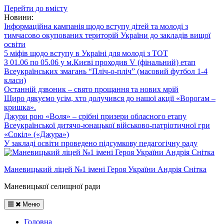
Перейти до вмісту
Новини:
Інформаційна кампанія щодо вступу дітей та молоді з
тимчасово окупованих територій України до закладів вищої
освіти
5 міфів щодо вступу в Україні для молоді з ТОТ
З 01.06 по 05.06 у м.Києві проходив V (фінальний) етап
Всеукраїнських змагань “Пліч-о-пліч” (масовий футбол 1-4
класи)
Останній дзвоник – свято прощання та нових мрій
Щиро дякуємо усім, хто долучився до нашої акції «Ворогам –
кришка».
Джури рою «Воля» – срібні призери обласного етапу
Всеукраїнської дитячо-юнацької військово-патріотичної гри
«Сокіл» («Джура»)
У закладі освіти проведено підсумкову педагогічну раду
Маневицький ліцей №1 імені Героя України Андрія Снітка
Маневицької селищної ради
Меню
Головна