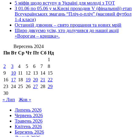
5 міфів щодо вступу в Україні для молоді з ТОТ
З 01.06 по 05.06 у м.Києві проходив V (фінальний) етап
Всеукраїнських змагань “Пліч-о-пліч” (масовий футбол
1-4 класи)
Останній дзвоник – свято прощання та нових мрій
Щиро дякуємо усім, хто долучився до нашої акції
«Ворогам – кришка».
Вересень 2024
Пн
Вт
Ср
Чт
Пт
Сб
Нд
1
2
3
4
5
6
7
8
9
10
11
12
13
14
15
16
17
18
19
20
21
22
23
24
25
26
27
28
29
30
« Лип
Жов »
Липень 2026
Червень 2026
Травень 2026
Квітень 2026
Березень 2026