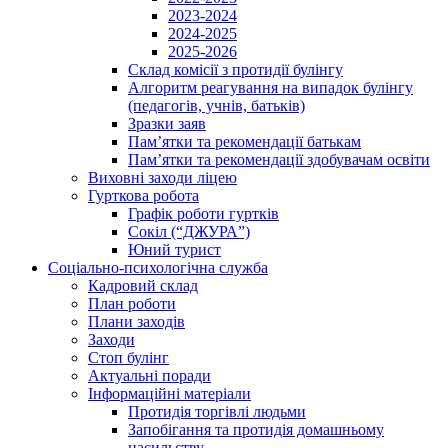
2023-2024
2024-2025
2025-2026
Склад комісії з протидії булінгу
Алгоритм реагування на випадок булінгу
(педагогів, учнів, батьків)
Зразки заяв
Пам’ятки та рекомендації батькам
Пам’ятки та рекомендації здобувачам освіти
Виховні заходи ліцею
Гурткова робота
Графік роботи гуртків
Сокіл (“ДЖУРА”)
Юний турист
Соціально-психологічна служба
Кадровий склад
План роботи
Плани заходів
Заходи
Стоп булінг
Актуальні поради
Інформаційні матеріали
Протидія торгівлі людьми
Запобігання та протидія домашньому
насильству