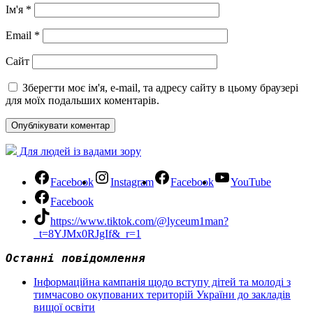
Ім'я
*
Email
*
Сайт
Зберегти моє ім'я, e-mail, та адресу сайту в цьому браузері
для моїх подальших коментарів.
Для людей із вадами зору
Facebook
Instagram
Facebook
YouTube
Facebook
https://www.tiktok.com/@lyceum1man?
_t=8YJMx0RJgIf&_r=1
Останні повідомлення
Інформаційна кампанія щодо вступу дітей та молоді з
тимчасово окупованих територій України до закладів
вищої освіти