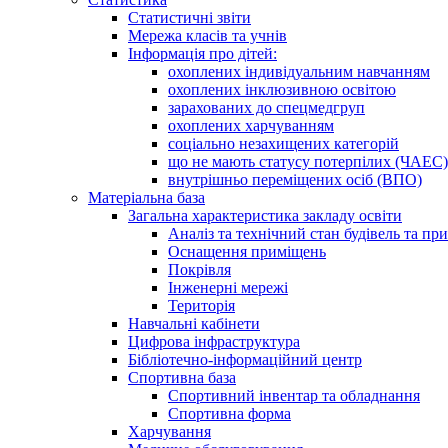
Статистичні звіти
Мережа класів та учнів
Інформація про дітей:
охоплених індивідуальним навчанням
охоплених інклюзивною освітою
зарахованих до спецмедгруп
охоплених харчуванням
соціально незахищених категорій
що не мають статусу потерпілих (ЧАЕС)
внутрішньо переміщених осіб (ВПО)
Матеріальна база
Загальна характеристика закладу освіти
Аналіз та технічний стан будівель та пр
Оснащення приміщень
Покрівля
Інженерні мережі
Територія
Навчальні кабінети
Цифрова інфраструктура
Бібліотечно-інформаційний центр
Спортивна база
Спортивний інвентар та обладнання
Спортивна форма
Харчування