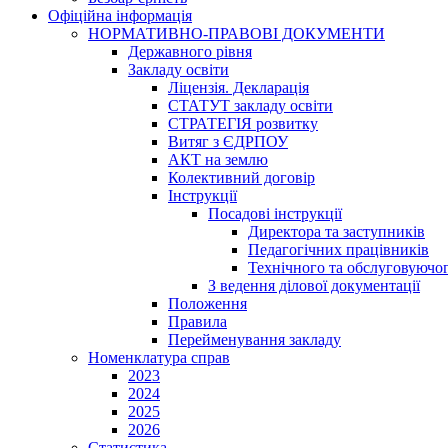
Офіційна інформація
НОРМАТИВНО-ПРАВОВІ ДОКУМЕНТИ
Державного рівня
Закладу освіти
Ліцензія. Декларація
СТАТУТ закладу освіти
СТРАТЕГІЯ розвитку
Витяг з ЄДРПОУ
АКТ на землю
Колективний договір
Інструкції
Посадові інструкції
Директора та заступників
Педагогічних працівників
Технічного та обслуговуючо
З ведення ділової документації
Положення
Правила
Перейменування закладу
Номенклатура справ
2023
2024
2025
2026
Статистика