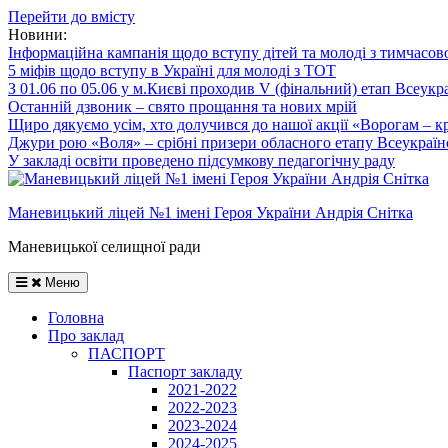
Перейти до вмісту
Новини:
Інформаційна кампанія щодо вступу дітей та молоді з тимчасов
5 міфів щодо вступу в Україні для молоді з ТОТ
З 01.06 по 05.06 у м.Києві проходив V (фінальний) етап Всеукр
Останній дзвоник – свято прощання та нових мрій
Щиро дякуємо усім, хто долучився до нашої акції «Ворогам – к
Джури рою «Воля» – срібні призери обласного етапу Всеукраїнс
У закладі освіти проведено підсумкову педагогічну раду
Маневицький ліцей №1 імені Героя України Андрія Снітка
Маневицької селищної ради
Меню
Головна
Про заклад
ПАСПОРТ
Паспорт закладу
2021-2022
2022-2023
2023-2024
2024-2025