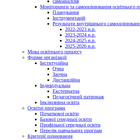
самоаналізів
Моніторинги та самооцінювання освітнього п
Планування
Інструментарій
Результати внутрішнього самооцінюван
2022-2023 н.р.
2023-2024 н.р.
2024-2025 н.р.
2025-2026 н.р.
Мова освітнього процесу
Форми організації
Інституційна
Очна
Заочна
Дистанційна
Індивідуальна
Екстернатна
Педагогічний патронаж
Інклюзивна освіта
Освітні програми
Початкової освіти
Базової середньої освіти
Профільної середньої освіти
Перелік навчальних програм
Критерії оцінювання