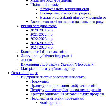
Медичне обслуговування
Шкільний автобус
Автобус і його технічний стан
Паспорт автобусного маршруту
Накази з організації підвозу учасників 
Акти готовності до нового навчального року
Річний звіт директора
2020-2021 н.р.
2021-2022 н.р.
2022-2023 н.р.
2023-2024 н.р.
2024-2025 н.р.
Кошториси і фінансові звіти
Доступ до публічної інформації
Дія.QR
Виконання ст.30 Закону України “Про освіту”
Матеріали інституційного аудиту
Освітній процес
Внутрішня система забезпечення освіти
Положення
Процедури оцінювання здобувачів освіти
Процедури і критерії оцінювання педагогів
Критерії оцінювання управлінських процесів
Перспективні плани проведення:
моніторингів