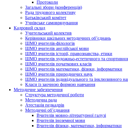
Протоколи
Загальні збори (конференція)
Рада трудового колективу
Батьківський комітет
Учнівське самоврядування
Кадровий склад
Учительський колектив
Керівники шкільних методичних об’єднань
ШМО вчителів-філологів
ШМО вчителів англійської мови
ШМО вчителів історії, правознавства, етики
ШМО вчителів художньо-естетичного та спортивно
ШМО вчителів початкових класів
ШМО вчителів математики, фізики, інформатики
ШМО вчителів природничих наук
ШМО вчителів індивідуального та інклюзивного на
Класи із заочною формою навчання
Методичне забезпечення
Структура методичної роботи
Методична рада
Атестація педкадрів
Методичні об’єднання
Вчителів мовно-літературної галузі
Вчителів іноземної мови
Вчителів фізики, математики, інформатики