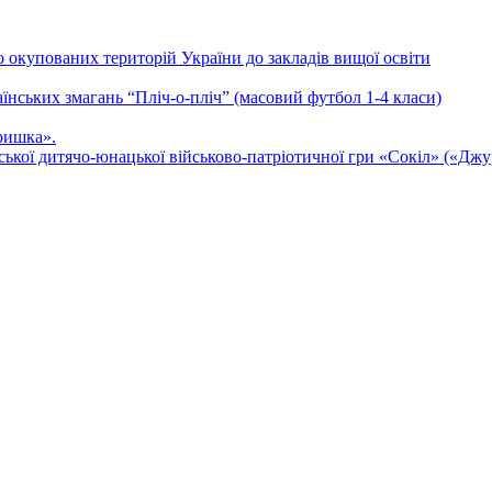
о окупованих територій України до закладів вищої освіти
аїнських змагань “Пліч-о-пліч” (масовий футбол 1-4 класи)
ришка».
ької дитячо-юнацької військово-патріотичної гри «Сокіл» («Джу