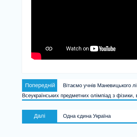
Навігація
Попередній
Попередній
Вітаємо учнів Маневицького л
записів
запис:
Всеукраїнських предметних олімпіад з фізики, 
Наступний
Далі
Одна єдина Україна
запис: