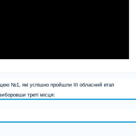
іцею №1, які успішно пройшли ІІІ обласний етап
виборовши треті місця: