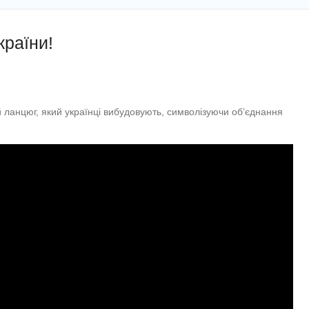
країни!
й ланцюг, який українці вибудовують, символізуючи об’єднання