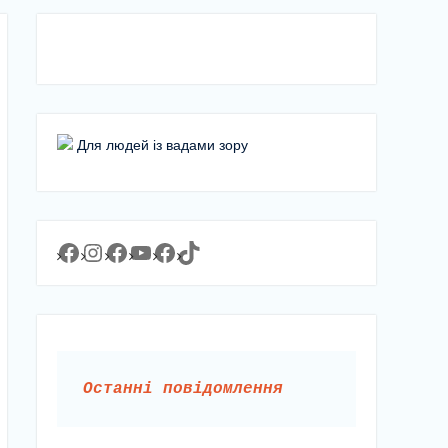
Для людей із вадами зору
Facebook
Instagram
Facebook
YouTube
Facebook
https://www.tiktok.com/@lyceum1man?_t=8YJMx0RJgIf&_r=1
Останні повідомлення