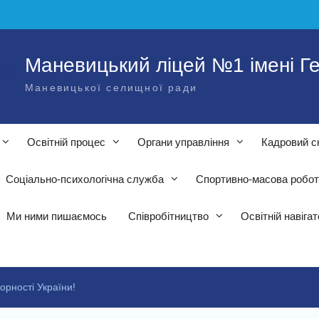
Маневицький ліцей №1 імені Ге
Маневицької селищної ради
Освітній процес
Органи управління
Кадровий с
Соціально-психологічна служба
Спортивно-масова робо
Ми ними пишаємось
Співробітництво
Освітній навіга
орності України!