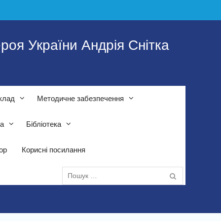
роя України Андрія Снітка
клад
Методичне забезпечення
та
Бібліотека
тор
Корисні посилання
Пошук: