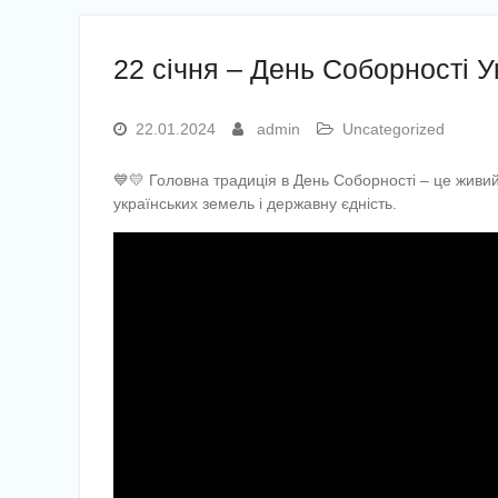
22 січня – День Соборності У
22.01.2024
admin
Uncategorized
💙💛 Головна традиція в День Соборності – це живи
українських земель і державну єдність.