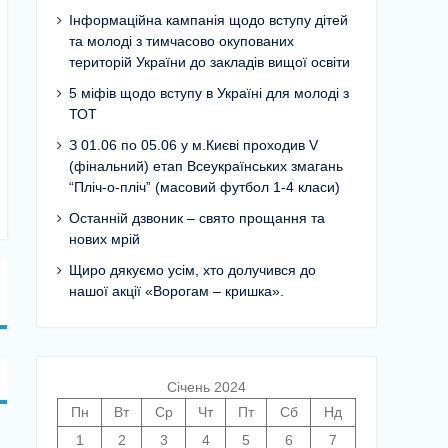
Інформаційна кампанія щодо вступу дітей
та молоді з тимчасово окупованих
територій України до закладів вищої освіти
5 міфів щодо вступу в Україні для молоді з
ТОТ
З 01.06 по 05.06 у м.Києві проходив V
(фінальний) етап Всеукраїнських змагань
“Пліч-о-пліч” (масовий футбол 1-4 класи)
Останній дзвоник – свято прощання та
нових мрій
Щиро дякуємо усім, хто долучився до
нашої акції «Ворогам – кришка».
Січень 2024
Пн
Вт
Ср
Чт
Пт
Сб
Нд
1
2
3
4
5
6
7