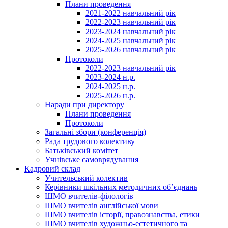
Плани проведення
2021-2022 навчальний рік
2022-2023 навчальний рік
2023-2024 навчальний рік
2024-2025 навчальний рік
2025-2026 навчальний рік
Протоколи
2022-2023 навчальний рік
2023-2024 н.р.
2024-2025 н.р.
2025-2026 н.р.
Наради при директору
Плани проведення
Протоколи
Загальні збори (конференція)
Рада трудового колективу
Батьківський комітет
Учнівське самоврядування
Кадровий склад
Учительський колектив
Керівники шкільних методичних об’єднань
ШМО вчителів-філологів
ШМО вчителів англійської мови
ШМО вчителів історії, правознавства, етики
ШМО вчителів художньо-естетичного та