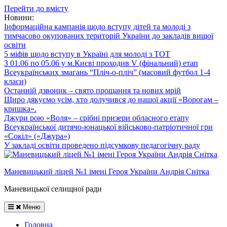
Перейти до вмісту
Новини:
Інформаційна кампанія щодо вступу дітей та молоді з
тимчасово окупованих територій України до закладів вищої
освіти
5 міфів щодо вступу в Україні для молоді з ТОТ
З 01.06 по 05.06 у м.Києві проходив V (фінальний) етап
Всеукраїнських змагань “Пліч-о-пліч” (масовий футбол 1-4
класи)
Останній дзвоник – свято прощання та нових мрій
Щиро дякуємо усім, хто долучився до нашої акції «Ворогам –
кришка».
Джури рою «Воля» – срібні призери обласного етапу
Всеукраїнської дитячо-юнацької військово-патріотичної гри
«Сокіл» («Джура»)
У закладі освіти проведено підсумкову педагогічну раду
Маневицький ліцей №1 імені Героя України Андрія Снітка
Маневицької селищної ради
Меню
Головна