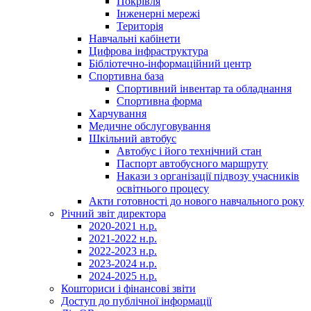
Покрівля
Інженерні мережі
Територія
Навчальні кабінети
Цифрова інфраструктура
Бібліотечно-інформаційний центр
Спортивна база
Спортивний інвентар та обладнання
Спортивна форма
Харчування
Медичне обслуговування
Шкільний автобус
Автобус і його технічний стан
Паспорт автобусного маршруту
Накази з організації підвозу учасників
освітнього процесу
Акти готовності до нового навчального року
Річний звіт директора
2020-2021 н.р.
2021-2022 н.р.
2022-2023 н.р.
2023-2024 н.р.
2024-2025 н.р.
Кошториси і фінансові звіти
Доступ до публічної інформації