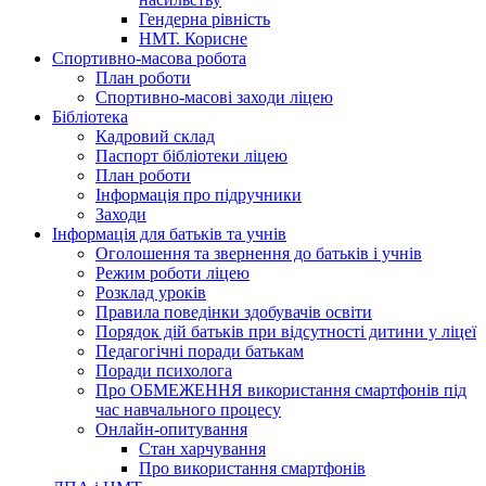
Гендерна рівність
НМТ. Корисне
Спортивно-масова робота
План роботи
Спортивно-масові заходи ліцею
Бібліотека
Кадровий склад
Паспорт бібліотеки ліцею
План роботи
Інформація про підручники
Заходи
Інформація для батьків та учнів
Оголошення та звернення до батьків і учнів
Режим роботи ліцею
Розклад уроків
Правила поведінки здобувачів освіти
Порядок дій батьків при відсутності дитини у ліцеї
Педагогічні поради батькам
Поради психолога
Про ОБМЕЖЕННЯ використання смартфонів під
час навчального процесу
Онлайн-опитування
Стан харчування
Про використання смартфонів