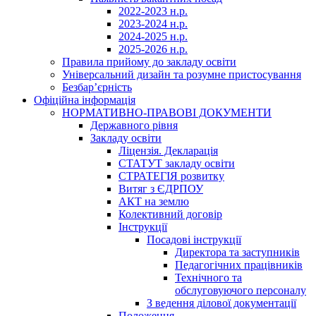
2022-2023 н.р.
2023-2024 н.р.
2024-2025 н.р.
2025-2026 н.р.
Правила прийому до закладу освіти
Універсальний дизайн та розумне пристосування
Безбар’єрність
Офіційна інформація
НОРМАТИВНО-ПРАВОВІ ДОКУМЕНТИ
Державного рівня
Закладу освіти
Ліцензія. Декларація
СТАТУТ закладу освіти
СТРАТЕГІЯ розвитку
Витяг з ЄДРПОУ
АКТ на землю
Колективний договір
Інструкції
Посадові інструкції
Директора та заступників
Педагогічних працівників
Технічного та
обслуговуючого персоналу
З ведення ділової документації
Положення