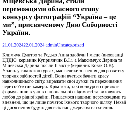
Міцевська Дарина, стали
переможцями обласного етапу
конкурсу фотографій “Україна – це
ми”, присвяченому Дню Соборності
України.
21.01.2024
22.01.2024
admin
Uncategorized
Климчук Дмитро та Редько Анна здобули І місце (вихованці
ЦТДЮ, керівник Куприянчик В.І.), а Максимчук Дарина та
Міцевська Дарина посіли ІІ місце (керівник Козак О.В).
Участь у таких конкурсах, має велике значення для розвитку
творчих здібностей дітей. Вони вчаться бачити красу
навколишнього світу, виражати свої думки та переживання
через об’єктив камери. Крім того, такі конкурси сприяють
формуванню в учнів національної свідомості та виховують
любов до рідної країни. Пишаємося нашими переможцями та
впевнені, що це лише початок їхнього творчого шляху. Нехай
ці досягнення будуть для всіх нас джерелом натхнення.