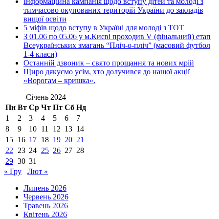
Інформаційна кампанія щодо вступу дітей та молоді з
тимчасово окупованих територій України до закладів
вищої освіти
5 міфів щодо вступу в Україні для молоді з ТОТ
З 01.06 по 05.06 у м.Києві проходив V (фінальний) етап
Всеукраїнських змагань “Пліч-о-пліч” (масовий футбол
1-4 класи)
Останній дзвоник – свято прощання та нових мрій
Щиро дякуємо усім, хто долучився до нашої акції
«Ворогам – кришка».
Січень 2024
Пн
Вт
Ср
Чт
Пт
Сб
Нд
1
2
3
4
5
6
7
8
9
10
11
12
13
14
15
16
17
18
19
20
21
22
23
24
25
26
27
28
29
30
31
« Гру
Лют »
Липень 2026
Червень 2026
Травень 2026
Квітень 2026