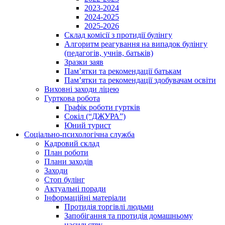
2023-2024
2024-2025
2025-2026
Склад комісії з протидії булінгу
Алгоритм реагування на випадок булінгу
(педагогів, учнів, батьків)
Зразки заяв
Пам’ятки та рекомендації батькам
Пам’ятки та рекомендації здобувачам освіти
Виховні заходи ліцею
Гурткова робота
Графік роботи гуртків
Сокіл (“ДЖУРА”)
Юний турист
Соціально-психологічна служба
Кадровий склад
План роботи
Плани заходів
Заходи
Стоп булінг
Актуальні поради
Інформаційні матеріали
Протидія торгівлі людьми
Запобігання та протидія домашньому
насильству