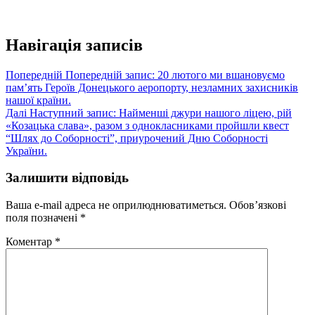
Навігація записів
Попередній
Попередній запис:
20 лютого ми вшановуємо
пам’ять Героїв Донецького аеропорту, незламних захисників
нашої країни.
Далі
Наступний запис:
Найменші джури нашого ліцею, рій
«Козацька слава», разом з однокласниками пройшли квест
“Шлях до Соборності”, приурочений Дню Соборності
України.
Залишити відповідь
Ваша e-mail адреса не оприлюднюватиметься.
Обов’язкові
поля позначені
*
Коментар
*