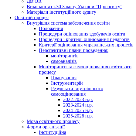
Дія.QR
Виконання ст.30 Закону України “Про освіту”
Матеріали інституційного аудиту
Освітній процес
Внутрішня система забезпечення освіти
Положення
Процедури оцінювання здобувачів освіти
Процедури і критерії оцінювання педагогів
Критерії оцінювання управлінських процесів
Перспективні плани проведення:
моніторингів
самоаналізів
Моніторинги та самооцінювання освітнього
процесу
Планування
Інструментарій
Результати внутрішнього
самооцінювання
2022-2023 н.р.
2023-2024 н.р.
2024-2025 н.р.
2025-2026 н.р.
Мова освітнього процесу
Форми організації
Інституційна