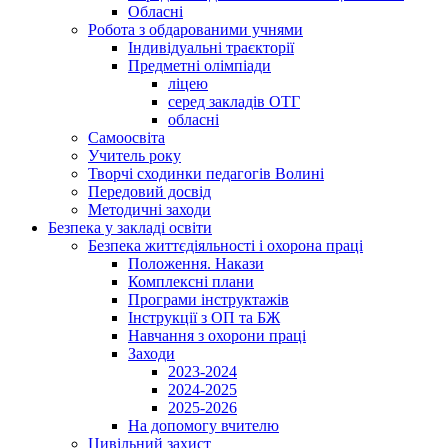
Обласні
Робота з обдарованими учнями
Індивідуальні траєкторії
Предметні олімпіади
ліцею
серед закладів ОТГ
обласні
Самоосвіта
Учитель року
Творчі сходинки педагогів Волині
Передовий досвід
Методичні заходи
Безпека у закладі освіти
Безпека життєдіяльності і охорона праці
Положення. Накази
Комплексні плани
Програми інструктажів
Інструкції з ОП та БЖ
Навчання з охорони праці
Заходи
2023-2024
2024-2025
2025-2026
На допомогу вчителю
Цивільний захист