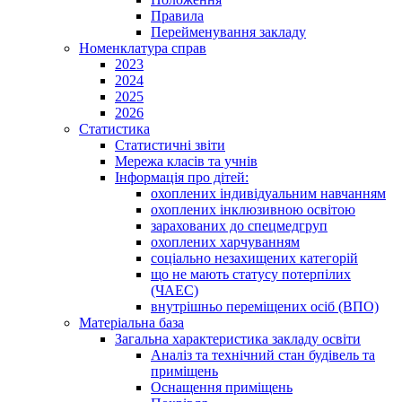
Правила
Перейменування закладу
Номенклатура справ
2023
2024
2025
2026
Статистика
Статистичні звіти
Мережа класів та учнів
Інформація про дітей:
охоплених індивідуальним навчанням
охоплених інклюзивною освітою
зарахованих до спецмедгруп
охоплених харчуванням
соціально незахищених категорій
що не мають статусу потерпілих
(ЧАЕС)
внутрішньо переміщених осіб (ВПО)
Матеріальна база
Загальна характеристика закладу освіти
Аналіз та технічний стан будівель та
приміщень
Оснащення приміщень