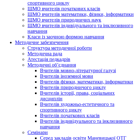
спортивного циклу
ШМО вчителів початкових класів
ШМО вчителів математики, фізики, інформатики
ШМО вчителів природничих наук
ШМО вчителів індивідуального та інклюзивного
навчання
Класи із заочною формою навчання
Методичне забезпечення
Структура методичної роботи
Методична рада
Атестація педкадрів
Методичні об’єднання
Вчителів мовно-літературної галузі
Вчителів іноземної мови
Вчителів фізики, математики, інформатики
Вчителів природничого циклу
Вчителів історії, права, соціальних
дисциплін
Вчителів художньо-естетичного та
спортивного циклу
Вчителів початкових класів
Вчителів індивідуального та інклюзивного
навчання
Семінари
Серед закладів освіти Маневицької ОТГ