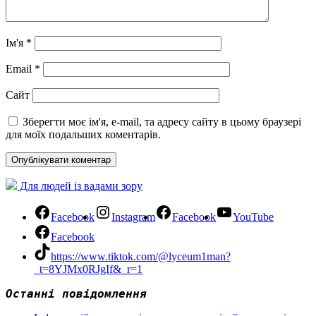
Ім'я
*
Email
*
Сайт
Зберегти моє ім'я, e-mail, та адресу сайту в цьому браузері
для моїх подальших коментарів.
Для людей із вадами зору
Facebook
Instagram
Facebook
YouTube
Facebook
https://www.tiktok.com/@lyceum1man?
_t=8YJMx0RJgIf&_r=1
Останні повідомлення