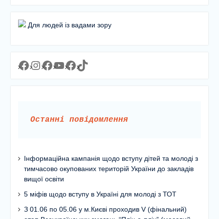
Для людей із вадами зору
Facebook
Instagram
Facebook
YouTube
Facebook
https://www.tiktok.com/@lyceum1man?_t=8YJMx0RJgIf&_r=1
Останні повідомлення
Інформаційна кампанія щодо вступу дітей та молоді з
тимчасово окупованих територій України до закладів
вищої освіти
5 міфів щодо вступу в Україні для молоді з ТОТ
З 01.06 по 05.06 у м.Києві проходив V (фінальний)