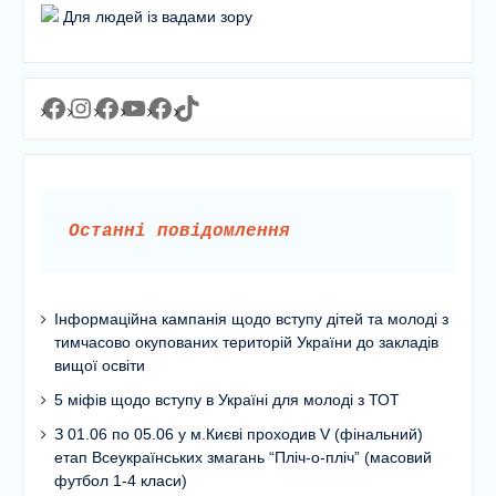
Для людей із вадами зору
Facebook
Instagram
Facebook
YouTube
Facebook
https://www.tiktok.com/@lyceum1man?_t=8YJMx0RJgIf&_r=1
Останні повідомлення
Інформаційна кампанія щодо вступу дітей та молоді з
тимчасово окупованих територій України до закладів
вищої освіти
5 міфів щодо вступу в Україні для молоді з ТОТ
З 01.06 по 05.06 у м.Києві проходив V (фінальний)
етап Всеукраїнських змагань “Пліч-о-пліч” (масовий
футбол 1-4 класи)