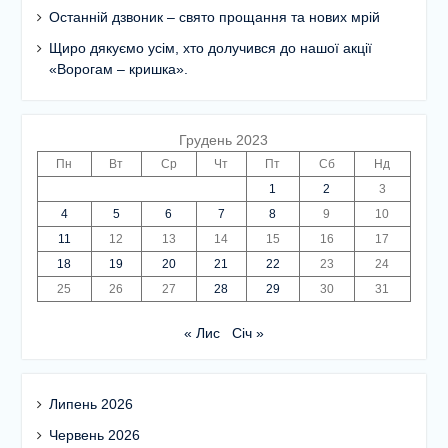
Останній дзвоник – свято прощання та нових мрій
Щиро дякуємо усім, хто долучився до нашої акції
«Ворогам – кришка».
Грудень 2023
Пн
Вт
Ср
Чт
Пт
Сб
Нд
1
2
3
4
5
6
7
8
9
10
11
12
13
14
15
16
17
18
19
20
21
22
23
24
25
26
27
28
29
30
31
« Лис
Січ »
Липень 2026
Червень 2026