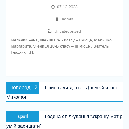
етапу Всеукраїнської
07.12.2023
дитячо-юнацької
військово-патріотичної гри
admin
«Сокіл» («Джура»)
У закладі освіти
Uncategorized
проведено підсумкову
педагогічну раду
Мельник Анна, учениця 8-Б класу – І місце, Малишко
Маргарита, учениця 10-Б класу – ІІІ місце . Вчитель
Гладких Т.П.
Навігація
Попередній
Попередній
Привітали діток з Днем Святого
записів
запис:
Миколая
Наступний
Далі
Година спілкування “Україну матір
запис:
умій захищати”