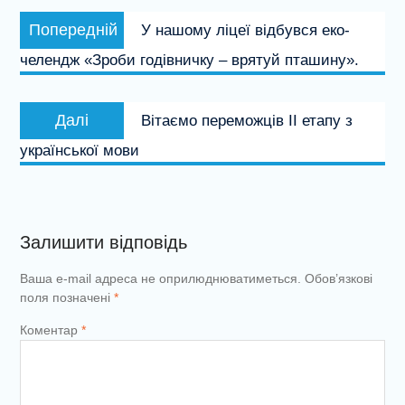
Навігація
Попередній
Попередній
У нашому ліцеї відбувся еко-
записів
запис:
челендж «Зроби годівничку – врятуй пташину».
Наступний
Далі
Вітаємо переможців ІІ етапу з
запис:
української мови
Залишити відповідь
Ваша e-mail адреса не оприлюднюватиметься.
Обов’язкові
поля позначені
*
Коментар
*