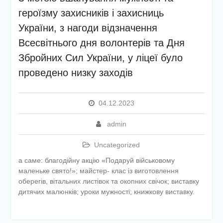
етапу Всеукраїнської
героїзму захисників і захисниць
дитячо-юнацької
України, з нагоди відзначення
військово-патріотичної гри
«Сокіл» («Джура»)
Всесвітнього дня волонтерів та Дня
У закладі освіти
Збройних Сил України, у ліцеї було
проведено підсумкову
педагогічну раду
проведено низку заходів
04.12.2023
admin
Uncategorized
а саме: благодійну акцію «Подаруй військовому
маленьке свято!»; майстер- клас із виготовлення
оберегів, вітальних листівок та окопних свічок; виставку
дитячих малюнків; уроки мужності; книжкову виставку.