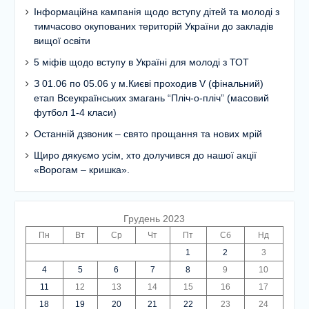
Інформаційна кампанія щодо вступу дітей та молоді з
тимчасово окупованих територій України до закладів
вищої освіти
5 міфів щодо вступу в Україні для молоді з ТОТ
З 01.06 по 05.06 у м.Києві проходив V (фінальний)
етап Всеукраїнських змагань “Пліч-о-пліч” (масовий
футбол 1-4 класи)
Останній дзвоник – свято прощання та нових мрій
Щиро дякуємо усім, хто долучився до нашої акції
«Ворогам – кришка».
Грудень 2023
Пн
Вт
Ср
Чт
Пт
Сб
Нд
1
2
3
4
5
6
7
8
9
10
11
12
13
14
15
16
17
18
19
20
21
22
23
24