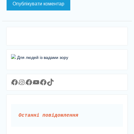
Для людей із вадами зору
Facebook
Instagram
Facebook
YouTube
Facebook
https://www.tiktok.com/@lyceum1man?_t=8YJMx0RJgIf&_r=1
Останні повідомлення