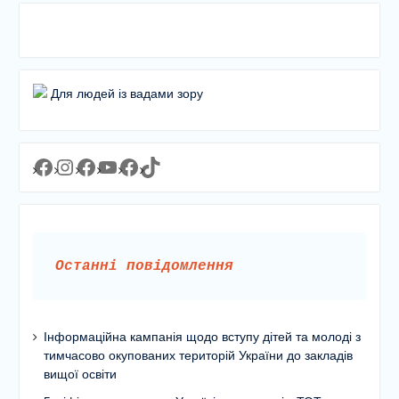
Для людей із вадами зору
Facebook
Instagram
Facebook
YouTube
Facebook
https://www.tiktok.com/@lyceum1man?_t=8YJMx0RJgIf&_r=1
Останні повідомлення
Інформаційна кампанія щодо вступу дітей та молоді з
тимчасово окупованих територій України до закладів
вищої освіти