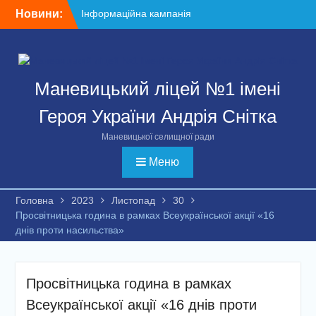
Перейти
Новини:
Інформаційна кампанія
до
щодо вступу дітей та
вмісту
молоді з тимчасово
окупованих територій
України до закладів вищої
Маневицький ліцей №1 імені
освіти
5 міфів щодо вступу в
Героя України Андрія Снітка
Україні для молоді з ТОТ
З 01.06 по 05.06 у м.Києві
Маневицької селищної ради
проходив V (фінальний)
етап Всеукраїнських
Меню
змагань “Пліч-о-пліч”
(масовий футбол 1-4
Головна
2023
Листопад
30
класи)
Просвітницька година в рамках Всеукраїнської акції «16
Останній дзвоник – свято
днів проти насильства»
прощання та нових мрій
Щиро дякуємо усім, хто
долучився до нашої акції
«Ворогам – кришка».
Просвітницька година в рамках
Джури рою «Воля» –
Всеукраїнської акції «16 днів проти
срібні призери обласного