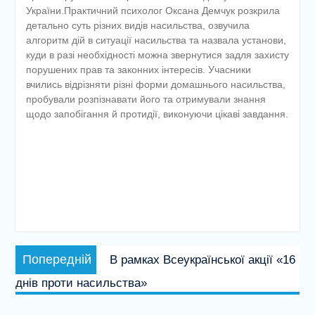
України.Практичний психолог Оксана Демчук розкрила
детально суть різних видів насильства, озвучила
алгоритм дій в ситуації насильства та назвала установи,
куди в разі необхідності можна звернутися задля захисту
порушених прав та законних інтересів. Учасники
вчились відрізняти різні форми домашнього насильства,
пробували розпізнавати його та отримували знання
щодо запобігання й протидії, виконуючи цікаві завдання.
Навігація
Попередній
Попередній
В рамках Всеукраїнської акції «16
записів
запис:
днів проти насильства»