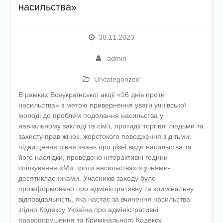
насильства»
етапу Всеукраїнської
дитячо-юнацької
військово-патріотичної гри
«Сокіл» («Джура»)
30.11.2023
У закладі освіти
проведено підсумкову
admin
педагогічну раду
Uncategorized
В рамках Всеукраїнської акції «16 днів проти
насильства» з метою привернення уваги учнівської
молоді до проблем подолання насильства у
навчальному закладі та сім’ї, протидії торгівлі людьми та
захисту прав жінок, жорстокого поводження з дітьми,
підвищення рівня знань про різні види насильства та
його наслідки, проведено інтерактивні години
спілкування «Ми проти насильства» з учнями-
десятикласниками. Учасників заходу було
проінформовано про адміністративну та кримінальну
відповідальність, яка настає за вчинення насильства
згідно Кодексу України про адміністративні
правопорушення та Кримінального Кодексу