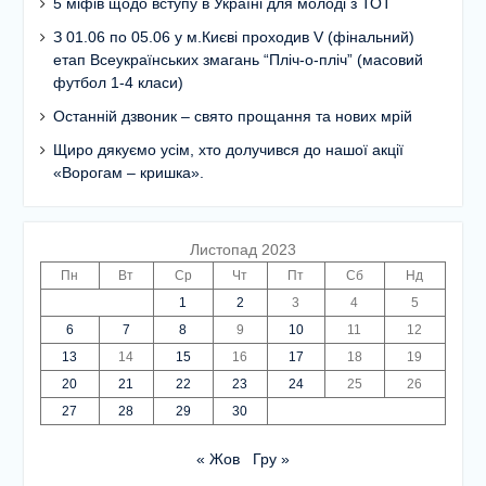
5 міфів щодо вступу в Україні для молоді з ТОТ
З 01.06 по 05.06 у м.Києві проходив V (фінальний)
етап Всеукраїнських змагань “Пліч-о-пліч” (масовий
футбол 1-4 класи)
Останній дзвоник – свято прощання та нових мрій
Щиро дякуємо усім, хто долучився до нашої акції
«Ворогам – кришка».
Листопад 2023
Пн
Вт
Ср
Чт
Пт
Сб
Нд
1
2
3
4
5
6
7
8
9
10
11
12
13
14
15
16
17
18
19
20
21
22
23
24
25
26
27
28
29
30
« Жов
Гру »