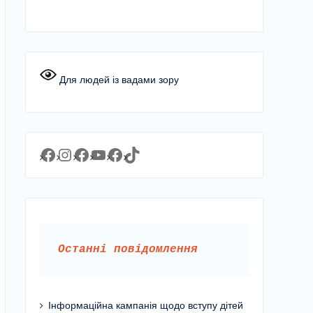
Для людей із вадами зору
Facebook
Instagram
Facebook
YouTube
Facebook
https://www.tiktok.com/@lyceum1man?_t=8YJMx0RJgIf&_r=1
Останні повідомлення
Інформаційна кампанія щодо вступу дітей