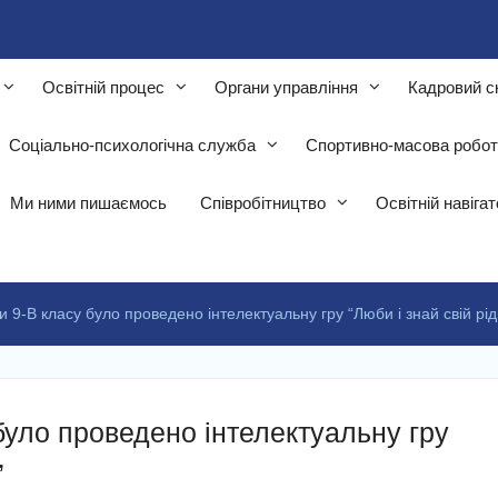
Освітній процес
Органи управління
Кадровий с
Соціально-психологічна служба
Спортивно-масова робо
Ми ними пишаємось
Співробітництво
Освітній навіга
и 9-В класу було проведено інтелектуальну гру “Люби і знай свій рі
було проведено інтелектуальну гру
”