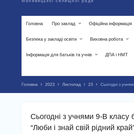
Маневицької селищної ради
Головна
Про заклад
Офіційна інформація
Безпека у закладі освіти
Виховна робота
Інформація для батьків та учнів
ДПА і НМТ
Головна
2023
Листопад
23
Сьогодні з учням
Сьогодні з учнями 9-В класу 
“Люби і знай свій рідний край