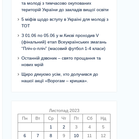
та молоді з тимчасово окупованих
територій України до закладів вищої освіти
5 міфів щодо вступу в Україні для молоді з
ТОТ
З 01.06 по 05.06 у м.Києві проходив V
(фінальний) етап Всеукраїнських змагань
“Пліч-о-пліч” (масовий футбол 1-4 класи)
Останній дзвоник – свято прощання та
нових мрій
Щиро дякуємо усім, хто долучився до
нашої акції «Ворогам – кришка».
Листопад 2023
Пн
Вт
Ср
Чт
Пт
Сб
Нд
1
2
3
4
5
6
7
8
9
10
11
12