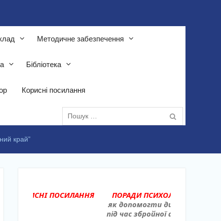
клад
Методичне забезпечення
та
Бібліотека
тор
Корисні посилання
Пошук:
дний край”
ПОРАДИ ПСИХОЛОГА
НОВИНИ
РОЗКЛАД УРОКІ
як допомогти дитині
під час збройної агресії