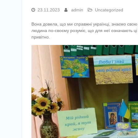
23.11.2023
admin
Uncategorized
Вона довела, що ми справжні українці, знаємо свою 
людина по-своєму розуміє, що для неї означають ці
привітно.