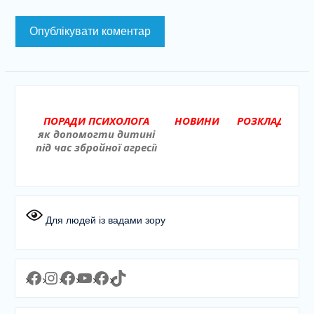
ПОРАДИ ПСИХОЛОГА
НОВИНИ
РОЗКЛАД УРОКІВ
як допомогти дитині
під час збройної агресії
Для людей із вадами зору
Facebook
Instagram
Facebook
YouTube
Facebook
https://www.tiktok.com/@lyceum1man?_t=8YJMx0RJgIf&_r=1