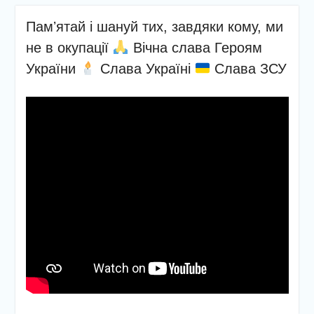
педагогічну раду
Інформаційна кампанія
Памʼятай і шануй тих, завдяки кому, ми
щодо вступу дітей та
не в окупації
Вічна слава Героям
молоді з тимчасово
України
Слава Україні
Слава ЗСУ
окупованих територій
України до закладів вищої
освіти
01.10.2023
admin
Uncategorized