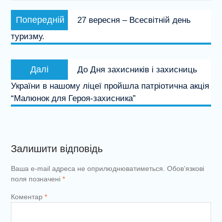
Навігація
Попередній
Попередній
27 вересня – Всесвітній день
записів
запис:
туризму.
Наступний
Далі
До Дня захисників і захисниць
запис:
України в нашому ліцеї пройшла патріотична акція
“Малюнок для Героя-захисника”
Залишити відповідь
Ваша e-mail адреса не оприлюднюватиметься.
Обов’язкові
поля позначені
*
Коментар
*