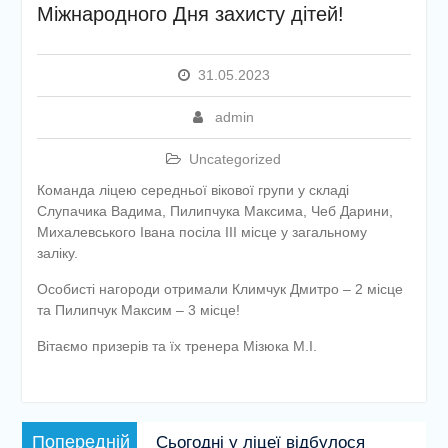
Міжнародного Дня захисту дітей!
етапу Всеукраїнської
дитячо-юнацької
військово-патріотичної гри
«Сокіл» («Джура»)
31.05.2023
У закладі освіти
проведено підсумкову
admin
педагогічну раду
Uncategorized
Команда ліцею середньої вікової групи у складі
Слупачика Вадима, Пилипчука Максима, Чеб Дарини,
Михалевського Івана посіла III місце у загальному
заліку.
Особисті нагороди отримали Климчук Дмитро – 2 місце
та Пилипчук Максим – 3 місце!
Вітаємо призерів та їх тренера Мізюка М.І.
Навігація
Попередній
Попередній
Сьогодні у ліцеї відбулося