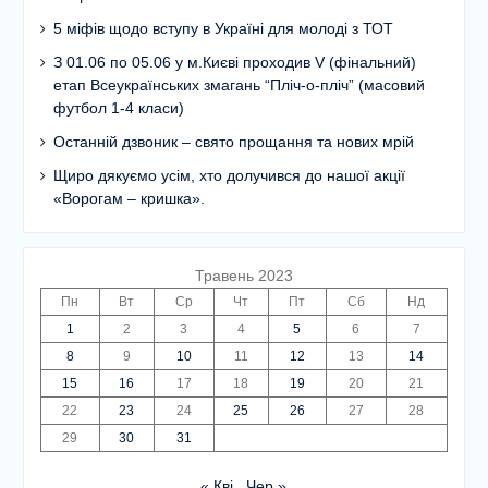
5 міфів щодо вступу в Україні для молоді з ТОТ
З 01.06 по 05.06 у м.Києві проходив V (фінальний)
етап Всеукраїнських змагань “Пліч-о-пліч” (масовий
футбол 1-4 класи)
Останній дзвоник – свято прощання та нових мрій
Щиро дякуємо усім, хто долучився до нашої акції
«Ворогам – кришка».
Травень 2023
Пн
Вт
Ср
Чт
Пт
Сб
Нд
1
2
3
4
5
6
7
8
9
10
11
12
13
14
15
16
17
18
19
20
21
22
23
24
25
26
27
28
29
30
31
« Кві
Чер »