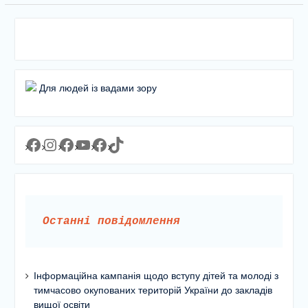
Для людей із вадами зору
Facebook
Instagram
Facebook
YouTube
Facebook
https://www.tiktok.com/@lyceum1man?_t=8YJMx0RJgIf&_r=1
Останні повідомлення
Інформаційна кампанія щодо вступу дітей та молоді з
тимчасово окупованих територій України до закладів
вищої освіти