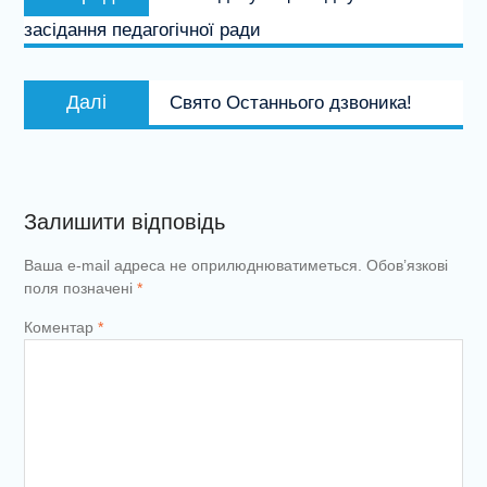
записів
запис:
засідання педагогічної ради
Наступний
Далі
Свято Останнього дзвоника!
запис:
Залишити відповідь
Ваша e-mail адреса не оприлюднюватиметься.
Обов’язкові
поля позначені
*
Коментар
*