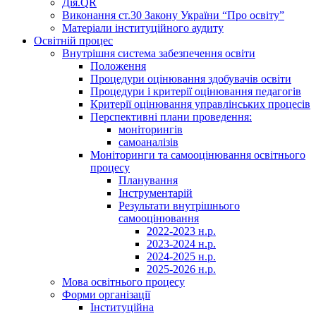
Дія.QR
Виконання ст.30 Закону України “Про освіту”
Матеріали інституційного аудиту
Освітній процес
Внутрішня система забезпечення освіти
Положення
Процедури оцінювання здобувачів освіти
Процедури і критерії оцінювання педагогів
Критерії оцінювання управлінських процесів
Перспективні плани проведення:
моніторингів
самоаналізів
Моніторинги та самооцінювання освітнього
процесу
Планування
Інструментарій
Результати внутрішнього
самооцінювання
2022-2023 н.р.
2023-2024 н.р.
2024-2025 н.р.
2025-2026 н.р.
Мова освітнього процесу
Форми організації
Інституційна