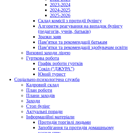
2023-2024
2024-2025
2025-2026
Склад комісії з протидії булінгу
Алгоритм реагування на випадок булінгу
(педагогів, учнів, батьків)
Зразки заяв
Пам’ятки та рекомендації батькам
Пам’ятки та рекомендації здобувачам освіти
Виховні заходи ліцею
Гурткова робота
Графік роботи гуртків
Сокіл (“ДЖУРА”)
Юний турист
Соціально-психологічна служба
Кадровий склад
План роботи
Плани заходів
Заходи
Стоп булінг
Актуальні поради
Інформаційні матеріали
Протидія торгівлі людьми
Запобігання та протидія домашньому
насильству