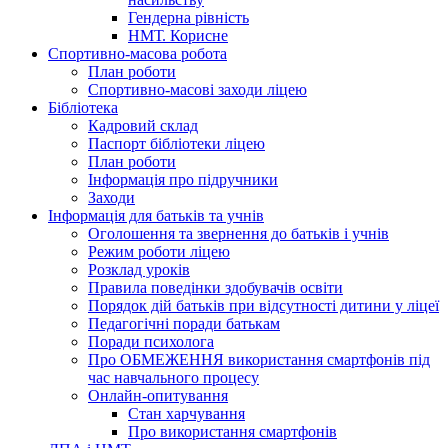
Гендерна рівність
НМТ. Корисне
Спортивно-масова робота
План роботи
Спортивно-масові заходи ліцею
Бібліотека
Кадровий склад
Паспорт бібліотеки ліцею
План роботи
Інформація про підручники
Заходи
Інформація для батьків та учнів
Оголошення та звернення до батьків і учнів
Режим роботи ліцею
Розклад уроків
Правила поведінки здобувачів освіти
Порядок дій батьків при відсутності дитини у ліцеї
Педагогічні поради батькам
Поради психолога
Про ОБМЕЖЕННЯ використання смартфонів під
час навчального процесу
Онлайн-опитування
Стан харчування
Про використання смартфонів