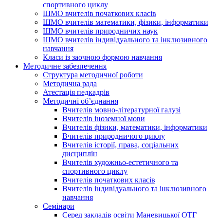
спортивного циклу
ШМО вчителів початкових класів
ШМО вчителів математики, фізики, інформатики
ШМО вчителів природничих наук
ШМО вчителів індивідуального та інклюзивного
навчання
Класи із заочною формою навчання
Методичне забезпечення
Структура методичної роботи
Методична рада
Атестація педкадрів
Методичні об’єднання
Вчителів мовно-літературної галузі
Вчителів іноземної мови
Вчителів фізики, математики, інформатики
Вчителів природничого циклу
Вчителів історії, права, соціальних
дисциплін
Вчителів художньо-естетичного та
спортивного циклу
Вчителів початкових класів
Вчителів індивідуального та інклюзивного
навчання
Семінари
Серед закладів освіти Маневицької ОТГ