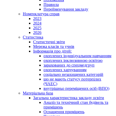
Правила
Перейменування закладу
Номенклатура справ
2023
2024
2025
2026
Статистика
Статистичні звіти
Мережа класів та учнів
Інформація про дітей:
охоплених індивідуальним навчанням
охоплених інклюзивною освітою
зарахованих до спецмедгруп
охоплених харчуванням
соціально незахищених категорій
що не мають статусу потерпілих
(ЧАЕС)
внутрішньо переміщених осіб (ВПО)
Матеріальна база
Загальна характеристика закладу освіти
Аналіз та технічний стан будівель та
приміщень
Оснащення приміщень