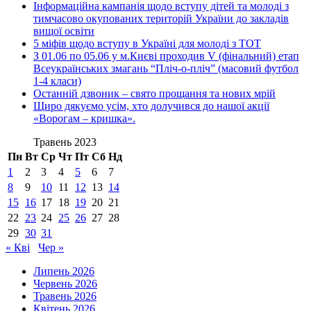
Інформаційна кампанія щодо вступу дітей та молоді з
тимчасово окупованих територій України до закладів
вищої освіти
5 міфів щодо вступу в Україні для молоді з ТОТ
З 01.06 по 05.06 у м.Києві проходив V (фінальний) етап
Всеукраїнських змагань “Пліч-о-пліч” (масовий футбол
1-4 класи)
Останній дзвоник – свято прощання та нових мрій
Щиро дякуємо усім, хто долучився до нашої акції
«Ворогам – кришка».
Травень 2023
Пн
Вт
Ср
Чт
Пт
Сб
Нд
1
2
3
4
5
6
7
8
9
10
11
12
13
14
15
16
17
18
19
20
21
22
23
24
25
26
27
28
29
30
31
« Кві
Чер »
Липень 2026
Червень 2026
Травень 2026
Квітень 2026