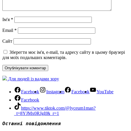
Ім'я
*
Email
*
Сайт
Зберегти моє ім'я, e-mail, та адресу сайту в цьому браузері
для моїх подальших коментарів.
Для людей із вадами зору
Facebook
Instagram
Facebook
YouTube
Facebook
https://www.tiktok.com/@lyceum1man?
_t=8YJMx0RJgIf&_r=1
Останні повідомлення