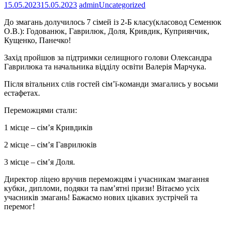
15.05.2023
15.05.2023
admin
Uncategorized
До змагань долучилось 7 сімей із 2-Б класу(класовод Семенюк
О.В.): Годованюк, Гаврилюк, Доля, Кривдик, Куприянчик,
Кущенко, Панечко!
Захід пройшов за підтримки селищного голови Олександра
Гаврилюка та начальника відділу освіти Валерія Марчука.
Після вітальних слів гостей сімʼї-команди змагались у восьми
естафетах.
Переможцями стали:
1 місце – сімʼя Кривдиків
2 місце – сімʼя Гаврилюків
3 місце – сімʼя Доля.
Директор ліцею вручив переможцям і учасникам змагання
кубки, дипломи, подяки та памʼятні призи! Вітаємо усіх
учасників змагань! Бажаємо нових цікавих зустрічей та
перемог!