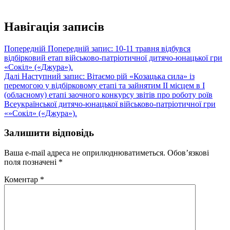
Навігація записів
Попередній
Попередній запис:
10-11 травня відбувся
відбірковий етап військово-патріотичної дитячо-юнацької гри
«Сокіл» («Джура»).
Далі
Наступний запис:
Вітаємо рій «Козацька сила» із
перемогою у відбірковому етапі та зайнятим ІІ місцем в І
(обласному) етапі заочного конкурсу звітів про роботу роїв
Всеукраїнської дитячо-юнацької військово-патріотичної гри
«»Сокіл» («Джура»).
Залишити відповідь
Ваша e-mail адреса не оприлюднюватиметься.
Обов’язкові
поля позначені
*
Коментар
*