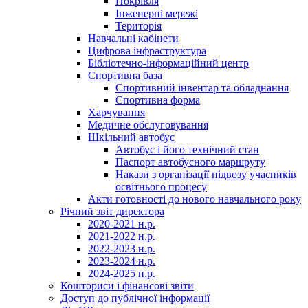
Покрівля
Інженерні мережі
Територія
Навчальні кабінети
Цифрова інфраструктура
Бібліотечно-інформаційний центр
Спортивна база
Спортивний інвентар та обладнання
Спортивна форма
Харчування
Медичне обслуговування
Шкільний автобус
Автобус і його технічний стан
Паспорт автобусного маршруту
Накази з організації підвозу учасників
освітнього процесу
Акти готовності до нового навчального року
Річний звіт директора
2020-2021 н.р.
2021-2022 н.р.
2022-2023 н.р.
2023-2024 н.р.
2024-2025 н.р.
Кошториси і фінансові звіти
Доступ до публічної інформації