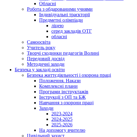
Обласні
Робота з обдарованими учнями
Індивідуальні траєкторії
Предметні олімпіади
ліцею
серед закладів ОТГ
обласні
Самоосвіта
Учитель року
Творчі сходинки педагогів Волині
Передовий досвід
Методичні заходи
Безпека у закладі освіти
Безпека життєдіяльності і охорона праці
Положення. Накази
Комплексні плани
Програми інструктажів
Інструкції з ОП та БЖ
Навчання з охорони праці
Заходи
2023-2024
2024-2025
2025-2026
На допомогу вчителю
Цивільний захист