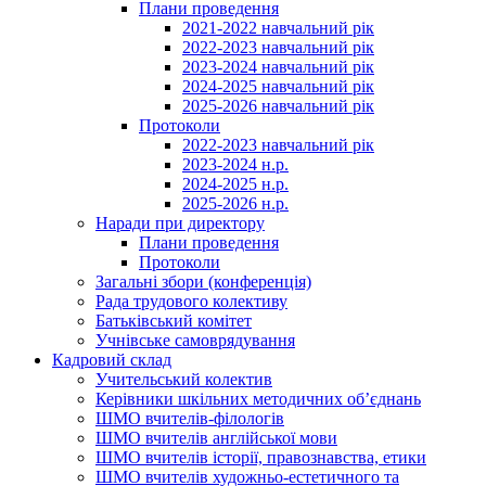
Плани проведення
2021-2022 навчальний рік
2022-2023 навчальний рік
2023-2024 навчальний рік
2024-2025 навчальний рік
2025-2026 навчальний рік
Протоколи
2022-2023 навчальний рік
2023-2024 н.р.
2024-2025 н.р.
2025-2026 н.р.
Наради при директору
Плани проведення
Протоколи
Загальні збори (конференція)
Рада трудового колективу
Батьківський комітет
Учнівське самоврядування
Кадровий склад
Учительський колектив
Керівники шкільних методичних об’єднань
ШМО вчителів-філологів
ШМО вчителів англійської мови
ШМО вчителів історії, правознавства, етики
ШМО вчителів художньо-естетичного та