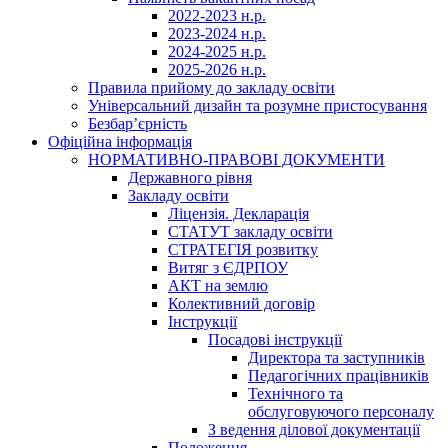
2022-2023 н.р.
2023-2024 н.р.
2024-2025 н.р.
2025-2026 н.р.
Правила прийому до закладу освіти
Універсальний дизайн та розумне пристосування
Безбар’єрність
Офіційна інформація
НОРМАТИВНО-ПРАВОВІ ДОКУМЕНТИ
Державного рівня
Закладу освіти
Ліцензія. Декларація
СТАТУТ закладу освіти
СТРАТЕГІЯ розвитку
Витяг з ЄДРПОУ
АКТ на землю
Колективний договір
Інструкції
Посадові інструкції
Директора та заступників
Педагогічних працівників
Технічного та
обслуговуючого персоналу
З ведення ділової документації
Положення