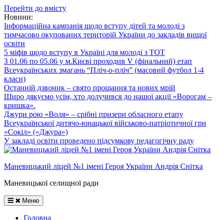
Перейти до вмісту
Новини:
Інформаційна кампанія щодо вступу дітей та молоді з
тимчасово окупованих територій України до закладів вищої
освіти
5 міфів щодо вступу в Україні для молоді з ТОТ
З 01.06 по 05.06 у м.Києві проходив V (фінальний) етап
Всеукраїнських змагань “Пліч-о-пліч” (масовий футбол 1-4
класи)
Останній дзвоник – свято прощання та нових мрій
Щиро дякуємо усім, хто долучився до нашої акції «Ворогам –
кришка».
Джури рою «Воля» – срібні призери обласного етапу
Всеукраїнської дитячо-юнацької військово-патріотичної гри
«Сокіл» («Джура»)
У закладі освіти проведено підсумкову педагогічну раду
Маневицький ліцей №1 імені Героя України Андрія Снітка
Маневицької селищної ради
Меню
Головна