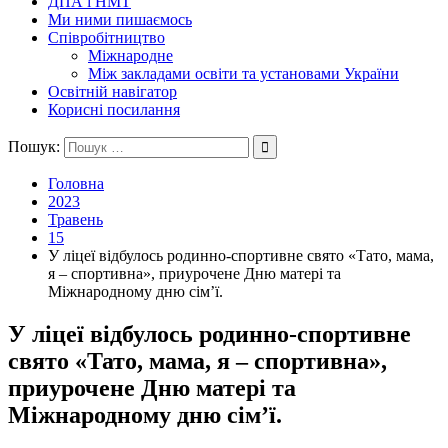
ДПА і НМТ
Ми ними пишаємось
Співробітництво
Міжнародне
Між закладами освіти та установами України
Освітній навігатор
Корисні посилання
Пошук:
Головна
2023
Травень
15
У ліцеї відбулось родинно-спортивне свято «Тато, мама,
я – спортивна», приурочене Дню матері та
Міжнародному дню сімʼї.
У ліцеї відбулось родинно-спортивне
свято «Тато, мама, я – спортивна»,
приурочене Дню матері та
Міжнародному дню сімʼї.