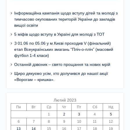
Інформаційна кампанія щодо вступу дітей та молоді з
тимчасово окупованих територій України до закладів
вищої освіти
5 міфів щодо вступу в Україні для молоді з ТОТ
З 01.06 по 05.06 у м.Києві проходив V (фінальний)
етап Всеукраїнських змагань “Пліч-о-пліч” (масовий
футбол 1-4 класи)
Останній дзвоник – свято прощання та нових мрій
Щиро дякуємо усім, хто долучився до нашої акції
«Ворогам – кришка».
Лютий 2023
Пн
Вт
Ср
Чт
Пт
Сб
Нд
1
2
3
4
5
6
7
8
9
10
11
12