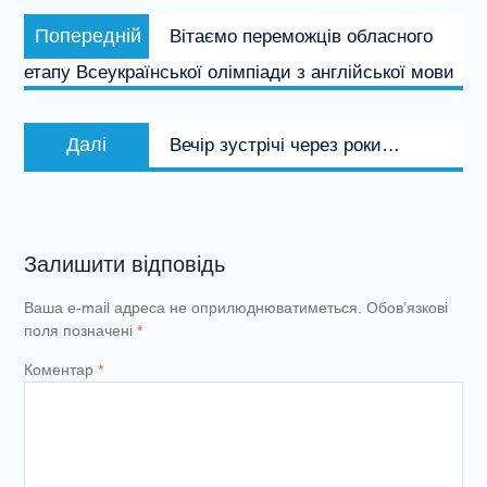
Навігація
Попередній
Попередній
Вітаємо переможців обласного
записів
запис:
етапу Всеукраїнської олімпіади з англійської мови
Наступний
Далі
Вечір зустрічі через роки…
запис:
Залишити відповідь
Ваша e-mail адреса не оприлюднюватиметься.
Обов’язкові
поля позначені
*
Коментар
*