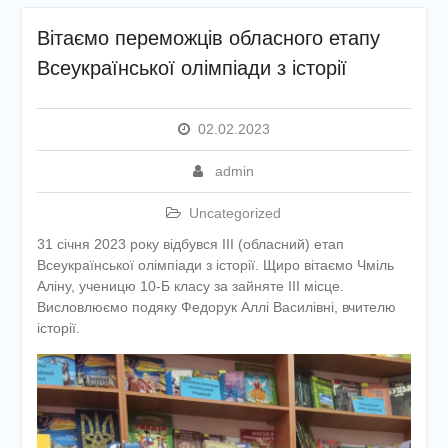
щодо вступу дітей та
молоді з тимчасово
Вітаємо переможців обласного етапу
окупованих територій
Всеукраїнської олімпіади з історії
України до закладів вищої
освіти
5 міфів щодо вступу в
02.02.2023
Україні для молоді з ТОТ
admin
Uncategorized
31 січня 2023 року відбувся ІІІ (обласний) етап
Всеукраїнської олімпіади з історії. Щиро вітаємо Чміль
Аліну, ученицю 10-Б класу за зайняте ІІІ місце.
Висловлюємо подяку Федорук Аллі Василівні, вчителю
історії.