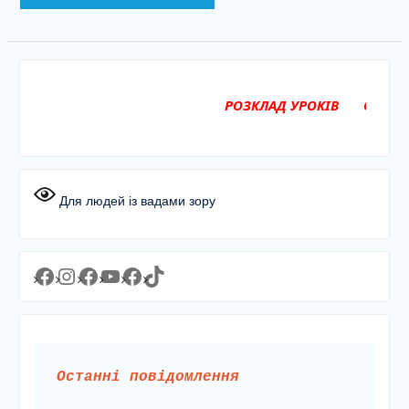
РОЗКЛАД УРОКІВ
ОГОЛОШЕН
для педагог
Для людей із вадами зору
Facebook
Instagram
Facebook
YouTube
Facebook
https://www.tiktok.com/@lyceum1man?_t=8YJMx0RJgIf&_r=1
Останні повідомлення