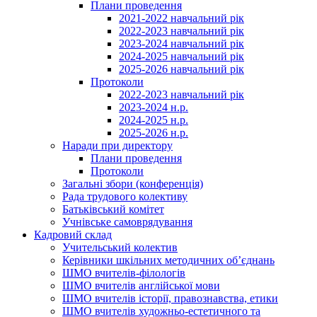
Плани проведення
2021-2022 навчальний рік
2022-2023 навчальний рік
2023-2024 навчальний рік
2024-2025 навчальний рік
2025-2026 навчальний рік
Протоколи
2022-2023 навчальний рік
2023-2024 н.р.
2024-2025 н.р.
2025-2026 н.р.
Наради при директору
Плани проведення
Протоколи
Загальні збори (конференція)
Рада трудового колективу
Батьківський комітет
Учнівське самоврядування
Кадровий склад
Учительський колектив
Керівники шкільних методичних об’єднань
ШМО вчителів-філологів
ШМО вчителів англійської мови
ШМО вчителів історії, правознавства, етики
ШМО вчителів художньо-естетичного та