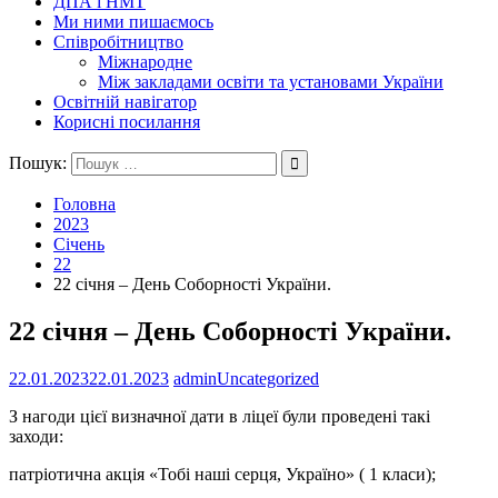
ДПА і НМТ
Ми ними пишаємось
Співробітництво
Міжнародне
Між закладами освіти та установами України
Освітній навігатор
Корисні посилання
Пошук:
Головна
2023
Січень
22
22 січня – День Соборності України.
22 січня – День Соборності України.
22.01.2023
22.01.2023
admin
Uncategorized
З нагоди цієї визначної дати в ліцеї були проведені такі
заходи:
патріотична акція «Тобі наші серця, Україно» ( 1 класи);