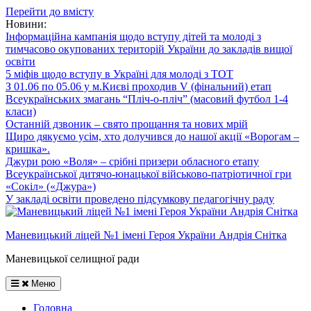
Перейти до вмісту
Новини:
Інформаційна кампанія щодо вступу дітей та молоді з
тимчасово окупованих територій України до закладів вищої
освіти
5 міфів щодо вступу в Україні для молоді з ТОТ
З 01.06 по 05.06 у м.Києві проходив V (фінальний) етап
Всеукраїнських змагань “Пліч-о-пліч” (масовий футбол 1-4
класи)
Останній дзвоник – свято прощання та нових мрій
Щиро дякуємо усім, хто долучився до нашої акції «Ворогам –
кришка».
Джури рою «Воля» – срібні призери обласного етапу
Всеукраїнської дитячо-юнацької військово-патріотичної гри
«Сокіл» («Джура»)
У закладі освіти проведено підсумкову педагогічну раду
Маневицький ліцей №1 імені Героя України Андрія Снітка
Маневицької селищної ради
Меню
Головна