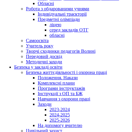
Обласні
Робота з обдарованими учнями
Індивідуальні траєкторії
Предметні олімпіади
ліцею
серед закладів ОТГ
обласні
Самоосвіта
Учитель року
Творчі сходинки педагогів Волині
Передовий досвід
Методичні заходи
Безпека у закладі освіти
Безпека життєдіяльності і охорона праці
Положення. Накази
Комплексні плани
Програми інструктажів
Інструкції з ОП та БЖ
Навчання з охорони праці
Заходи
2023-2024
2024-2025
2025-2026
На допомогу вчителю
Цивільний захист