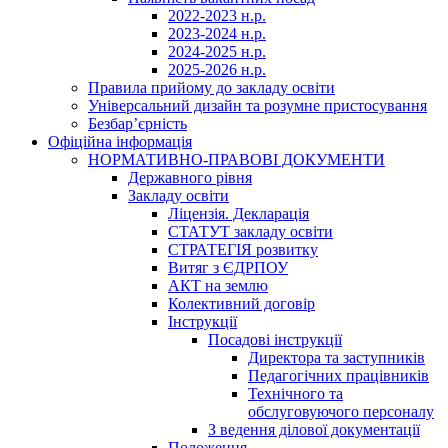
2022-2023 н.р.
2023-2024 н.р.
2024-2025 н.р.
2025-2026 н.р.
Правила прийому до закладу освіти
Універсальний дизайн та розумне пристосування
Безбар’єрність
Офіційна інформація
НОРМАТИВНО-ПРАВОВІ ДОКУМЕНТИ
Державного рівня
Закладу освіти
Ліцензія. Декларація
СТАТУТ закладу освіти
СТРАТЕГІЯ розвитку
Витяг з ЄДРПОУ
АКТ на землю
Колективний договір
Інструкції
Посадові інструкції
Директора та заступників
Педагогічних працівників
Технічного та
обслуговуючого персоналу
З ведення ділової документації
Положення