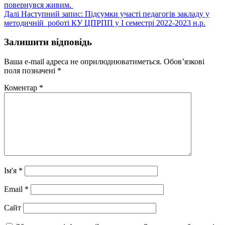
повернувся живим.
Далі
Наступний запис:
Підсумки участі педагогів закладу у
методичній роботі КУ ЦПРПП у І семестрі 2022-2023 н.р.
Залишити відповідь
Ваша e-mail адреса не оприлюднюватиметься.
Обов’язкові
поля позначені
*
Коментар
*
Ім'я
*
Email
*
Сайт