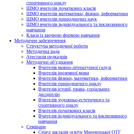
спортивного циклу
ШМО вчителів початкових класів
ШМО вчителів математики, фізики, інформатики
ШМО вчителів природничих наук
ШМО вчителів індивідуального та інклюзивного
навчання
Класи із заочною формою навчання
Методичне забезпечення
Структура методичної роботи
Методична рада
Атестація педкадрів
Методичні об’єднання
Вчителів мовно-літературної галузі
Вчителів іноземної мови
Вчителів фізики, математики, інформатики
Вчителів природничого циклу
Вчителів історії, права, соціальних
дисциплін
Вчителів художньо-естетичного та
спортивного циклу
Вчителів початкових класів
Вчителів індивідуального та інклюзивного
навчання
Семінари
Серед закладів освіти Маневицької ОТГ