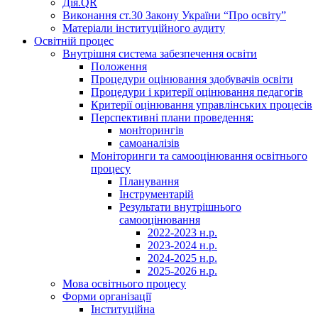
Дія.QR
Виконання ст.30 Закону України “Про освіту”
Матеріали інституційного аудиту
Освітній процес
Внутрішня система забезпечення освіти
Положення
Процедури оцінювання здобувачів освіти
Процедури і критерії оцінювання педагогів
Критерії оцінювання управлінських процесів
Перспективні плани проведення:
моніторингів
самоаналізів
Моніторинги та самооцінювання освітнього
процесу
Планування
Інструментарій
Результати внутрішнього
самооцінювання
2022-2023 н.р.
2023-2024 н.р.
2024-2025 н.р.
2025-2026 н.р.
Мова освітнього процесу
Форми організації
Інституційна