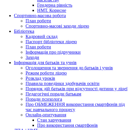
Гендерна рівність
НМТ. Корисне
Спортивно-масова робота
План роботи
Спортивно-масові заходи ліцею
Бібліотека
Кадровий склад
Паспорт бібліотеки ліцею
План роботи
Інформація про підручники
Заходи
Інформація для батьків та учнів
Оголошення та звернення до батьків і учнів
Режим роботи ліцею
Розклад уроків
Правила поведінки здобувачів освіти
Порядок дій батьків при відсутності дитини у ліцеї
Педагогічні поради батькам
Поради психолога
Про ОБМЕЖЕННЯ використання смартфонів під
час навчального процесу
Онлайн-опитування
Стан харчування
Про використання смартфонів