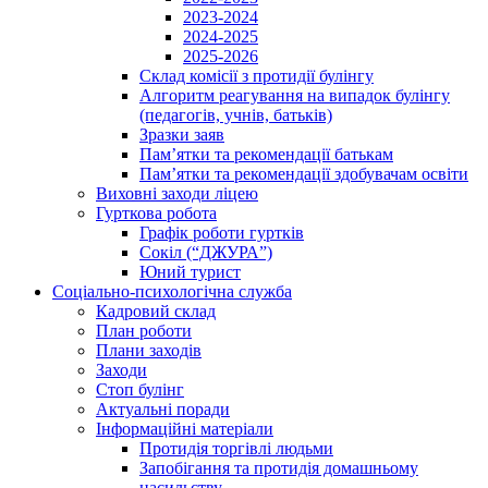
2023-2024
2024-2025
2025-2026
Склад комісії з протидії булінгу
Алгоритм реагування на випадок булінгу
(педагогів, учнів, батьків)
Зразки заяв
Пам’ятки та рекомендації батькам
Пам’ятки та рекомендації здобувачам освіти
Виховні заходи ліцею
Гурткова робота
Графік роботи гуртків
Сокіл (“ДЖУРА”)
Юний турист
Соціально-психологічна служба
Кадровий склад
План роботи
Плани заходів
Заходи
Стоп булінг
Актуальні поради
Інформаційні матеріали
Протидія торгівлі людьми
Запобігання та протидія домашньому
насильству