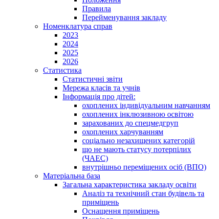
Правила
Перейменування закладу
Номенклатура справ
2023
2024
2025
2026
Статистика
Статистичні звіти
Мережа класів та учнів
Інформація про дітей:
охоплених індивідуальним навчанням
охоплених інклюзивною освітою
зарахованих до спецмедгруп
охоплених харчуванням
соціально незахищених категорій
що не мають статусу потерпілих
(ЧАЕС)
внутрішньо переміщених осіб (ВПО)
Матеріальна база
Загальна характеристика закладу освіти
Аналіз та технічний стан будівель та
приміщень
Оснащення приміщень