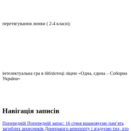
перетягування линви ( 2-4 класи);
інтелектуальна гра в бібліотеці ліцею «Одна, єдина – Соборна
Україна»
Навігація записів
Попередній
Попередній запис:
16 січня вшановуємо пам’ять
загиблих захисників Донецького аеропорту і згадуємо тих, хто