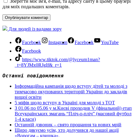
Зберегти моє ім'я, e-mail, та адресу сайту в цьому браузері
для моїх подальших коментарів.
Для людей із вадами зору
Facebook
Instagram
Facebook
YouTube
Facebook
https://www.tiktok.com/@lyceum1man?
_t=8YJMx0RJgIf&_r=1
Останні повідомлення
Інформаційна кампанія щодо вступу дітей та молоді з
тимчасово окупованих територій України до закладів
вищої освіти
5 міфів щодо вступу в Україні для молоді з ТОТ
З 01.06 по 05.06 у м.Києві проходив V (фінальний) етап
Всеукраїнських змагань “Пліч-о-пліч” (масовий футбол
1-4 класи)
Останній дзвоник – свято прощання та нових мрій
Щиро дякуємо усім, хто долучився до нашої акції
«Ворогам – кришка».