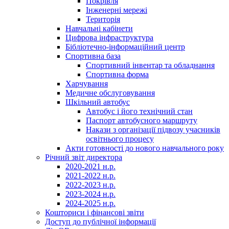
Покрівля
Інженерні мережі
Територія
Навчальні кабінети
Цифрова інфраструктура
Бібліотечно-інформаційний центр
Спортивна база
Спортивний інвентар та обладнання
Спортивна форма
Харчування
Медичне обслуговування
Шкільний автобус
Автобус і його технічний стан
Паспорт автобусного маршруту
Накази з організації підвозу учасників
освітнього процесу
Акти готовності до нового навчального року
Річний звіт директора
2020-2021 н.р.
2021-2022 н.р.
2022-2023 н.р.
2023-2024 н.р.
2024-2025 н.р.
Кошториси і фінансові звіти
Доступ до публічної інформації